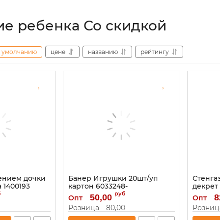
е ребенка Со скидкой
умолчанию
цене
названию
рейтингу
ением дочки
Банер Игрушки 20шт/уп
Стенга
 1400193
картон 6033248-
декрет
РАСПРОДАЖА
наклей
б
руб
50,00
8
Опт
Опт
Артикул:
6033248-РАСПРОДАЖА
Артикул:
Розница
80,00
Розниц