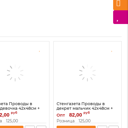
зета Проводы в
Стенгазета Проводы в
 девочка 42х48см +
декрет мальчик 42х48см +
ки 1305267
наклейки 1305268
руб
руб
2,00
82,00
Опт
1305267
Артикул:
1305268
а
125,00
Розница
125,00