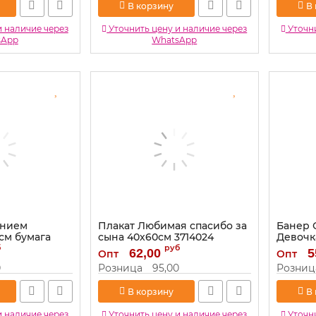
В корзину
В
и наличие через
Уточнить цену и наличие через
Уточни
sApp
WhatsApp
ением
Плакат Любимая спасибо за
Банер 
см бумага
сына 40х60см 3714024
Девочк
б
руб
Артикул:
3714024
Артикул:
62,00
5
Опт
Опт
0
Розница
95,00
Розниц
В корзину
В
и наличие через
Уточнить цену и наличие через
Уточни