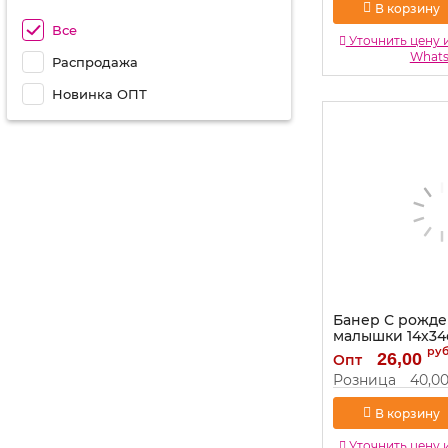
В корзину
Все
Уточнить цену 
What
Распродажа
Новинка ОПТ
Банер С рожд
малышки 14х34
1310383
ру
26,00
Опт
Артикул:
1310383
Розница
40,0
В корзину
Уточнить цену 