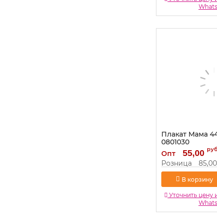
What
Плакат Мама 4
0801030
ру
Артикул:
0801030
55,00
Опт
Розница
85,00
В корзину
Уточнить цену 
What