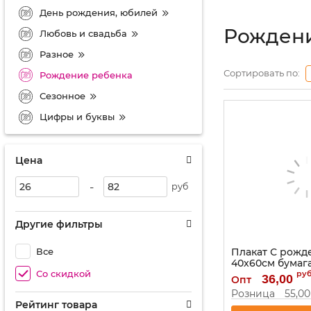
День рождения, юбилей
Рождени
Любовь и свадьба
Разное
Сортировать по:
Рождение ребенка
Сезонное
Цифры и буквы
Цена
-
руб
Другие фильтры
Все
Плакат С рожд
40х60см бумага
Со скидкой
ру
Артикул:
1400193
36,00
Опт
Розница
55,00
Рейтинг товара