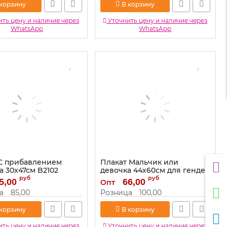
 корзину
В корзину
ть цену и наличие через
Уточнить цену и наличие через
WhatsApp
WhatsApp
С прибавлением
Плакат Мальчик или
а 30х47см B2102
девочка 44х60см для гендер
пати 0801121
руб
руб
B2102
5,00
66,00
Опт
Артикул:
0801121
а
85,00
Розница
100,00
 корзину
В корзину
ть цену и наличие через
Уточнить цену и наличие через