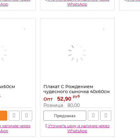
sApp
WhatsApp
4х60см
Плакат С Рождением
чудесного сыночка 40х60см
64.312
б
руб
52,90
Опт
Артикул:
64.312
Розница
80,00
Предзаказ
и наличие через
Уточнить цену и наличие через
sApp
WhatsApp