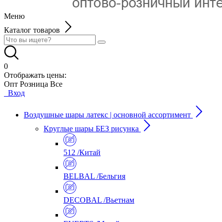
Меню
Каталог товаров
0
Отображать цены:
Опт
Розница
Все
Вход
Воздушные шары латекс | основной ассортимент
Круглые шары БЕЗ рисунка
512 /Китай
BELBAL /Бельгия
DECOBAL /Вьетнам