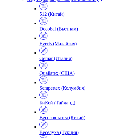
512 (Китай)
Decobal (Вьетнам)
Everts (Малайзия)
Gemar (Италия)
Quallatex (США)
Sempertex (Колумбия)
БиКей (Тайланд)
Веселая затея (Китай)
Веселуха (Турция)