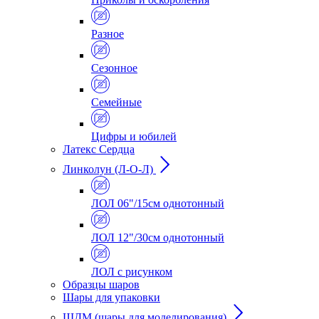
Разное
Сезонное
Семейные
Цифры и юбилей
Латекс Сердца
Линколун (Л-О-Л)
ЛОЛ 06"/15см однотонный
ЛОЛ 12"/30см однотонный
ЛОЛ с рисунком
Образцы шаров
Шары для упаковки
ШДМ (шары для моделирования)