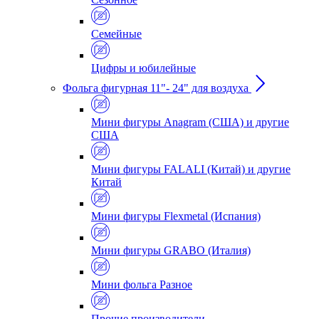
Семейные
Цифры и юбилейные
Фольга фигурная 11"- 24" для воздуха
Мини фигуры Anagram (США) и другие
США
Мини фигуры FALALI (Китай) и другие
Китай
Мини фигуры Flexmetal (Испания)
Мини фигуры GRABO (Италия)
Мини фольга Разное
Прочие производители