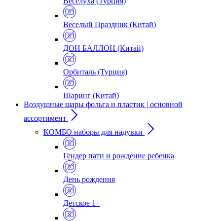
Веселуха (Турция)
Веселый Праздник (Китай)
ДОН БАЛЛОН (Китай)
Орбиталь (Турция)
Шаринг (Китай)
Воздушные шары фольга и пластик | основной
ассортимент
КОМБО наборы для надувки
Гендер пати и рождение ребенка
День рождения
Детское 1+