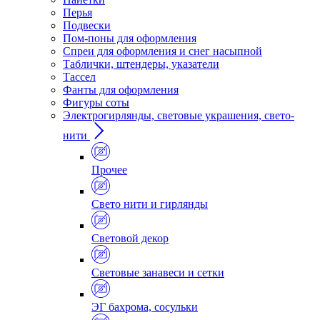
Перья
Подвески
Пом-поны для оформления
Спреи для оформления и снег насыпной
Таблички, штендеры, указатели
Тассел
Фанты для оформления
Фигуры соты
Электрогирлянды, световые украшения, свето-
нити
Прочее
Свето нити и гирлянды
Световой декор
Световые занавеси и сетки
ЭГ бахрома, сосульки