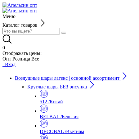
Меню
Каталог товаров
0
Отображать цены:
Опт
Розница
Все
Вход
Воздушные шары латекс | основной ассортимент
Круглые шары БЕЗ рисунка
512 /Китай
BELBAL /Бельгия
DECOBAL /Вьетнам