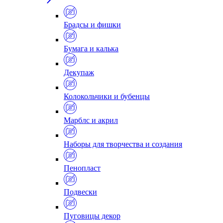
Брадсы и фишки
Бумага и калька
Декупаж
Колокольчики и бубенцы
Марблс и акрил
Наборы для творчества и создания
Пенопласт
Подвески
Пуговицы декор