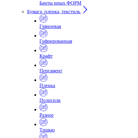
Банты иных ФОРМ
Бумага, пленка, текстиль
Глянцевая
Гофрированная
Крафт
Пергамент
Пленка
Полисилк
Разное
Тишью