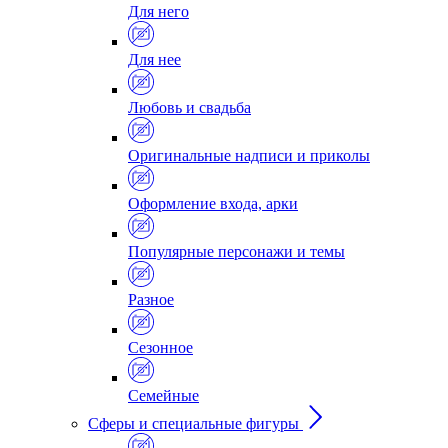
Для него
Для нее
Любовь и свадьба
Оригинальные надписи и приколы
Оформление входа, арки
Популярные персонажи и темы
Разное
Сезонное
Семейные
Сферы и специальные фигуры