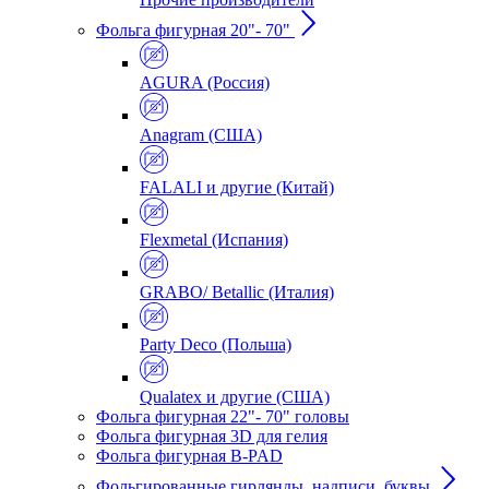
Фольга фигурная 20"- 70"
AGURA (Россия)
Anagram (США)
FALALI и другие (Китай)
Flexmetal (Испания)
GRABO/ Betallic (Италия)
Party Deco (Польша)
Qualatex и другие (США)
Фольга фигурная 22"- 70" головы
Фольга фигурная 3D для гелия
Фольга фигурная B-PAD
Фольгированные гирлянды, надписи, буквы