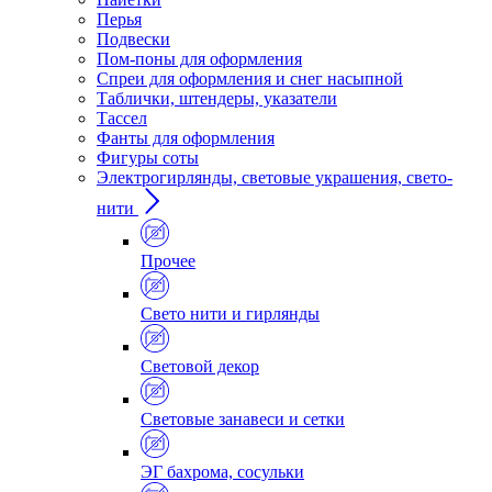
Перья
Подвески
Пом-поны для оформления
Спреи для оформления и снег насыпной
Таблички, штендеры, указатели
Тассел
Фанты для оформления
Фигуры соты
Электрогирлянды, световые украшения, свето-
нити
Прочее
Свето нити и гирлянды
Световой декор
Световые занавеси и сетки
ЭГ бахрома, сосульки