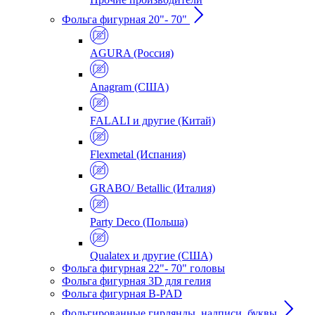
Фольга фигурная 20"- 70"
AGURA (Россия)
Anagram (США)
FALALI и другие (Китай)
Flexmetal (Испания)
GRABO/ Betallic (Италия)
Party Deco (Польша)
Qualatex и другие (США)
Фольга фигурная 22"- 70" головы
Фольга фигурная 3D для гелия
Фольга фигурная B-PAD
Фольгированные гирлянды, надписи, буквы