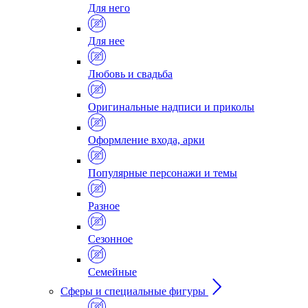
Для него
Для нее
Любовь и свадьба
Оригинальные надписи и приколы
Оформление входа, арки
Популярные персонажи и темы
Разное
Сезонное
Семейные
Сферы и специальные фигуры