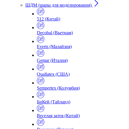
ШДМ (шары для моделирования)
512 (Китай)
Decobal (Вьетнам)
Everts (Малайзия)
Gemar (Италия)
Quallatex (США)
Sempertex (Колумбия)
БиКей (Тайланд)
Веселая затея (Китай)