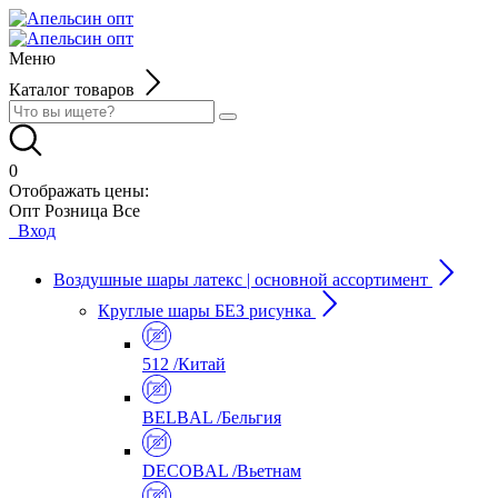
Меню
Каталог товаров
0
Отображать цены:
Опт
Розница
Все
Вход
Воздушные шары латекс | основной ассортимент
Круглые шары БЕЗ рисунка
512 /Китай
BELBAL /Бельгия
DECOBAL /Вьетнам