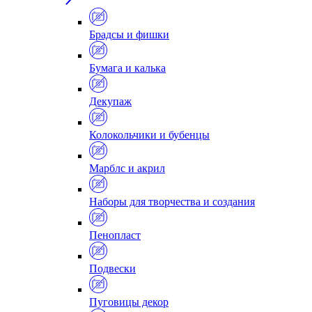
Брадсы и фишки
Бумага и калька
Декупаж
Колокольчики и бубенцы
Марблс и акрил
Наборы для творчества и создания
Пенопласт
Подвески
Пуговицы декор