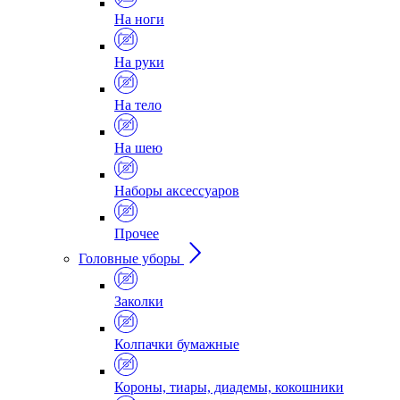
На ноги
На руки
На тело
На шею
Наборы аксессуаров
Прочее
Головные уборы
Заколки
Колпачки бумажные
Короны, тиары, диадемы, кокошники