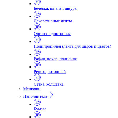
Бечевка, шпагат, шнуры
Декоративные ленты
Органза однотонная
Полипропилен (лента для шаров и цветов)
Рафия, покер, полисилк
Репс однотонный
Сетка, холщевка
Мешочки
Наполнитель
Бумага