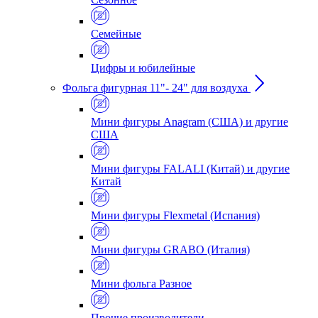
Семейные
Цифры и юбилейные
Фольга фигурная 11"- 24" для воздуха
Мини фигуры Anagram (США) и другие
США
Мини фигуры FALALI (Китай) и другие
Китай
Мини фигуры Flexmetal (Испания)
Мини фигуры GRABO (Италия)
Мини фольга Разное
Прочие производители