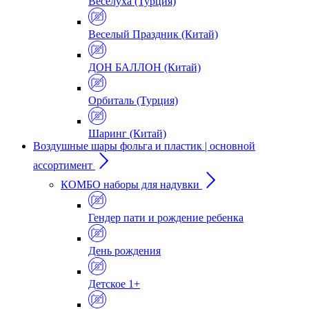
Веселуха (Турция)
Веселый Праздник (Китай)
ДОН БАЛЛОН (Китай)
Орбиталь (Турция)
Шаринг (Китай)
Воздушные шары фольга и пластик | основной
ассортимент
КОМБО наборы для надувки
Гендер пати и рождение ребенка
День рождения
Детское 1+