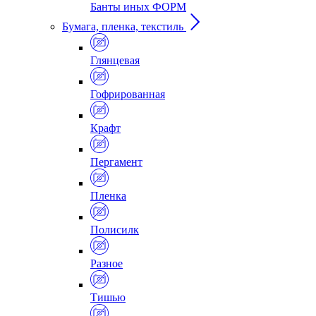
Банты иных ФОРМ
Бумага, пленка, текстиль
Глянцевая
Гофрированная
Крафт
Пергамент
Пленка
Полисилк
Разное
Тишью