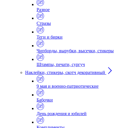
Разное
Стразы
Теги и бирки
Чипборды, вырубки, высечки, стикеры
Штампы, печати, сургуч
Наклейки, стикеры, скотч декоративный
9 мая и военно-патриотические
Бабочки
День рождения и юбилей
Комплименты