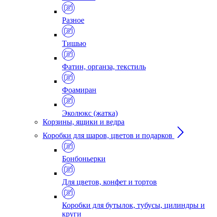
Разное
Тишью
Фатин, органза, текстиль
Фоамиран
Эколюкс (жатка)
Корзины, ящики и ведра
Коробки для шаров, цветов и подарков
Бонбоньерки
Для цветов, конфет и тортов
Коробки для бутылок, тубусы, цилиндры и
круги