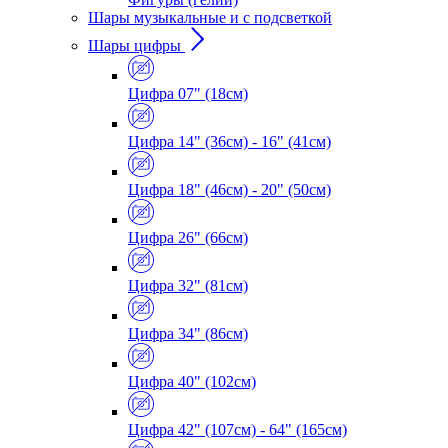
Шары музыкальные и с подсветкой
Шары цифры
Цифра 07" (18см)
Цифра 14" (36см) - 16" (41см)
Цифра 18" (46см) - 20" (50см)
Цифра 26" (66см)
Цифра 32" (81см)
Цифра 34" (86см)
Цифра 40" (102см)
Цифра 42" (107см) - 64" (165см)