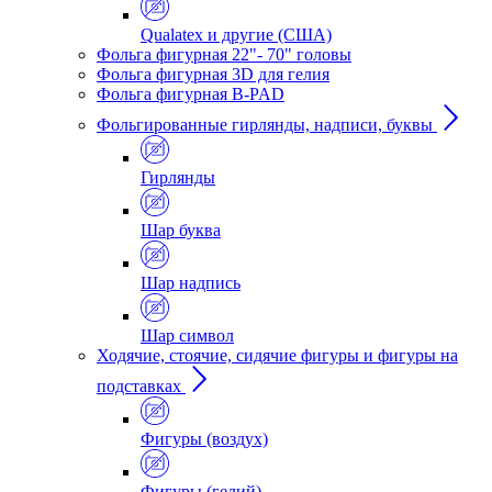
Qualatex и другие (США)
Фольга фигурная 22"- 70" головы
Фольга фигурная 3D для гелия
Фольга фигурная B-PAD
Фольгированные гирлянды, надписи, буквы
Гирлянды
Шар буква
Шар надпись
Шар символ
Ходячие, стоячие, сидячие фигуры и фигуры на
подставках
Фигуры (воздух)
Фигуры (гелий)