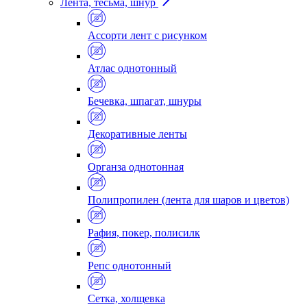
Лента, тесьма, шнур
Ассорти лент с рисунком
Атлас однотонный
Бечевка, шпагат, шнуры
Декоративные ленты
Органза однотонная
Полипропилен (лента для шаров и цветов)
Рафия, покер, полисилк
Репс однотонный
Сетка, холщевка