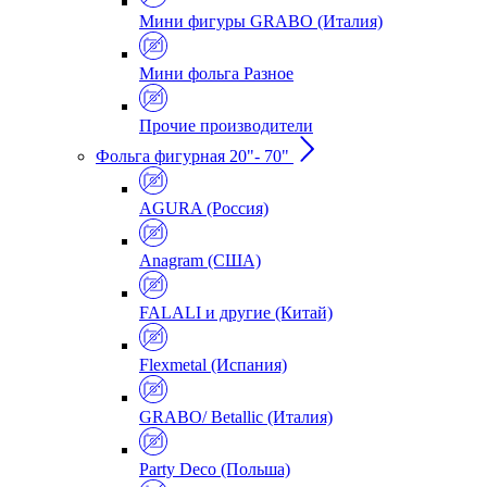
Мини фигуры GRABO (Италия)
Мини фольга Разное
Прочие производители
Фольга фигурная 20"- 70"
AGURA (Россия)
Anagram (США)
FALALI и другие (Китай)
Flexmetal (Испания)
GRABO/ Betallic (Италия)
Party Deco (Польша)