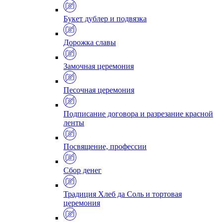
Букет дублер и подвязка
Дорожка славы
Замочная церемония
Песочная церемония
Подписание договора и разрезание красной
ленты
Посвящение, профессии
Сбор денег
Традиция Хлеб да Соль и тортовая
церемония