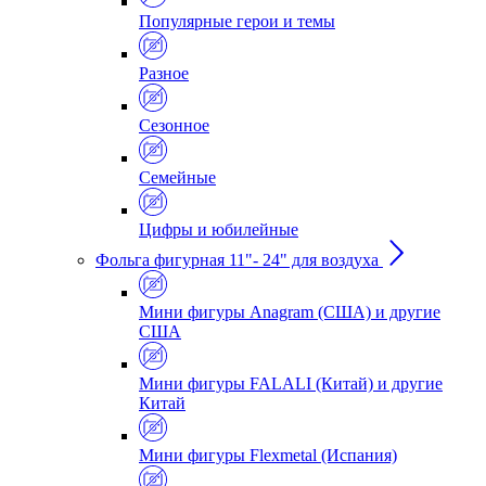
Популярные герои и темы
Разное
Сезонное
Семейные
Цифры и юбилейные
Фольга фигурная 11"- 24" для воздуха
Мини фигуры Anagram (США) и другие
США
Мини фигуры FALALI (Китай) и другие
Китай
Мини фигуры Flexmetal (Испания)