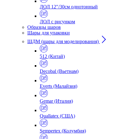
ЛОЛ 12"/30см однотонный
ЛОЛ с рисунком
Образцы шаров
Шары для упаковки
ШДМ (шары для моделирования)
512 (Китай)
Decobal (Вьетнам)
Everts (Малайзия)
Gemar (Италия)
Quallatex (США)
Sempertex (Колумбия)