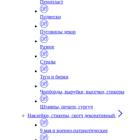
Пенопласт
Подвески
Пуговицы декор
Разное
Стразы
Теги и бирки
Чипборды, вырубки, высечки, стикеры
Штампы, печати, сургуч
Наклейки, стикеры, скотч декоративный
9 мая и военно-патриотические