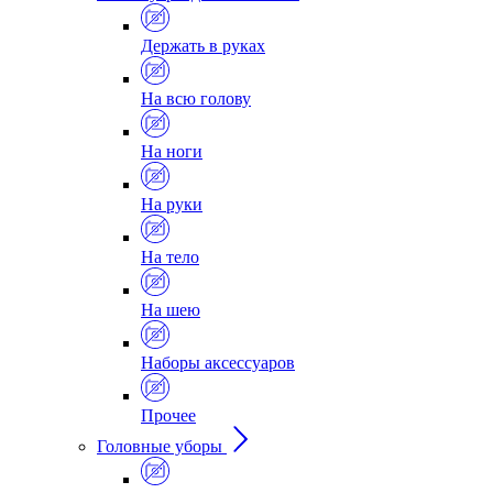
Держать в руках
На всю голову
На ноги
На руки
На тело
На шею
Наборы аксессуаров
Прочее
Головные уборы