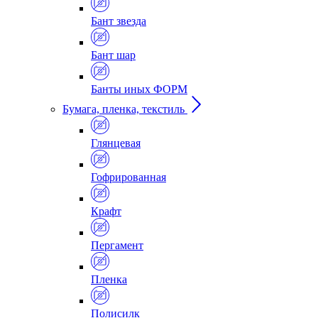
Бант звезда
Бант шар
Банты иных ФОРМ
Бумага, пленка, текстиль
Глянцевая
Гофрированная
Крафт
Пергамент
Пленка
Полисилк