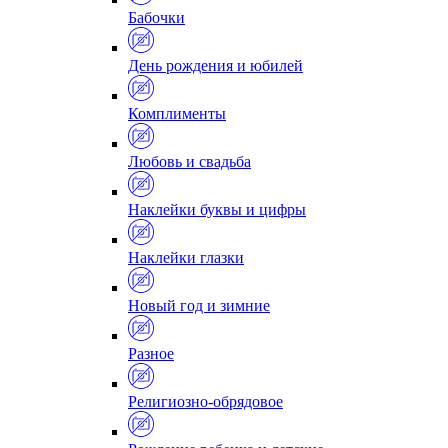
Бабочки
День рождения и юбилей
Комплименты
Любовь и свадьба
Наклейки буквы и цифры
Наклейки глазки
Новый год и зимние
Разное
Религиозно-обрядовое