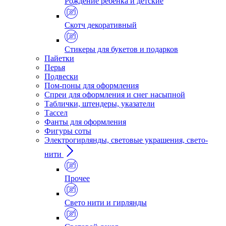
Рождение ребенка и детские
Скотч декоративный
Стикеры для букетов и подарков
Пайетки
Перья
Подвески
Пом-поны для оформления
Спреи для оформления и снег насыпной
Таблички, штендеры, указатели
Тассел
Фанты для оформления
Фигуры соты
Электрогирлянды, световые украшения, свето-
нити
Прочее
Свето нити и гирлянды