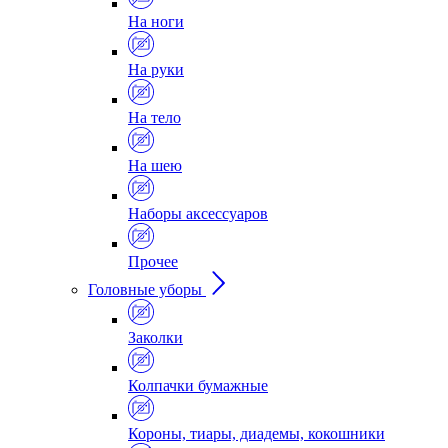
На ноги
На руки
На тело
На шею
Наборы аксессуаров
Прочее
Головные уборы
Заколки
Колпачки бумажные
Короны, тиары, диадемы, кокошники