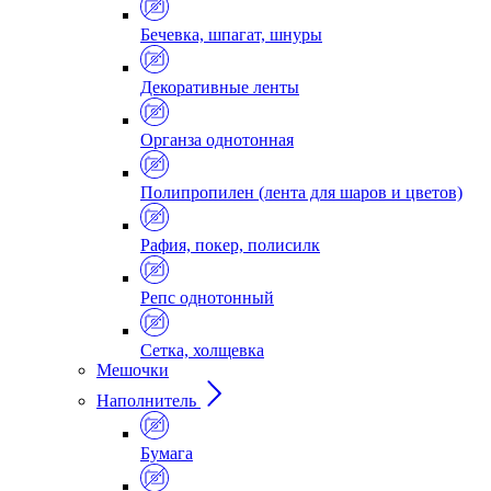
Бечевка, шпагат, шнуры
Декоративные ленты
Органза однотонная
Полипропилен (лента для шаров и цветов)
Рафия, покер, полисилк
Репс однотонный
Сетка, холщевка
Мешочки
Наполнитель
Бумага