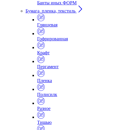
Банты иных ФОРМ
Бумага, пленка, текстиль
Глянцевая
Гофрированная
Крафт
Пергамент
Пленка
Полисилк
Разное
Тишью