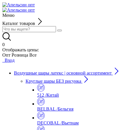
Меню
Каталог товаров
0
Отображать цены:
Опт
Розница
Все
Вход
Воздушные шары латекс | основной ассортимент
Круглые шары БЕЗ рисунка
512 /Китай
BELBAL /Бельгия
DECOBAL /Вьетнам