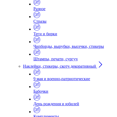
Разное
Стразы
Теги и бирки
Чипборды, вырубки, высечки, стикеры
Штампы, печати, сургуч
Наклейки, стикеры, скотч декоративный
9 мая и военно-патриотические
Бабочки
День рождения и юбилей
Комплименты