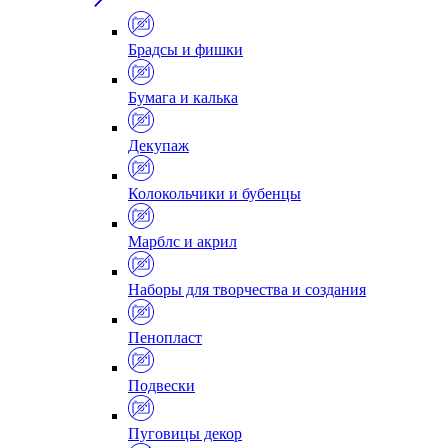
Брадсы и фишки
Бумага и калька
Декупаж
Колокольчики и бубенцы
Марблс и акрил
Наборы для творчества и создания
Пенопласт
Подвески
Пуговицы декор