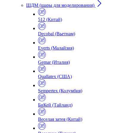
ШДМ (шары для моделирования)
512 (Китай)
Decobal (Вьетнам)
Everts (Малайзия)
Gemar (Италия)
Quallatex (США)
Sempertex (Колумбия)
БиКей (Тайланд)
Веселая затея (Китай)