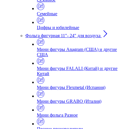
Семейные
Цифры и юбилейные
Фольга фигурная 11"- 24" для воздуха
Мини фигуры Anagram (США) и другие
США
Мини фигуры FALALI (Китай) и другие
Китай
Мини фигуры Flexmetal (Испания)
Мини фигуры GRABO (Италия)
Мини фольга Разное
Прочие производители