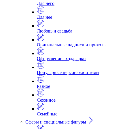
Для него
Для нее
Любовь и свадьба
Оригинальные надписи и приколы
Оформление входа, арки
Популярные персонажи и темы
Разное
Сезонное
Семейные
Сферы и специальные фигуры