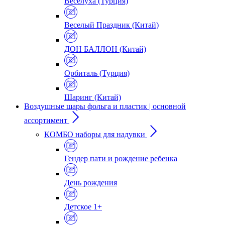
Веселуха (Турция)
Веселый Праздник (Китай)
ДОН БАЛЛОН (Китай)
Орбиталь (Турция)
Шаринг (Китай)
Воздушные шары фольга и пластик | основной
ассортимент
КОМБО наборы для надувки
Гендер пати и рождение ребенка
День рождения
Детское 1+