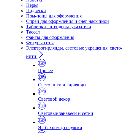
Перья
Подвески
Пом-поны для оформления
Спреи для оформления и снег насыпной
Таблички, штендеры, указатели
Тассел
Фанты для оформления
Фигуры соты
Электрогирлянды, световые украшения, свето-
нити
Прочее
Свето нити и гирлянды
Световой декор
Световые занавеси и сетки
ЭГ бахрома, сосульки