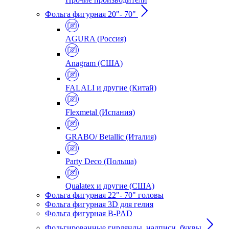
Фольга фигурная 20"- 70"
AGURA (Россия)
Anagram (США)
FALALI и другие (Китай)
Flexmetal (Испания)
GRABO/ Betallic (Италия)
Party Deco (Польша)
Qualatex и другие (США)
Фольга фигурная 22"- 70" головы
Фольга фигурная 3D для гелия
Фольга фигурная B-PAD
Фольгированные гирлянды, надписи, буквы