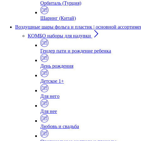
Орбиталь (Турция)
Шаринг (Китай)
Воздушные шары фольга и пластик | основной ассортиме
КОМБО наборы для надувки
Гендер пати и рождение ребенка
День рождения
Детское 1+
Для него
Для нее
Любовь и свадьба