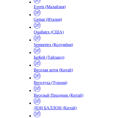
Everts (Малайзия)
Gemar (Италия)
Quallatex (США)
Sempertex (Колумбия)
БиКей (Тайланд)
Веселая затея (Китай)
Веселуха (Турция)
Веселый Праздник (Китай)
ДОН БАЛЛОН (Китай)