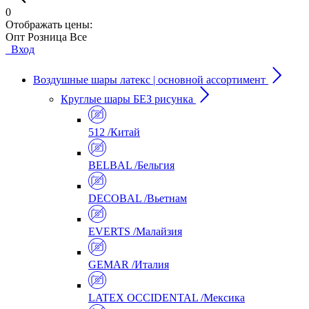
0
Отображать цены:
Опт
Розница
Все
Вход
Воздушные шары латекс | основной ассортимент
Круглые шары БЕЗ рисунка
512 /Китай
BELBAL /Бельгия
DECOBAL /Вьетнам
EVERTS /Малайзия
GEMAR /Италия
LATEX OCCIDENTAL /Мексика