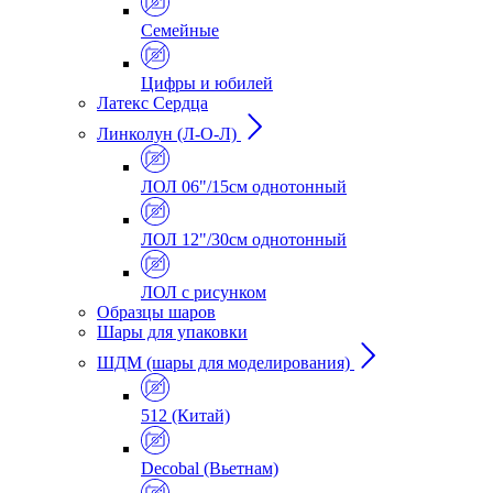
Семейные
Цифры и юбилей
Латекс Сердца
Линколун (Л-О-Л)
ЛОЛ 06"/15см однотонный
ЛОЛ 12"/30см однотонный
ЛОЛ с рисунком
Образцы шаров
Шары для упаковки
ШДМ (шары для моделирования)
512 (Китай)
Decobal (Вьетнам)