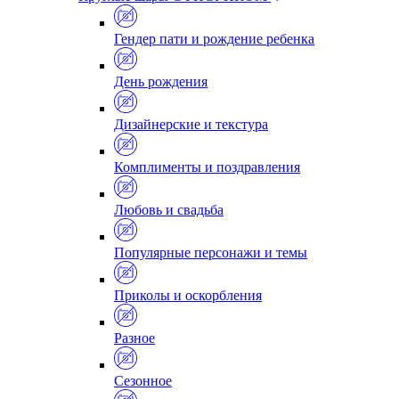
Гендер пати и рождение ребенка
День рождения
Дизайнерские и текстура
Комплименты и поздравления
Любовь и свадьба
Популярные персонажи и темы
Приколы и оскорбления
Разное
Сезонное