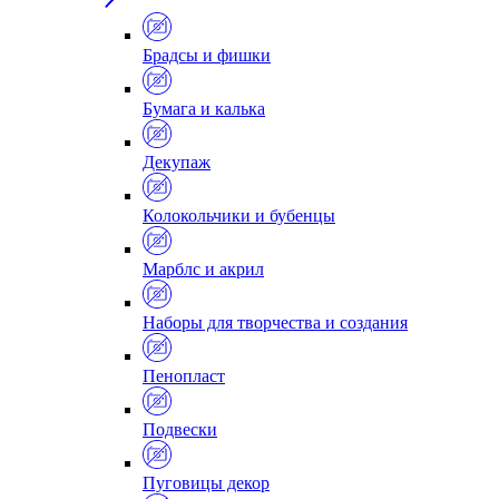
Брадсы и фишки
Бумага и калька
Декупаж
Колокольчики и бубенцы
Марблс и акрил
Наборы для творчества и создания
Пенопласт
Подвески
Пуговицы декор