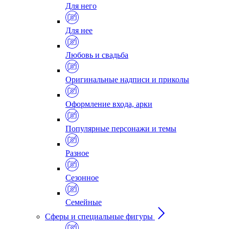
Для него
Для нее
Любовь и свадьба
Оригинальные надписи и приколы
Оформление входа, арки
Популярные персонажи и темы
Разное
Сезонное
Семейные
Сферы и специальные фигуры