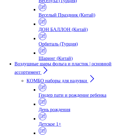
Веселуха (Турция)
Веселый Праздник (Китай)
ДОН БАЛЛОН (Китай)
Орбиталь (Турция)
Шаринг (Китай)
Воздушные шары фольга и пластик | основной
ассортимент
КОМБО наборы для надувки
Гендер пати и рождение ребенка
День рождения
Детское 1+