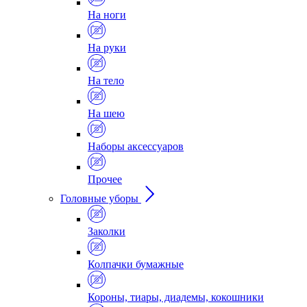
На ноги
На руки
На тело
На шею
Наборы аксессуаров
Прочее
Головные уборы
Заколки
Колпачки бумажные
Короны, тиары, диадемы, кокошники