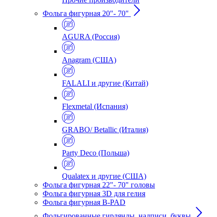
Фольга фигурная 20"- 70"
AGURA (Россия)
Anagram (США)
FALALI и другие (Китай)
Flexmetal (Испания)
GRABO/ Betallic (Италия)
Party Deco (Польша)
Qualatex и другие (США)
Фольга фигурная 22"- 70" головы
Фольга фигурная 3D для гелия
Фольга фигурная B-PAD
Фольгированные гирлянды, надписи, буквы