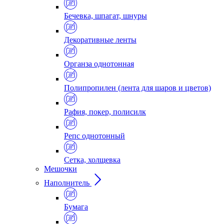
Бечевка, шпагат, шнуры
Декоративные ленты
Органза однотонная
Полипропилен (лента для шаров и цветов)
Рафия, покер, полисилк
Репс однотонный
Сетка, холщевка
Мешочки
Наполнитель
Бумага