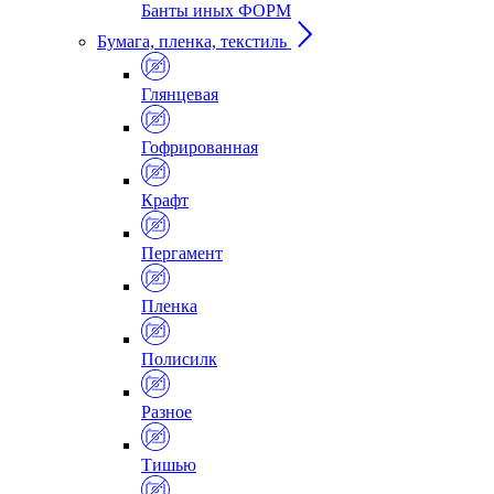
Банты иных ФОРМ
Бумага, пленка, текстиль
Глянцевая
Гофрированная
Крафт
Пергамент
Пленка
Полисилк
Разное
Тишью