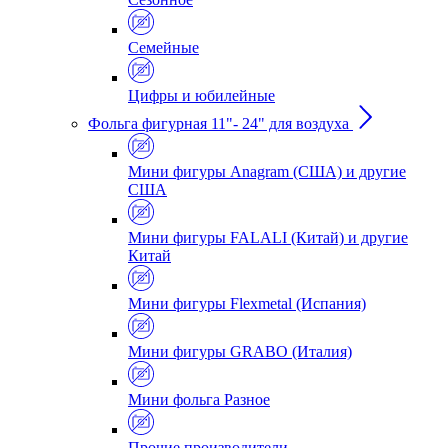
Семейные
Цифры и юбилейные
Фольга фигурная 11"- 24" для воздуха
Мини фигуры Anagram (США) и другие
США
Мини фигуры FALALI (Китай) и другие
Китай
Мини фигуры Flexmetal (Испания)
Мини фигуры GRABO (Италия)
Мини фольга Разное
Прочие производители