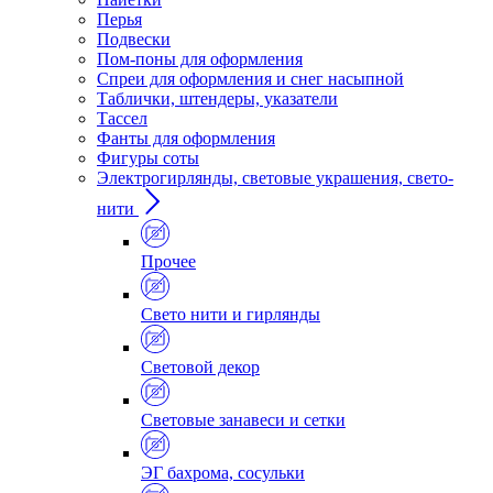
Перья
Подвески
Пом-поны для оформления
Спреи для оформления и снег насыпной
Таблички, штендеры, указатели
Тассел
Фанты для оформления
Фигуры соты
Электрогирлянды, световые украшения, свето-
нити
Прочее
Свето нити и гирлянды
Световой декор
Световые занавеси и сетки
ЭГ бахрома, сосульки