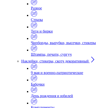
Разное
Стразы
Теги и бирки
Чипборды, вырубки, высечки, стикеры
Штампы, печати, сургуч
Наклейки, стикеры, скотч декоративный
9 мая и военно-патриотические
Бабочки
День рождения и юбилей
Комплименты