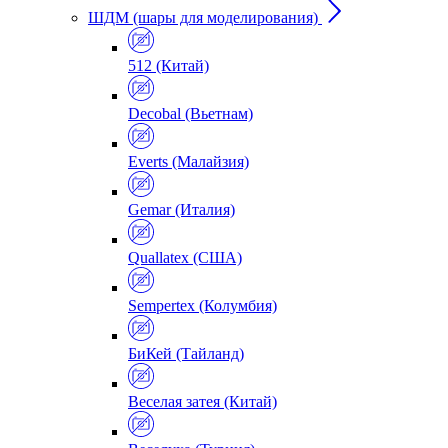
ШДМ (шары для моделирования)
512 (Китай)
Decobal (Вьетнам)
Everts (Малайзия)
Gemar (Италия)
Quallatex (США)
Sempertex (Колумбия)
БиКей (Тайланд)
Веселая затея (Китай)