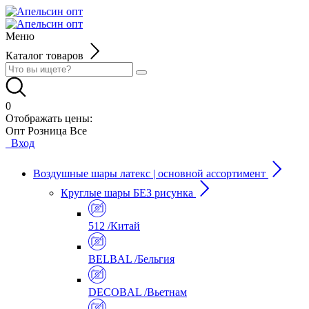
Меню
Каталог товаров
0
Отображать цены:
Опт
Розница
Все
Вход
Воздушные шары латекс | основной ассортимент
Круглые шары БЕЗ рисунка
512 /Китай
BELBAL /Бельгия
DECOBAL /Вьетнам