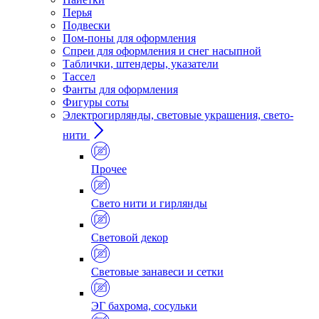
Перья
Подвески
Пом-поны для оформления
Спреи для оформления и снег насыпной
Таблички, штендеры, указатели
Тассел
Фанты для оформления
Фигуры соты
Электрогирлянды, световые украшения, свето-
нити
Прочее
Свето нити и гирлянды
Световой декор
Световые занавеси и сетки
ЭГ бахрома, сосульки