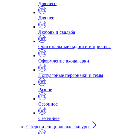
Для него
Для нее
Любовь и свадьба
Оригинальные надписи и приколы
Оформление входа, арки
Популярные персонажи и темы
Разное
Сезонное
Семейные
Сферы и специальные фигуры