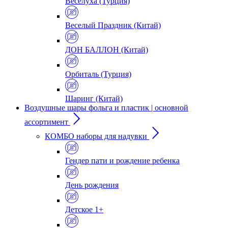
Веселуха (Турция)
Веселый Праздник (Китай)
ДОН БАЛЛОН (Китай)
Орбиталь (Турция)
Шаринг (Китай)
Воздушные шары фольга и пластик | основной
ассортимент
КОМБО наборы для надувки
Гендер пати и рождение ребенка
День рождения
Детское 1+