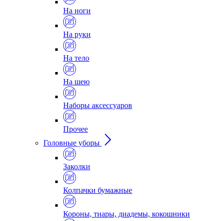
На ноги
На руки
На тело
На шею
Наборы аксессуаров
Прочее
Головные уборы
Заколки
Колпачки бумажные
Короны, тиары, диадемы, кокошники