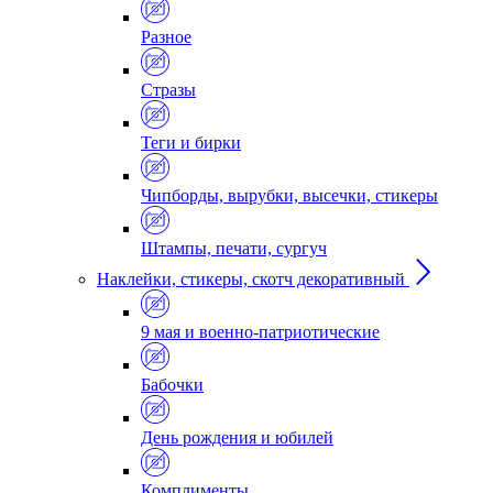
Разное
Стразы
Теги и бирки
Чипборды, вырубки, высечки, стикеры
Штампы, печати, сургуч
Наклейки, стикеры, скотч декоративный
9 мая и военно-патриотические
Бабочки
День рождения и юбилей
Комплименты