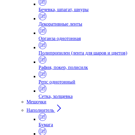
Бечевка, шпагат, шнуры
Декоративные ленты
Органза однотонная
Полипропилен (лента для шаров и цветов)
Рафия, покер, полисилк
Репс однотонный
Сетка, холщевка
Мешочки
Наполнитель
Бумага