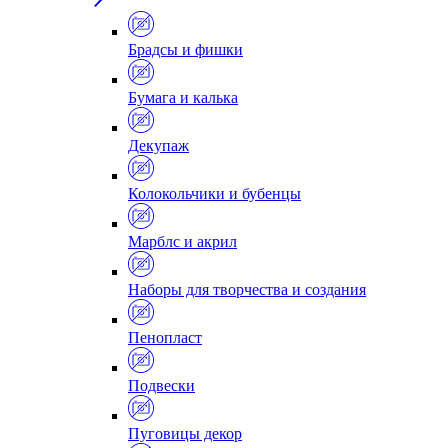
Брадсы и фишки
Бумага и калька
Декупаж
Колокольчики и бубенцы
Марблс и акрил
Наборы для творчества и создания
Пенопласт
Подвески
Пуговицы декор