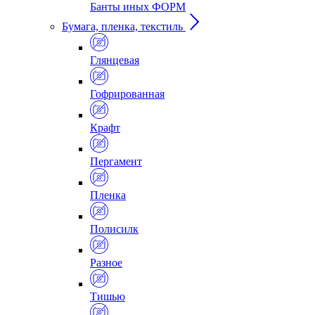
Банты иных ФОРМ
Бумага, пленка, текстиль
Глянцевая
Гофрированная
Крафт
Пергамент
Пленка
Полисилк
Разное
Тишью