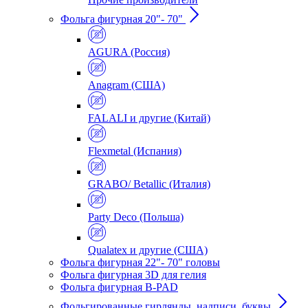
Фольга фигурная 20"- 70"
AGURA (Россия)
Anagram (США)
FALALI и другие (Китай)
Flexmetal (Испания)
GRABO/ Betallic (Италия)
Party Deco (Польша)
Qualatex и другие (США)
Фольга фигурная 22"- 70" головы
Фольга фигурная 3D для гелия
Фольга фигурная B-PAD
Фольгированные гирлянды, надписи, буквы