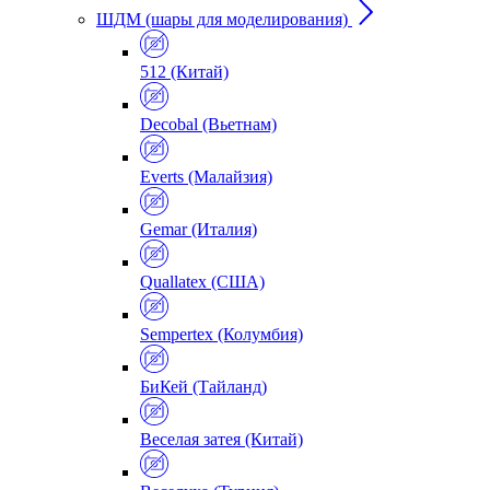
ШДМ (шары для моделирования)
512 (Китай)
Decobal (Вьетнам)
Everts (Малайзия)
Gemar (Италия)
Quallatex (США)
Sempertex (Колумбия)
БиКей (Тайланд)
Веселая затея (Китай)