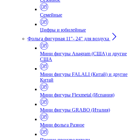
Семейные
Цифры и юбилейные
Фольга фигурная 11"- 24" для воздуха
Мини фигуры Anagram (США) и другие
США
Мини фигуры FALALI (Китай) и другие
Китай
Мини фигуры Flexmetal (Испания)
Мини фигуры GRABO (Италия)
Мини фольга Разное
Прочие производители