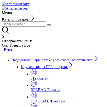
Меню
Каталог товаров
0
Отображать цены:
Опт
Розница
Все
Вход
Воздушные шары латекс | основной ассортимент
Круглые шары БЕЗ рисунка
512 /Китай
BELBAL /Бельгия
DECOBAL /Вьетнам