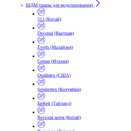
ШДМ (шары для моделирования)
512 (Китай)
Decobal (Вьетнам)
Everts (Малайзия)
Gemar (Италия)
Quallatex (США)
Sempertex (Колумбия)
БиКей (Тайланд)
Веселая затея (Китай)