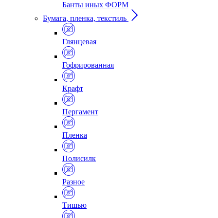
Банты иных ФОРМ
Бумага, пленка, текстиль
Глянцевая
Гофрированная
Крафт
Пергамент
Пленка
Полисилк
Разное
Тишью