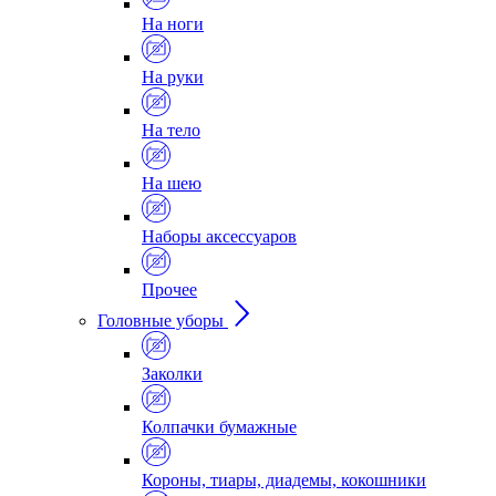
На ноги
На руки
На тело
На шею
Наборы аксессуаров
Прочее
Головные уборы
Заколки
Колпачки бумажные
Короны, тиары, диадемы, кокошники