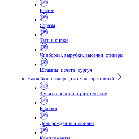
Разное
Стразы
Теги и бирки
Чипборды, вырубки, высечки, стикеры
Штампы, печати, сургуч
Наклейки, стикеры, скотч декоративный
9 мая и военно-патриотические
Бабочки
День рождения и юбилей
Комплименты