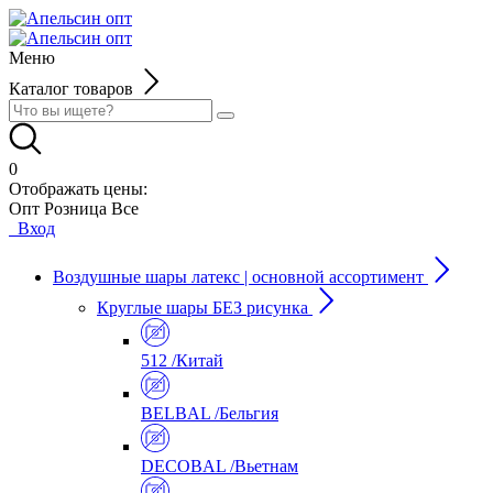
Меню
Каталог товаров
0
Отображать цены:
Опт
Розница
Все
Вход
Воздушные шары латекс | основной ассортимент
Круглые шары БЕЗ рисунка
512 /Китай
BELBAL /Бельгия
DECOBAL /Вьетнам