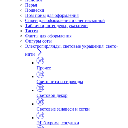
Перья
Подвески
Пом-поны для оформления
Спреи для оформления и снег насыпной
Таблички, штендеры, указатели
Тассел
Фанты для оформления
Фигуры соты
Электрогирлянды, световые украшения, свето-
нити
Прочее
Свето нити и гирлянды
Световой декор
Световые занавеси и сетки
ЭГ бахрома, сосульки