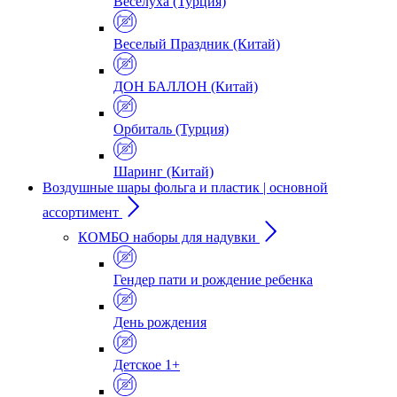
Веселуха (Турция)
Веселый Праздник (Китай)
ДОН БАЛЛОН (Китай)
Орбиталь (Турция)
Шаринг (Китай)
Воздушные шары фольга и пластик | основной
ассортимент
КОМБО наборы для надувки
Гендер пати и рождение ребенка
День рождения
Детское 1+