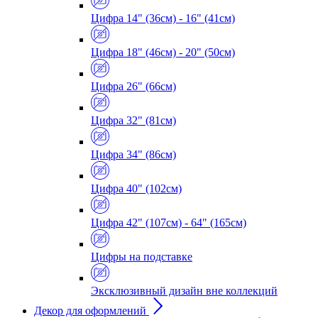
Цифра 14" (36см) - 16" (41см)
Цифра 18" (46см) - 20" (50см)
Цифра 26" (66см)
Цифра 32" (81см)
Цифра 34" (86см)
Цифра 40" (102см)
Цифра 42" (107см) - 64" (165см)
Цифры на подставке
Эксклюзивный дизайн вне коллекций
Декор для оформлений