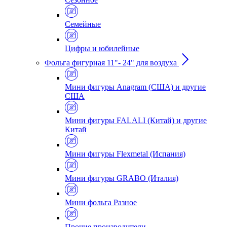
Семейные
Цифры и юбилейные
Фольга фигурная 11"- 24" для воздуха
Мини фигуры Anagram (США) и другие
США
Мини фигуры FALALI (Китай) и другие
Китай
Мини фигуры Flexmetal (Испания)
Мини фигуры GRABO (Италия)
Мини фольга Разное
Прочие производители