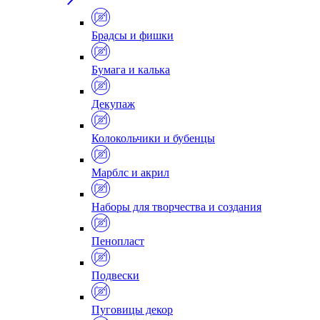
Брадсы и фишки
Бумага и калька
Декупаж
Колокольчики и бубенцы
Марблс и акрил
Наборы для творчества и создания
Пенопласт
Подвески
Пуговицы декор