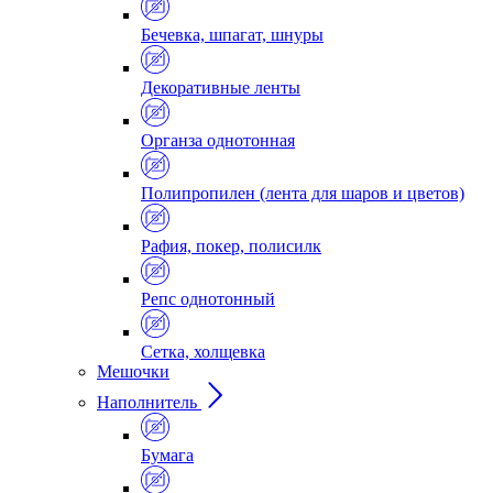
Бечевка, шпагат, шнуры
Декоративные ленты
Органза однотонная
Полипропилен (лента для шаров и цветов)
Рафия, покер, полисилк
Репс однотонный
Сетка, холщевка
Мешочки
Наполнитель
Бумага