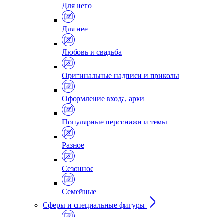
Для него
Для нее
Любовь и свадьба
Оригинальные надписи и приколы
Оформление входа, арки
Популярные персонажи и темы
Разное
Сезонное
Семейные
Сферы и специальные фигуры