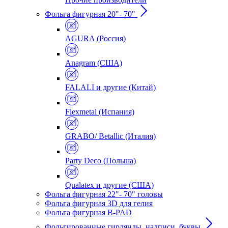
Фольга фигурная 20"- 70"
AGURA (Россия)
Anagram (США)
FALALI и другие (Китай)
Flexmetal (Испания)
GRABO/ Betallic (Италия)
Party Deco (Польша)
Qualatex и другие (США)
Фольга фигурная 22"- 70" головы
Фольга фигурная 3D для гелия
Фольга фигурная B-PAD
Фольгированные гирлянды, надписи, буквы