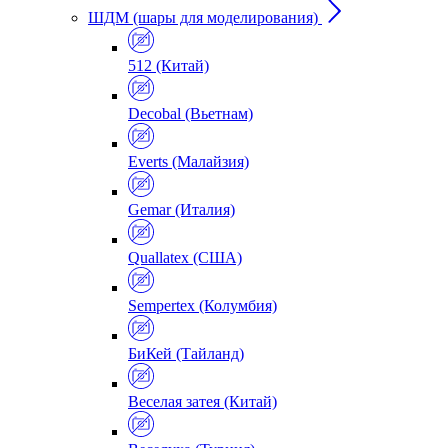
ШДМ (шары для моделирования)
512 (Китай)
Decobal (Вьетнам)
Everts (Малайзия)
Gemar (Италия)
Quallatex (США)
Sempertex (Колумбия)
БиКей (Тайланд)
Веселая затея (Китай)