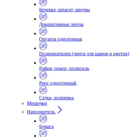
Бечевка, шпагат, шнуры
Декоративные ленты
Органза однотонная
Полипропилен (лента для шаров и цветов)
Рафия, покер, полисилк
Репс однотонный
Сетка, холщевка
Мешочки
Наполнитель
Бумага