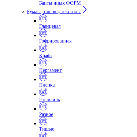
Банты иных ФОРМ
Бумага, пленка, текстиль
Глянцевая
Гофрированная
Крафт
Пергамент
Пленка
Полисилк
Разное
Тишью