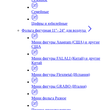
Семейные
Цифры и юбилейные
Фольга фигурная 11"- 24" для воздуха
Мини фигуры Anagram (США) и другие
США
Мини фигуры FALALI (Китай) и другие
Китай
Мини фигуры Flexmetal (Испания)
Мини фигуры GRABO (Италия)
Мини фольга Разное
Прочие производители