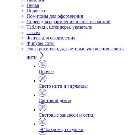
Перья
Подвески
Пом-поны для оформления
Спреи для оформления и снег насыпной
Таблички, штендеры, указатели
Тассел
Фанты для оформления
Фигуры соты
Электрогирлянды, световые украшения, свето-
нити
Прочее
Свето нити и гирлянды
Световой декор
Световые занавеси и сетки
ЭГ бахрома, сосульки