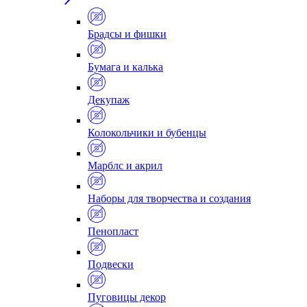
Брадсы и фишки
Бумага и калька
Декупаж
Колокольчики и бубенцы
Марблс и акрил
Наборы для творчества и создания
Пенопласт
Подвески
Пуговицы декор