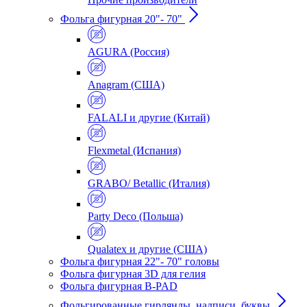
Фольга фигурная 20"- 70"
AGURA (Россия)
Anagram (США)
FALALI и другие (Китай)
Flexmetal (Испания)
GRABO/ Betallic (Италия)
Party Deco (Польша)
Qualatex и другие (США)
Фольга фигурная 22"- 70" головы
Фольга фигурная 3D для гелия
Фольга фигурная B-PAD
Фольгированные гирлянды, надписи, буквы