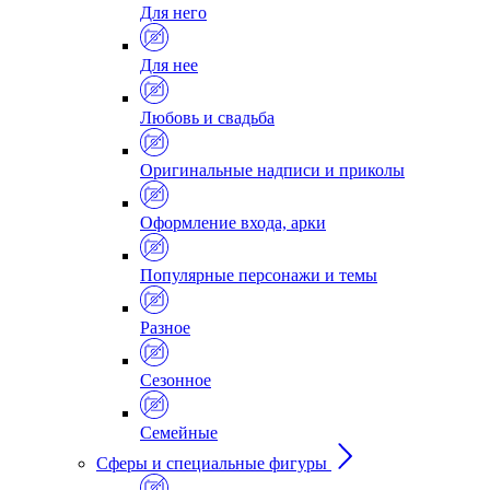
Для него
Для нее
Любовь и свадьба
Оригинальные надписи и приколы
Оформление входа, арки
Популярные персонажи и темы
Разное
Сезонное
Семейные
Сферы и специальные фигуры