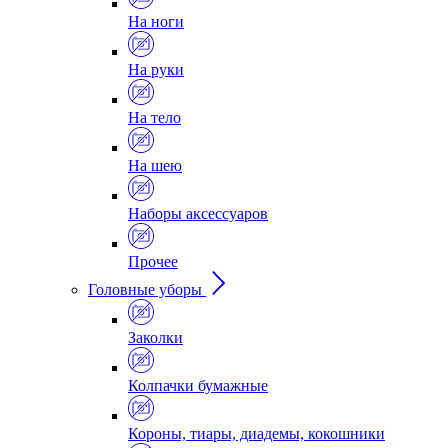
На ноги
На руки
На тело
На шею
Наборы аксессуаров
Прочее
Головные уборы
Заколки
Колпачки бумажные
Короны, тиары, диадемы, кокошники