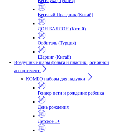
Веселуха (Турция)
Веселый Праздник (Китай)
ДОН БАЛЛОН (Китай)
Орбиталь (Турция)
Шаринг (Китай)
Воздушные шары фольга и пластик | основной
ассортимент
КОМБО наборы для надувки
Гендер пати и рождение ребенка
День рождения
Детское 1+