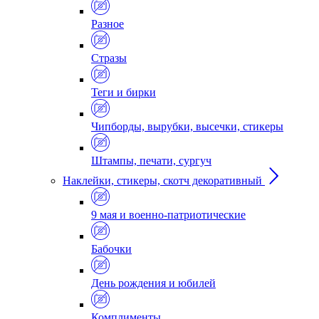
Разное
Стразы
Теги и бирки
Чипборды, вырубки, высечки, стикеры
Штампы, печати, сургуч
Наклейки, стикеры, скотч декоративный
9 мая и военно-патриотические
Бабочки
День рождения и юбилей
Комплименты