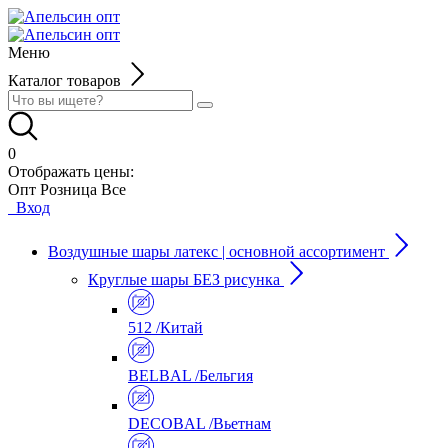
Меню
Каталог товаров
0
Отображать цены:
Опт
Розница
Все
Вход
Воздушные шары латекс | основной ассортимент
Круглые шары БЕЗ рисунка
512 /Китай
BELBAL /Бельгия
DECOBAL /Вьетнам