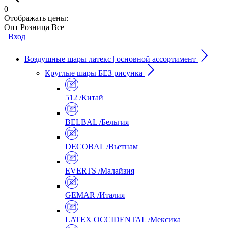
0
Отображать цены:
Опт
Розница
Все
Вход
Воздушные шары латекс | основной ассортимент
Круглые шары БЕЗ рисунка
512 /Китай
BELBAL /Бельгия
DECOBAL /Вьетнам
EVERTS /Малайзия
GEMAR /Италия
LATEX OCCIDENTAL /Мексика