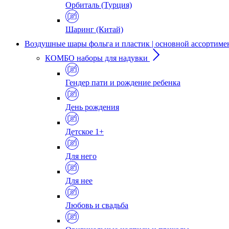
Орбиталь (Турция)
Шаринг (Китай)
Воздушные шары фольга и пластик | основной ассортиме
КОМБО наборы для надувки
Гендер пати и рождение ребенка
День рождения
Детское 1+
Для него
Для нее
Любовь и свадьба