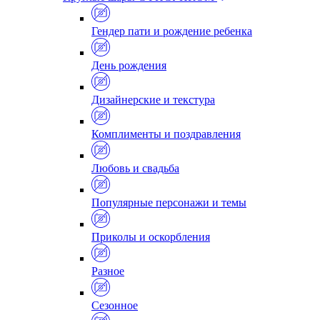
Гендер пати и рождение ребенка
День рождения
Дизайнерские и текстура
Комплименты и поздравления
Любовь и свадьба
Популярные персонажи и темы
Приколы и оскорбления
Разное
Сезонное