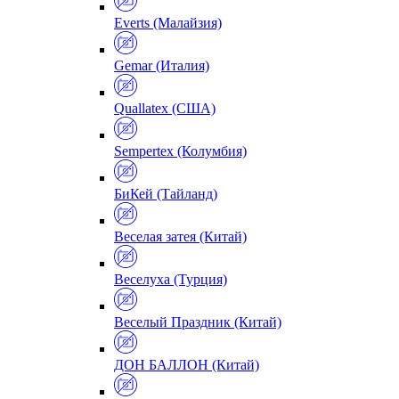
Everts (Малайзия)
Gemar (Италия)
Quallatex (США)
Sempertex (Колумбия)
БиКей (Тайланд)
Веселая затея (Китай)
Веселуха (Турция)
Веселый Праздник (Китай)
ДОН БАЛЛОН (Китай)