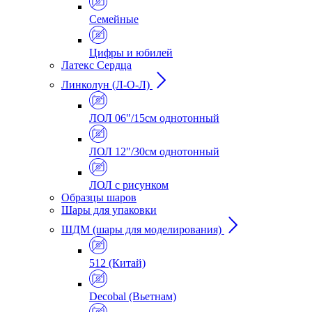
Семейные
Цифры и юбилей
Латекс Сердца
Линколун (Л-О-Л)
ЛОЛ 06"/15см однотонный
ЛОЛ 12"/30см однотонный
ЛОЛ с рисунком
Образцы шаров
Шары для упаковки
ШДМ (шары для моделирования)
512 (Китай)
Decobal (Вьетнам)