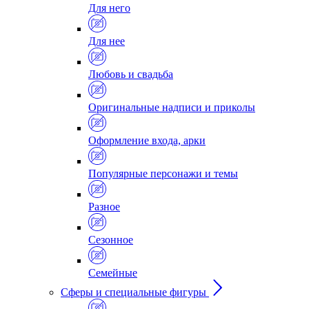
Для него
Для нее
Любовь и свадьба
Оригинальные надписи и приколы
Оформление входа, арки
Популярные персонажи и темы
Разное
Сезонное
Семейные
Сферы и специальные фигуры