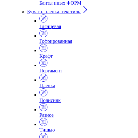
Банты иных ФОРМ
Бумага, пленка, текстиль
Глянцевая
Гофрированная
Крафт
Пергамент
Пленка
Полисилк
Разное
Тишью