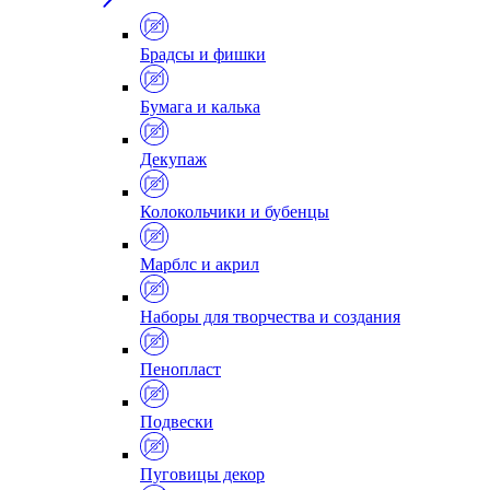
Брадсы и фишки
Бумага и калька
Декупаж
Колокольчики и бубенцы
Марблс и акрил
Наборы для творчества и создания
Пенопласт
Подвески
Пуговицы декор