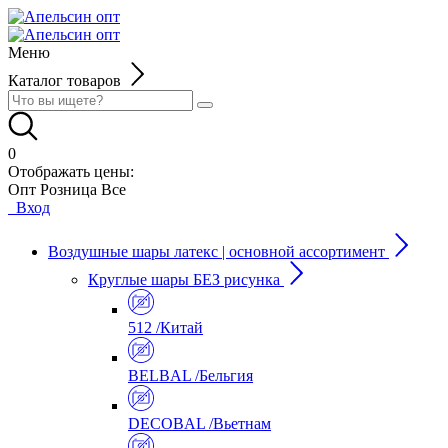
Меню
Каталог товаров
0
Отображать цены:
Опт
Розница
Все
Вход
Воздушные шары латекс | основной ассортимент
Круглые шары БЕЗ рисунка
512 /Китай
BELBAL /Бельгия
DECOBAL /Вьетнам