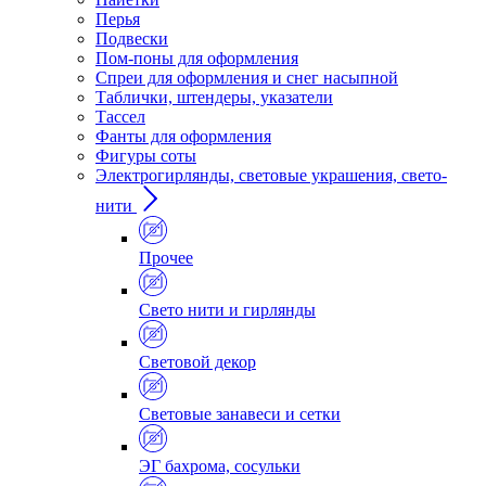
Перья
Подвески
Пом-поны для оформления
Спреи для оформления и снег насыпной
Таблички, штендеры, указатели
Тассел
Фанты для оформления
Фигуры соты
Электрогирлянды, световые украшения, свето-
нити
Прочее
Свето нити и гирлянды
Световой декор
Световые занавеси и сетки
ЭГ бахрома, сосульки