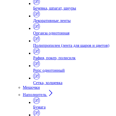
Бечевка, шпагат, шнуры
Декоративные ленты
Органза однотонная
Полипропилен (лента для шаров и цветов)
Рафия, покер, полисилк
Репс однотонный
Сетка, холщевка
Мешочки
Наполнитель
Бумага