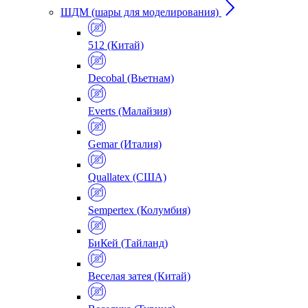
ШДМ (шары для моделирования)
512 (Китай)
Decobal (Вьетнам)
Everts (Малайзия)
Gemar (Италия)
Quallatex (США)
Sempertex (Колумбия)
БиКей (Тайланд)
Веселая затея (Китай)