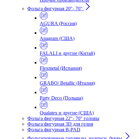
Фольга фигурная 20"- 70"
AGURA (Россия)
Anagram (США)
FALALI и другие (Китай)
Flexmetal (Испания)
GRABO/ Betallic (Италия)
Party Deco (Польша)
Qualatex и другие (США)
Фольга фигурная 22"- 70" головы
Фольга фигурная 3D для гелия
Фольга фигурная B-PAD
Фольгированные гирлянды, надписи, буквы