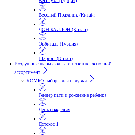
Веселуха (Турция)
Веселый Праздник (Китай)
ДОН БАЛЛОН (Китай)
Орбиталь (Турция)
Шаринг (Китай)
Воздушные шары фольга и пластик | основной
ассортимент
КОМБО наборы для надувки
Гендер пати и рождение ребенка
День рождения
Детское 1+