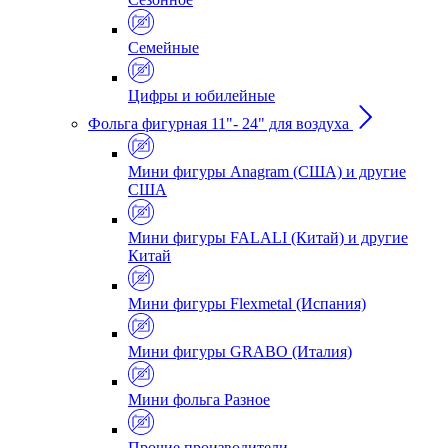
Семейные
Цифры и юбилейные
Фольга фигурная 11"- 24" для воздуха
Мини фигуры Anagram (США) и другие
США
Мини фигуры FALALI (Китай) и другие
Китай
Мини фигуры Flexmetal (Испания)
Мини фигуры GRABO (Италия)
Мини фольга Разное
Прочие производители