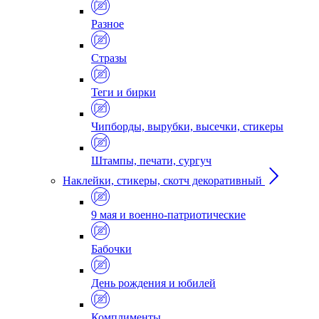
Разное
Стразы
Теги и бирки
Чипборды, вырубки, высечки, стикеры
Штампы, печати, сургуч
Наклейки, стикеры, скотч декоративный
9 мая и военно-патриотические
Бабочки
День рождения и юбилей
Комплименты