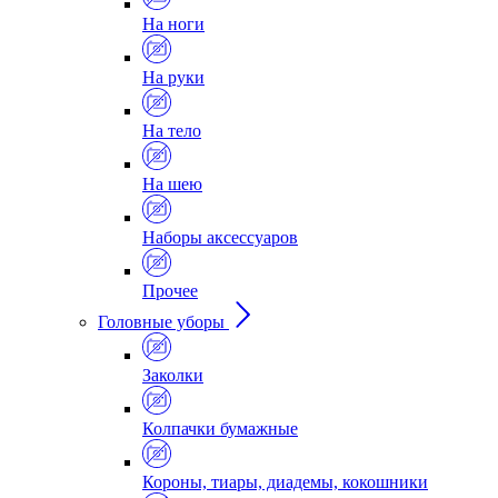
На ноги
На руки
На тело
На шею
Наборы аксессуаров
Прочее
Головные уборы
Заколки
Колпачки бумажные
Короны, тиары, диадемы, кокошники