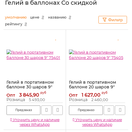
Гелий в баллонах Со скидкой
умолчанию
цене
названию
Фильтр
рейтингу
Гелий в портативном
Гелий в портативном
баллоне 30 шаров 9"
баллоне 20 шаров 9"
75401
75405
руб
руб
3 845,90
1 627,00
Опт
Опт
Артикул:
75401
Артикул:
75405
Розница
Розница
5 493,00
2 460,00
Предзаказ
Предзаказ
Уточнить цену и наличие
Уточнить цену и наличие
через WhatsApp
через WhatsApp