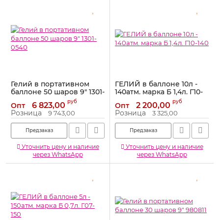
Гелий в портативном
ГЕЛИЙ в баллоне 10л -
баллоне 50 шаров 9" 1301-
140атм. марка Б 1,4л. Г10-
0540
140
руб
руб
6 823,00
2 200,00
Опт
Опт
Артикул:
1301-0540
Артикул:
Г10-140
Розница
Розница
9 743,00
3 325,00
Предзаказ
Предзаказ
Уточнить цену и наличие
Уточнить цену и наличие
через WhatsApp
через WhatsApp