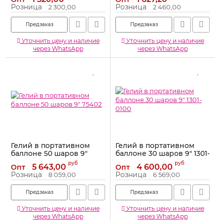
Артикул:
6045739
Артикул:
1301-0443
Розница
Розница
2 300,00
2 460,00
Предзаказ
Предзаказ
Уточнить цену и наличие
Уточнить цену и наличие
через WhatsApp
через WhatsApp
Гелий в портативном
Гелий в портативном
баллоне 50 шаров 9"
баллоне 30 шаров 9" 1301-
75402
0100
руб
руб
5 643,00
4 600,00
Опт
Опт
Артикул:
75402
Артикул:
1301-0100
Розница
Розница
8 059,00
6 569,00
Предзаказ
Предзаказ
Уточнить цену и наличие
Уточнить цену и наличие
через WhatsApp
через WhatsApp