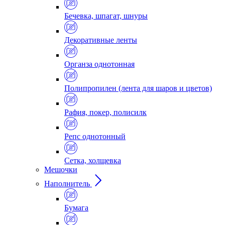
Бечевка, шпагат, шнуры
Декоративные ленты
Органза однотонная
Полипропилен (лента для шаров и цветов)
Рафия, покер, полисилк
Репс однотонный
Сетка, холщевка
Мешочки
Наполнитель
Бумага