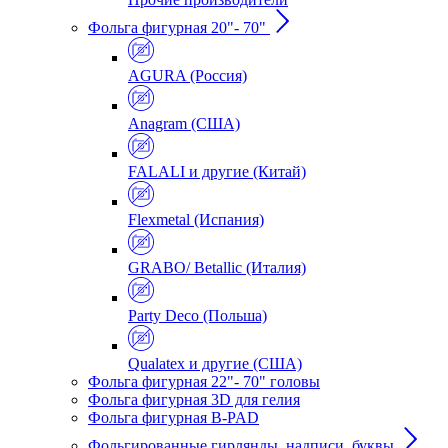
Фольга фигурная 20"- 70"
AGURA (Россия)
Anagram (США)
FALALI и другие (Китай)
Flexmetal (Испания)
GRABO/ Betallic (Италия)
Party Deco (Польша)
Qualatex и другие (США)
Фольга фигурная 22"- 70" головы
Фольга фигурная 3D для гелия
Фольга фигурная B-PAD
Фольгированные гирлянды, надписи, буквы