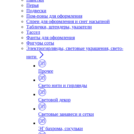
Перья
Подвески
Пом-поны для оформления
Спреи для оформления и снег насыпной
Таблички, штендеры, указатели
Тассел
Фанты для оформления
Фигуры соты
Электрогирлянды, световые украшения, свето-
нити
Прочее
Свето нити и гирлянды
Световой декор
Световые занавеси и сетки
ЭГ бахрома, сосульки