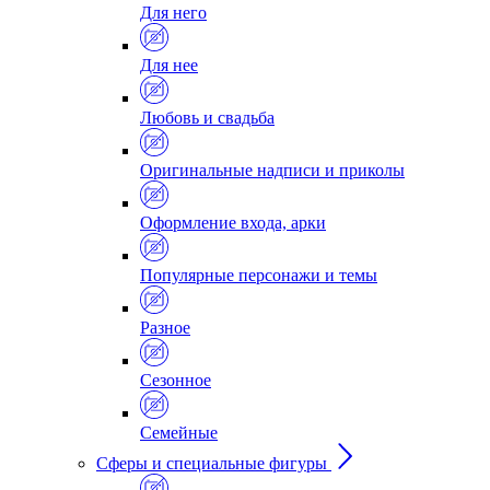
Для него
Для нее
Любовь и свадьба
Оригинальные надписи и приколы
Оформление входа, арки
Популярные персонажи и темы
Разное
Сезонное
Семейные
Сферы и специальные фигуры