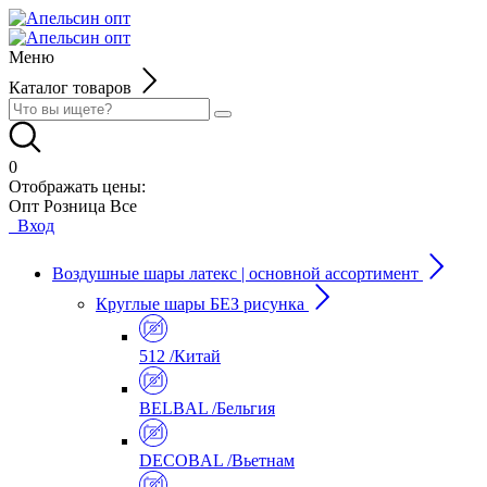
Меню
Каталог товаров
0
Отображать цены:
Опт
Розница
Все
Вход
Воздушные шары латекс | основной ассортимент
Круглые шары БЕЗ рисунка
512 /Китай
BELBAL /Бельгия
DECOBAL /Вьетнам