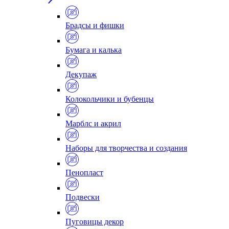
Брадсы и фишки
Бумага и калька
Декупаж
Колокольчики и бубенцы
Марблс и акрил
Наборы для творчества и создания
Пенопласт
Подвески
Пуговицы декор