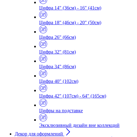
Цифра 14" (36см) - 16" (41см)
Цифра 18" (46см) - 20" (50см)
Цифра 26" (66см)
Цифра 32" (81см)
Цифра 34" (86см)
Цифра 40" (102см)
Цифра 42" (107см) - 64" (165см)
Цифры на подставке
Эксклюзивный дизайн вне коллекций
Декор для оформлений