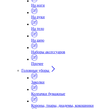
На ноги
На руки
На тело
На шею
Наборы аксессуаров
Прочее
Головные уборы
Заколки
Колпачки бумажные
Короны, тиары, диадемы, кокошники