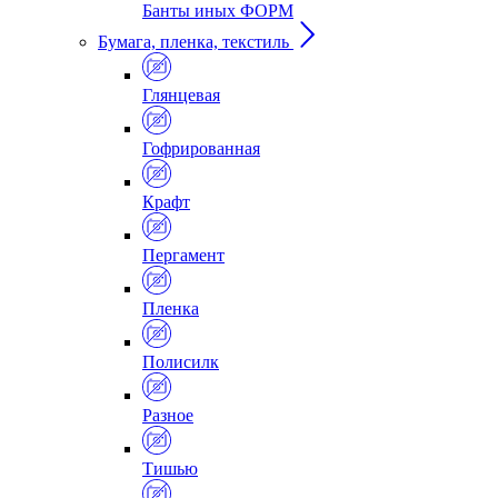
Банты иных ФОРМ
Бумага, пленка, текстиль
Глянцевая
Гофрированная
Крафт
Пергамент
Пленка
Полисилк
Разное
Тишью