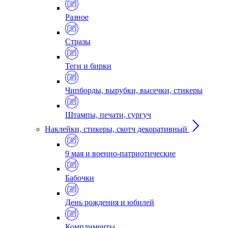
Разное
Стразы
Теги и бирки
Чипборды, вырубки, высечки, стикеры
Штампы, печати, сургуч
Наклейки, стикеры, скотч декоративный
9 мая и военно-патриотические
Бабочки
День рождения и юбилей
Комплименты