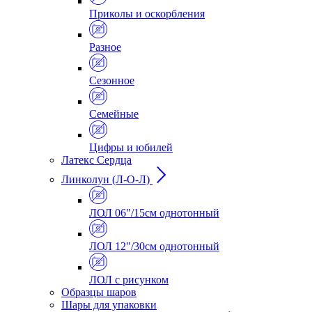
Приколы и оскорбления
Разное
Сезонное
Семейные
Цифры и юбилей
Латекс Сердца
Линколун (Л-О-Л)
ЛОЛ 06"/15см однотонный
ЛОЛ 12"/30см однотонный
ЛОЛ с рисунком
Образцы шаров
Шары для упаковки