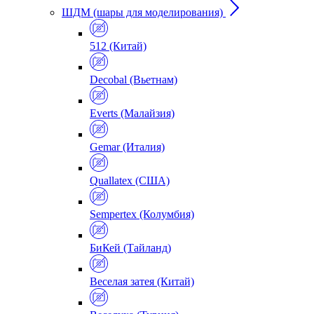
ШДМ (шары для моделирования)
512 (Китай)
Decobal (Вьетнам)
Everts (Малайзия)
Gemar (Италия)
Quallatex (США)
Sempertex (Колумбия)
БиКей (Тайланд)
Веселая затея (Китай)