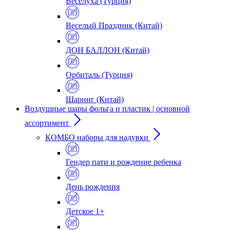
Веселуха (Турция)
Веселый Праздник (Китай)
ДОН БАЛЛОН (Китай)
Орбиталь (Турция)
Шаринг (Китай)
Воздушные шары фольга и пластик | основной
ассортимент
КОМБО наборы для надувки
Гендер пати и рождение ребенка
День рождения
Детское 1+