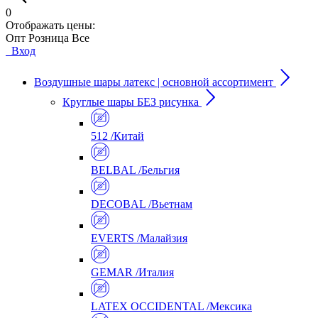
0
Отображать цены:
Опт
Розница
Все
Вход
Воздушные шары латекс | основной ассортимент
Круглые шары БЕЗ рисунка
512 /Китай
BELBAL /Бельгия
DECOBAL /Вьетнам
EVERTS /Малайзия
GEMAR /Италия
LATEX OCCIDENTAL /Мексика