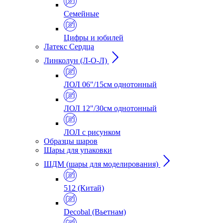
Семейные
Цифры и юбилей
Латекс Сердца
Линколун (Л-О-Л)
ЛОЛ 06"/15см однотонный
ЛОЛ 12"/30см однотонный
ЛОЛ с рисунком
Образцы шаров
Шары для упаковки
ШДМ (шары для моделирования)
512 (Китай)
Decobal (Вьетнам)