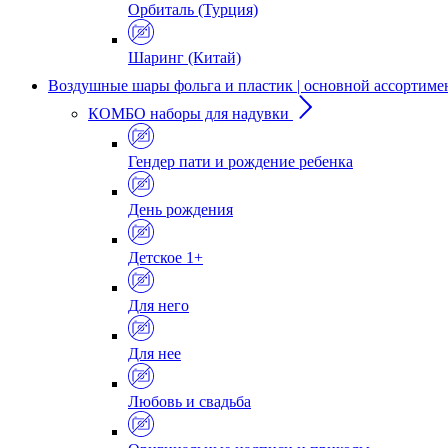
Орбиталь (Турция)
Шаринг (Китай)
Воздушные шары фольга и пластик | основной ассортиме
КОМБО наборы для надувки
Гендер пати и рождение ребенка
День рождения
Детское 1+
Для него
Для нее
Любовь и свадьба