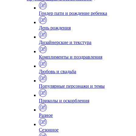
Гендер пати и рождение ребенка
День рождения
Дизайнерские и текстура
Комплименты и поздравления
Любовь и свадьба
Популярные персонажи и темы
Приколы и оскорбления
Разное
Сезонное