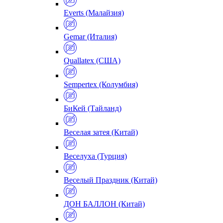
Everts (Малайзия)
Gemar (Италия)
Quallatex (США)
Sempertex (Колумбия)
БиКей (Тайланд)
Веселая затея (Китай)
Веселуха (Турция)
Веселый Праздник (Китай)
ДОН БАЛЛОН (Китай)