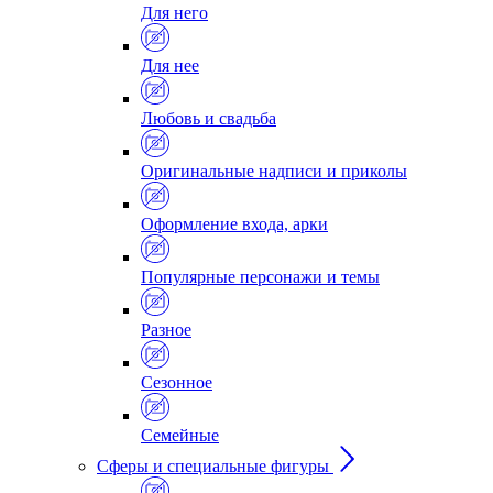
Для него
Для нее
Любовь и свадьба
Оригинальные надписи и приколы
Оформление входа, арки
Популярные персонажи и темы
Разное
Сезонное
Семейные
Сферы и специальные фигуры