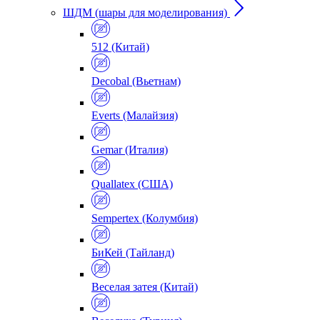
ШДМ (шары для моделирования)
512 (Китай)
Decobal (Вьетнам)
Everts (Малайзия)
Gemar (Италия)
Quallatex (США)
Sempertex (Колумбия)
БиКей (Тайланд)
Веселая затея (Китай)