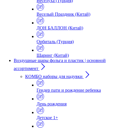
Веселуха (Турция)
Веселый Праздник (Китай)
ДОН БАЛЛОН (Китай)
Орбиталь (Турция)
Шаринг (Китай)
Воздушные шары фольга и пластик | основной
ассортимент
КОМБО наборы для надувки
Гендер пати и рождение ребенка
День рождения
Детское 1+