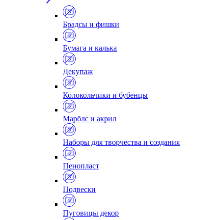
Брадсы и фишки
Бумага и калька
Декупаж
Колокольчики и бубенцы
Марблс и акрил
Наборы для творчества и создания
Пенопласт
Подвески
Пуговицы декор