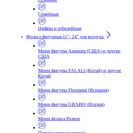
Семейные
Цифры и юбилейные
Фольга фигурная 11"- 24" для воздуха
Мини фигуры Anagram (США) и другие
США
Мини фигуры FALALI (Китай) и другие
Китай
Мини фигуры Flexmetal (Испания)
Мини фигуры GRABO (Италия)
Мини фольга Разное
Прочие производители