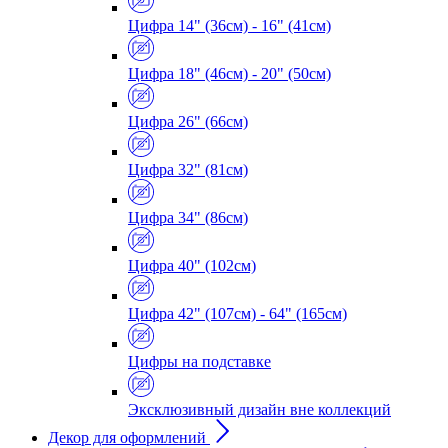
Цифра 14" (36см) - 16" (41см)
Цифра 18" (46см) - 20" (50см)
Цифра 26" (66см)
Цифра 32" (81см)
Цифра 34" (86см)
Цифра 40" (102см)
Цифра 42" (107см) - 64" (165см)
Цифры на подставке
Эксклюзивный дизайн вне коллекций
Декор для оформлений