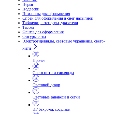
Перья
Подвески
Пом-поны для оформления
Спреи для оформления и снег насыпной
Таблички, штендеры, указатели
Тассел
Фанты для оформления
Фигуры соты
Электрогирлянды, световые украшения, свето-
нити
Прочее
Свето нити и гирлянды
Световой декор
Световые занавеси и сетки
ЭГ бахрома, сосульки