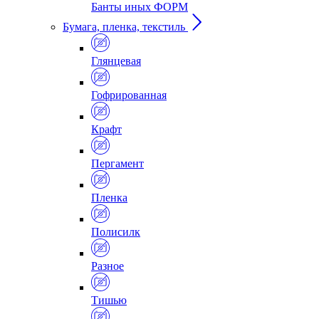
Банты иных ФОРМ
Бумага, пленка, текстиль
Глянцевая
Гофрированная
Крафт
Пергамент
Пленка
Полисилк
Разное
Тишью