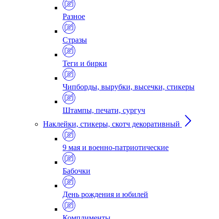
Разное
Стразы
Теги и бирки
Чипборды, вырубки, высечки, стикеры
Штампы, печати, сургуч
Наклейки, стикеры, скотч декоративный
9 мая и военно-патриотические
Бабочки
День рождения и юбилей
Комплименты