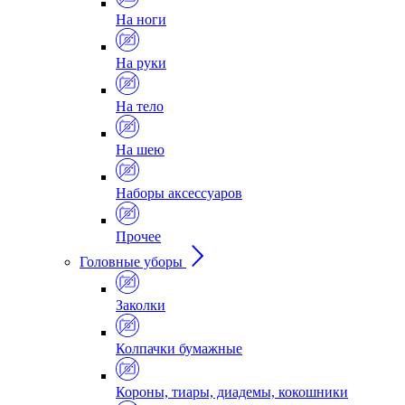
На ноги
На руки
На тело
На шею
Наборы аксессуаров
Прочее
Головные уборы
Заколки
Колпачки бумажные
Короны, тиары, диадемы, кокошники