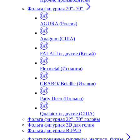
Фольга фигурная 20"- 70"
AGURA (Россия)
Anagram (США)
FALALI и другие (Китай)
Flexmetal (Испания)
GRABO/ Betallic (Италия)
Party Deco (Польша)
Qualatex и другие (США)
Фольга фигурная 22"- 70" головы
Фольга фигурная 3D для гелия
Фольга фигурная B-PAD
Фольгированные гирлянды, надписи, буквы