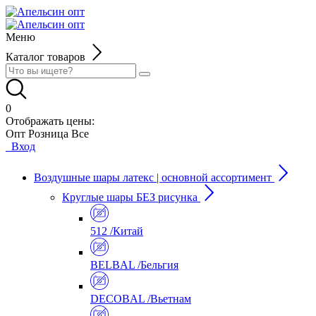
Меню
Каталог товаров
0
Отображать цены:
Опт
Розница
Все
Вход
Воздушные шары латекс | основной ассортимент
Круглые шары БЕЗ рисунка
512 /Китай
BELBAL /Бельгия
DECOBAL /Вьетнам