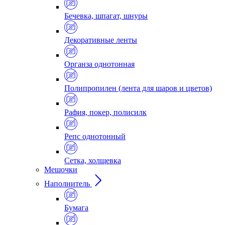
Бечевка, шпагат, шнуры
Декоративные ленты
Органза однотонная
Полипропилен (лента для шаров и цветов)
Рафия, покер, полисилк
Репс однотонный
Сетка, холщевка
Мешочки
Наполнитель
Бумага