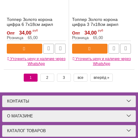
Топпер Золото корона
Топпер Золото корона
цифра 6 7х18см акрил
цифра 3 7х18см акрил
6231206
6231203
руб
руб
34,00
34,00
Опт
Опт
Артикул:
6231206
Артикул:
6231203
Розница
Розница
65,00
65,00
Уточнить цену и наличие через
Уточнить цену и наличие через
WhatsApp
WhatsApp
1
2
3
все
вперёд »
КОНТАКТЫ
О МАГАЗИНЕ
КАТАЛОГ ТОВАРОВ