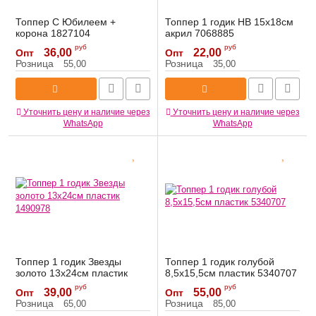
Топпер С Юбилеем +
Топпер 1 годик HB 15х18см
корона 1827104
акрил 7068885
Артикул:
1827104
Артикул:
7068885
руб
руб
36,00
22,00
Опт
Опт
Розница
Розница
55,00
35,00
Уточнить цену и наличие через
Уточнить цену и наличие через
WhatsApp
WhatsApp
Топпер 1 годик Звезды
Топпер 1 годик голубой
золото 13х24см пластик
8,5х15,5см пластик 5340707
1490978
Артикул:
5340707
руб
руб
39,00
55,00
Опт
Опт
Артикул:
1490978
Розница
Розница
65,00
85,00