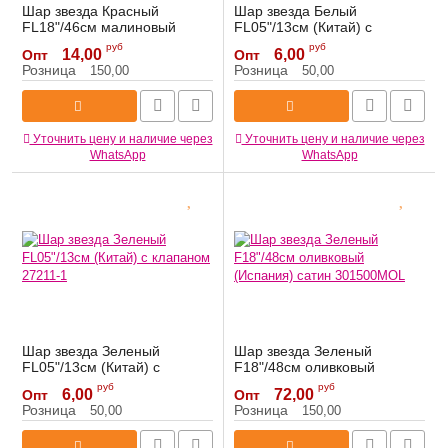
Шар звезда Красный
Шар звезда Белый
FL18"/46см малиновый
FL05"/13см (Китай) с
(Китай) сатин 27608
клапаном 27209-1
руб
руб
14,00
6,00
Опт
Опт
Артикул:
27608
Артикул:
27209-1
Розница
Розница
150,00
50,00
Уточнить цену и наличие через
Уточнить цену и наличие через
WhatsApp
WhatsApp
Шар звезда Зеленый
Шар звезда Зеленый
FL05"/13см (Китай) с
F18"/48см оливковый
клапаном 27211-1
(Испания) сатин 301500MOL
руб
руб
6,00
72,00
Опт
Опт
Артикул:
27211-1
Артикул:
301500MOL
Розница
Розница
50,00
150,00