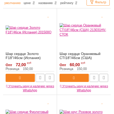
Фильтр
умолчанию
цене
названию
рейтингу
Шар сердце Золото
Шар сердце Оранжевый
F18"/46см (Испания)
CTI18"/46см (США)
201500O
213031HV-СТОК
руб
руб
72,00
60,00
Опт
Опт
Артикул:
201500O
Артикул:
213031HV-СТОК
Розница
Розница
150,00
150,00
Уточнить цену и наличие через
Уточнить цену и наличие через
WhatsApp
WhatsApp