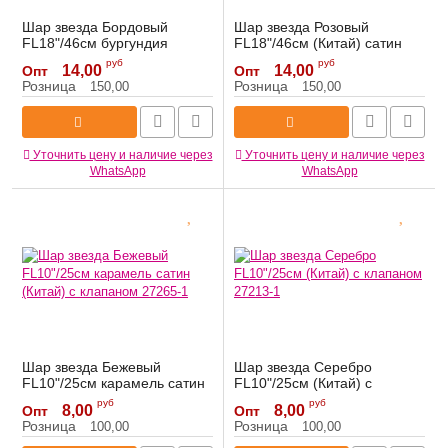
Шар звезда Бордовый
Шар звезда Розовый
FL18"/46см бургундия
FL18"/46см (Китай) сатин
(Китай) сатин 27607
27603
руб
руб
14,00
14,00
Опт
Опт
Артикул:
27607
Артикул:
27603
Розница
Розница
150,00
150,00
Уточнить цену и наличие через
Уточнить цену и наличие через
WhatsApp
WhatsApp
Шар звезда Бежевый
Шар звезда Серебро
FL10"/25см карамель сатин
FL10"/25см (Китай) с
(Китай) с клапаном 27265-1
клапаном 27213-1
руб
руб
8,00
8,00
Опт
Опт
Артикул:
27265-1
Артикул:
27213-1
Розница
Розница
100,00
100,00