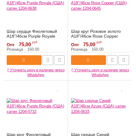
Шар сердце Фиолетовый
Шар круг Розовое золото
A18"/46см Purple Royale
A18"/46см Rose Copper
(США) сатин 1204-0638
(США) сатин 1204-0645
руб
руб
75,00
75,00
Опт
Опт
Артикул:
1204-0638
Артикул:
1204-0645
Розница
Розница
150,00
150,00
Уточнить цену и наличие через
Уточнить цену и наличие через
WhatsApp
WhatsApp
Шар круг Фиолетовый
Шар сердце Синий