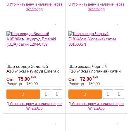
Уточнить цену и наличие через
Уточнить цену и наличие через
WhatsApp
WhatsApp
Шар сердце Зеленый
Шар звезда Черный
A18"/46см изумруд Emerald
F18"/48см (Испания) сатин
(США) сатин 1204-0739
301500SN
руб
руб
75,00
72,00
Опт
Опт
Артикул:
1204-0739
Артикул:
301500SN
Розница
Розница
150,00
150,00
Уточнить цену и наличие через
Уточнить цену и наличие через
WhatsApp
WhatsApp