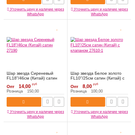
Уточнить цену и наличие через
Уточнить цену и наличие через
WhatsApp
WhatsApp
Шар звезда Сиреневый
Шар звезда Белое золото
FL18"/46см (Китай) сатин
FL10"/25см сатин (Китай) с
27190
клапаном 27610-1
руб
руб
14,00
8,00
Опт
Опт
Артикул:
27190
Артикул:
27610-1
Розница
Розница
150,00
100,00
Уточнить цену и наличие через
Уточнить цену и наличие через
WhatsApp
WhatsApp