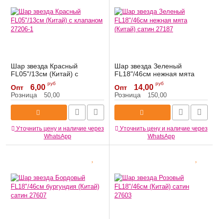
Шар звезда Красный
Шар звезда Зеленый
FL05"/13см (Китай) с
FL18"/46см нежная мята
клапаном 27206-1
(Китай) сатин 27187
руб
руб
6,00
14,00
Опт
Опт
Артикул:
27206-1
Артикул:
27187
Розница
Розница
50,00
150,00
Уточнить цену и наличие через
Уточнить цену и наличие через
WhatsApp
WhatsApp