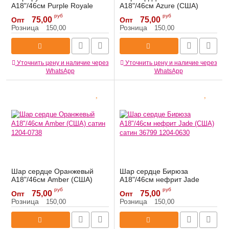
A18"/46см Purple Royale
A18"/46см Azure (США)
(США) сатин 1204-0732
сатин 1204-0633
руб
руб
75,00
75,00
Опт
Опт
Артикул:
1204-0732
Артикул:
1204-0633
Розница
Розница
150,00
150,00
Уточнить цену и наличие через
Уточнить цену и наличие через
WhatsApp
WhatsApp
Шар сердце Оранжевый
Шар сердце Бирюза
A18"/46см Amber (США)
A18"/46см нефрит Jade
сатин 1204-0738
(США) сатин 36799 1204-
руб
руб
75,00
75,00
Опт
Опт
0630
Артикул:
1204-0738
Розница
Розница
150,00
150,00
Артикул:
1204-0630