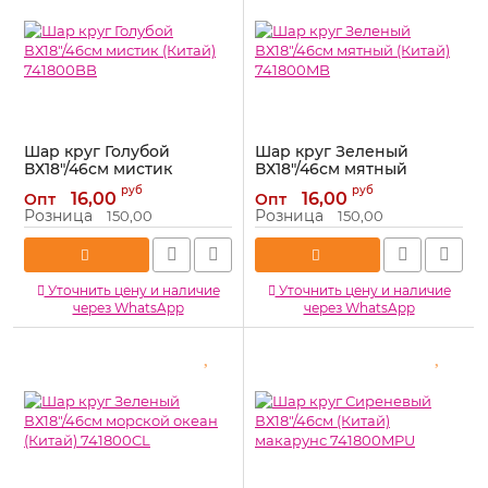
Шар круг Голубой
Шар круг Зеленый
ВХ18"/46см мистик
ВХ18"/46см мятный
(Китай) 741800BB
(Китай) 741800MB
руб
руб
16,00
16,00
Опт
Опт
Артикул:
741800BB
Артикул:
741800MB
Розница
Розница
150,00
150,00
Уточнить цену и наличие
Уточнить цену и наличие
через WhatsApp
через WhatsApp