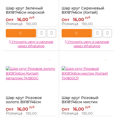
Шар круг Зеленый
Шар круг Сиреневый
ВХ18"/46см морской
ВХ18"/46см (Китай)
океан (Китай) 741800CL
макарунс 741800MPU
руб
руб
16,00
16,00
Опт
Опт
Артикул:
741800CL
Артикул:
741800MPU
Розница
Розница
150,00
150,00
Уточнить цену и наличие
Уточнить цену и наличие
через WhatsApp
через WhatsApp
Шар круг Розовое
Шар круг Розовый
золото ВХ18"/46см
ВХ18"/46см мистик
(Китай) металлик
(Китай) 741800CP
руб
руб
16,00
16,00
Опт
Опт
741800C
Артикул:
741800CP
Розница
Розница
150,00
150,00
Артикул:
741800C