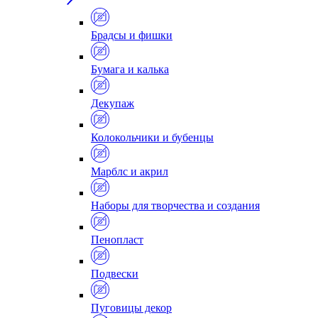
Брадсы и фишки
Бумага и калька
Декупаж
Колокольчики и бубенцы
Марблс и акрил
Наборы для творчества и создания
Пенопласт
Подвески
Пуговицы декор