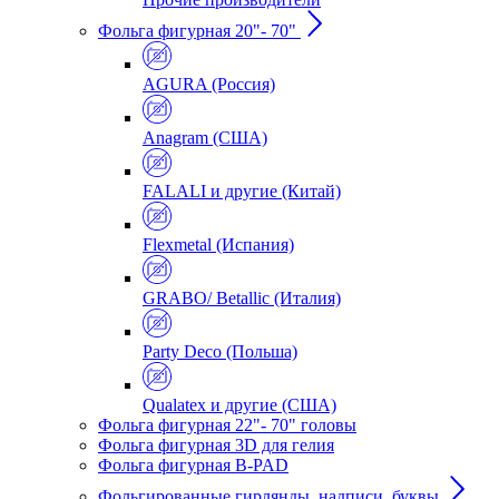
Фольга фигурная 20"- 70"
AGURA (Россия)
Anagram (США)
FALALI и другие (Китай)
Flexmetal (Испания)
GRABO/ Betallic (Италия)
Party Deco (Польша)
Qualatex и другие (США)
Фольга фигурная 22"- 70" головы
Фольга фигурная 3D для гелия
Фольга фигурная B-PAD
Фольгированные гирлянды, надписи, буквы