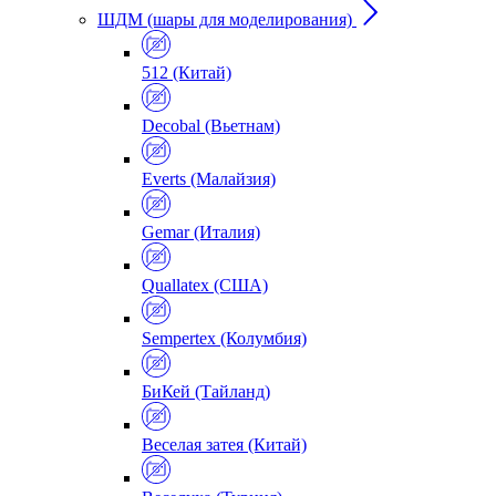
ШДМ (шары для моделирования)
512 (Китай)
Decobal (Вьетнам)
Everts (Малайзия)
Gemar (Италия)
Quallatex (США)
Sempertex (Колумбия)
БиКей (Тайланд)
Веселая затея (Китай)