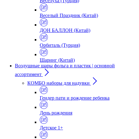
Веселуха (Турция)
Веселый Праздник (Китай)
ДОН БАЛЛОН (Китай)
Орбиталь (Турция)
Шаринг (Китай)
Воздушные шары фольга и пластик | основной
ассортимент
КОМБО наборы для надувки
Гендер пати и рождение ребенка
День рождения
Детское 1+