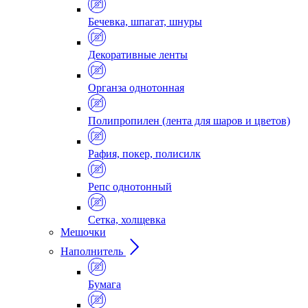
Бечевка, шпагат, шнуры
Декоративные ленты
Органза однотонная
Полипропилен (лента для шаров и цветов)
Рафия, покер, полисилк
Репс однотонный
Сетка, холщевка
Мешочки
Наполнитель
Бумага