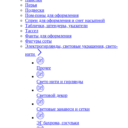
Перья
Подвески
Пом-поны для оформления
Спреи для оформления и снег насыпной
Таблички, штендеры, указатели
Тассел
Фанты для оформления
Фигуры соты
Электрогирлянды, световые украшения, свето-
нити
Прочее
Свето нити и гирлянды
Световой декор
Световые занавеси и сетки
ЭГ бахрома, сосульки