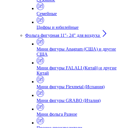
Семейные
Цифры и юбилейные
Фольга фигурная 11"- 24" для воздуха
Мини фигуры Anagram (США) и другие
США
Мини фигуры FALALI (Китай) и другие
Китай
Мини фигуры Flexmetal (Испания)
Мини фигуры GRABO (Италия)
Мини фольга Разное
Прочие производители