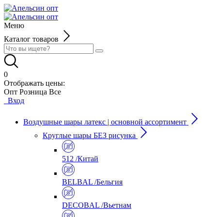
Меню
Каталог товаров
0
Отображать цены:
Опт
Розница
Все
Вход
Воздушные шары латекс | основной ассортимент
Круглые шары БЕЗ рисунка
512 /Китай
BELBAL /Бельгия
DECOBAL /Вьетнам