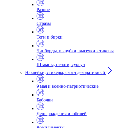
Разное
Стразы
Теги и бирки
Чипборды, вырубки, высечки, стикеры
Штампы, печати, сургуч
Наклейки, стикеры, скотч декоративный
9 мая и военно-патриотические
Бабочки
День рождения и юбилей
Комплименты