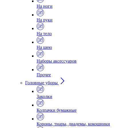
На ноги
На руки
На тело
На шею
Наборы аксессуаров
Прочее
Головные уборы
Заколки
Колпачки бумажные
Короны, тиары, диадемы, кокошники