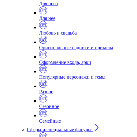
Для него
Для нее
Любовь и свадьба
Оригинальные надписи и приколы
Оформление входа, арки
Популярные персонажи и темы
Разное
Сезонное
Семейные
Сферы и специальные фигуры