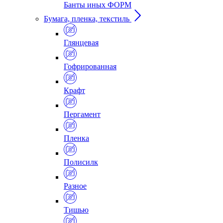
Банты иных ФОРМ
Бумага, пленка, текстиль
Глянцевая
Гофрированная
Крафт
Пергамент
Пленка
Полисилк
Разное
Тишью