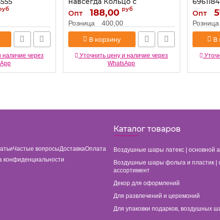
4555
навсегда Кольцо с
6961184
бриллиантом 6в1 9623284
руб
руб
188,00
Артикул:
5
Опт
Опт
Артикул:
9623284
Розница
400,00
Розница
В корзину
В
и наличие через
Уточнить цену и наличие через
Уточн
sApp
WhatsApp
Каталог товаров
татьи
Частые вопросы
Доставка
Оплата
Воздушные шары латекс | основной 
а конфиденциальности
Воздушные шары фольга и пластик | 
ассортимент
Декор для оформлений
Для развлечений и церемоний
Для упаковки подарков, воздушных ш