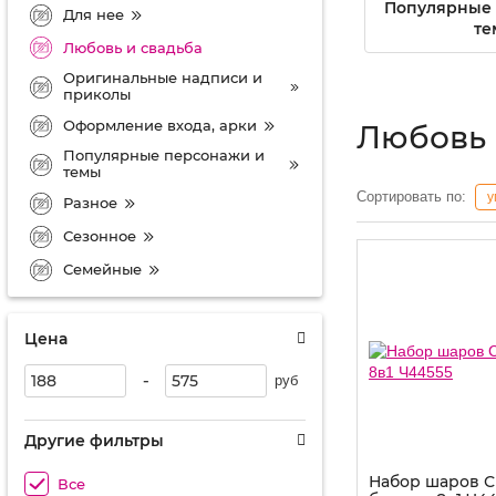
Популярные 
Для нее
те
Любовь и свадьба
Оригинальные надписи и
приколы
Оформление входа, арки
Любовь 
Популярные персонажи и
темы
Сортировать по:
у
Разное
Сезонное
Семейные
Цена
-
руб
Другие фильтры
Набор шаров С
Все