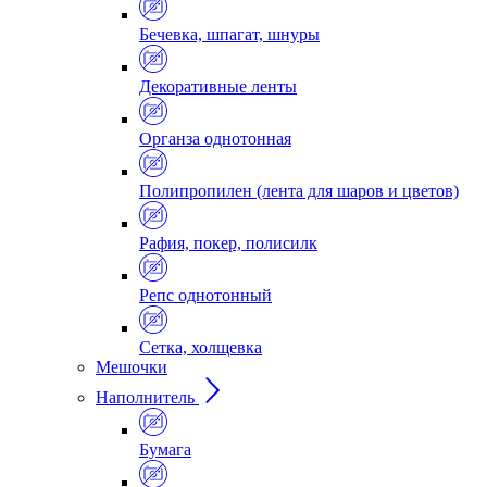
Бечевка, шпагат, шнуры
Декоративные ленты
Органза однотонная
Полипропилен (лента для шаров и цветов)
Рафия, покер, полисилк
Репс однотонный
Сетка, холщевка
Мешочки
Наполнитель
Бумага