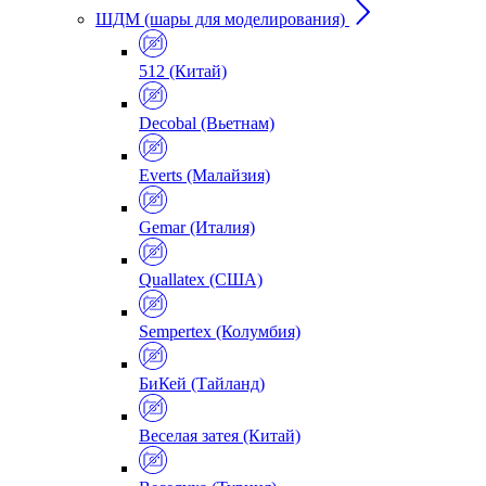
ШДМ (шары для моделирования)
512 (Китай)
Decobal (Вьетнам)
Everts (Малайзия)
Gemar (Италия)
Quallatex (США)
Sempertex (Колумбия)
БиКей (Тайланд)
Веселая затея (Китай)