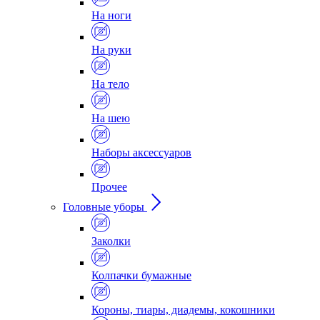
На ноги
На руки
На тело
На шею
Наборы аксессуаров
Прочее
Головные уборы
Заколки
Колпачки бумажные
Короны, тиары, диадемы, кокошники