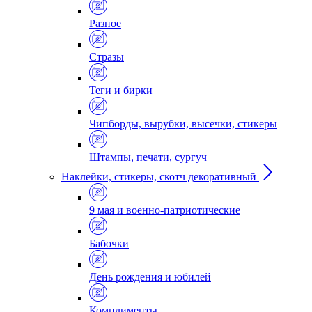
Разное
Стразы
Теги и бирки
Чипборды, вырубки, высечки, стикеры
Штампы, печати, сургуч
Наклейки, стикеры, скотч декоративный
9 мая и военно-патриотические
Бабочки
День рождения и юбилей
Комплименты