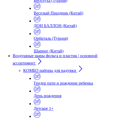
Веселуха (Турция)
Веселый Праздник (Китай)
ДОН БАЛЛОН (Китай)
Орбиталь (Турция)
Шаринг (Китай)
Воздушные шары фольга и пластик | основной
ассортимент
КОМБО наборы для надувки
Гендер пати и рождение ребенка
День рождения
Детское 1+