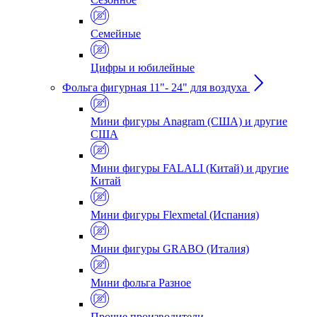
Семейные
Цифры и юбилейные
Фольга фигурная 11"- 24" для воздуха
Мини фигуры Anagram (США) и другие
США
Мини фигуры FALALI (Китай) и другие
Китай
Мини фигуры Flexmetal (Испания)
Мини фигуры GRABO (Италия)
Мини фольга Разное
Прочие производители