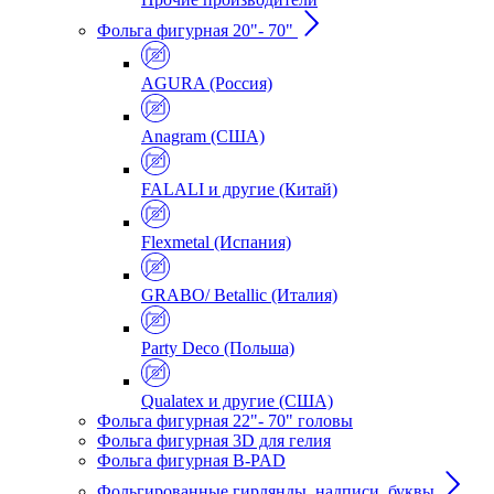
Фольга фигурная 20"- 70"
AGURA (Россия)
Anagram (США)
FALALI и другие (Китай)
Flexmetal (Испания)
GRABO/ Betallic (Италия)
Party Deco (Польша)
Qualatex и другие (США)
Фольга фигурная 22"- 70" головы
Фольга фигурная 3D для гелия
Фольга фигурная B-PAD
Фольгированные гирлянды, надписи, буквы