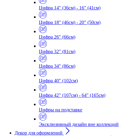
Цифра 14" (36см) - 16" (41см)
Цифра 18" (46см) - 20" (50см)
Цифра 26" (66см)
Цифра 32" (81см)
Цифра 34" (86см)
Цифра 40" (102см)
Цифра 42" (107см) - 64" (165см)
Цифры на подставке
Эксклюзивный дизайн вне коллекций
Декор для оформлений