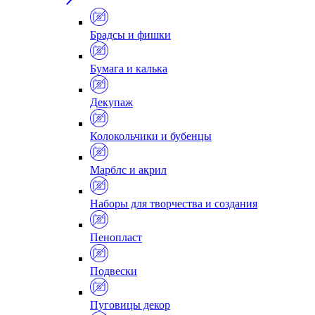
Брадсы и фишки
Бумага и калька
Декупаж
Колокольчики и бубенцы
Марблс и акрил
Наборы для творчества и создания
Пенопласт
Подвески
Пуговицы декор