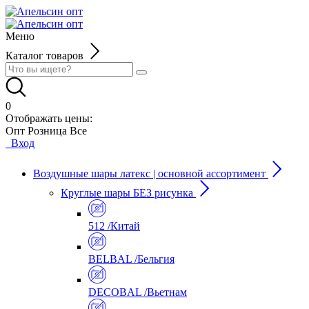
Меню
Каталог товаров
0
Отображать цены:
Опт
Розница
Все
Вход
Воздушные шары латекс | основной ассортимент
Круглые шары БЕЗ рисунка
512 /Китай
BELBAL /Бельгия
DECOBAL /Вьетнам