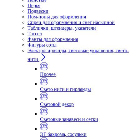
Перья
Подвески
Пом-поны для оформления
Спреи для оформления и снег насыпной
Таблички, штендеры, указатели
Тассел
Фанты для оформления
Фигуры соты
Электрогирлянды, световые украшения, свето-
нити
Прочее
Свето нити и гирлянды
Световой декор
Световые занавеси и сетки
ЭГ бахрома, сосульки