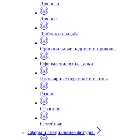
Для него
Для нее
Любовь и свадьба
Оригинальные надписи и приколы
Оформление входа, арки
Популярные персонажи и темы
Разное
Сезонное
Семейные
Сферы и специальные фигуры