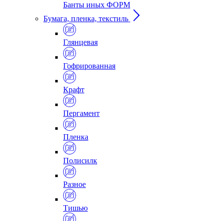
Банты иных ФОРМ
Бумага, пленка, текстиль
Глянцевая
Гофрированная
Крафт
Пергамент
Пленка
Полисилк
Разное
Тишью