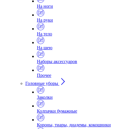
На ноги
На руки
На тело
На шею
Наборы аксессуаров
Прочее
Головные уборы
Заколки
Колпачки бумажные
Короны, тиары, диадемы, кокошники