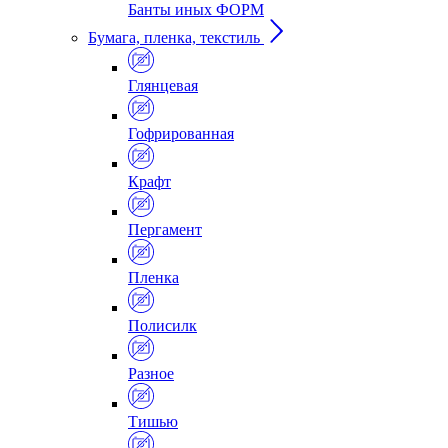
Банты иных ФОРМ
Бумага, пленка, текстиль
Глянцевая
Гофрированная
Крафт
Пергамент
Пленка
Полисилк
Разное
Тишью