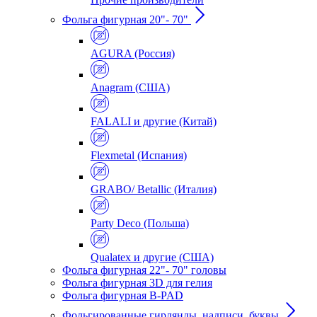
Фольга фигурная 20"- 70"
AGURA (Россия)
Anagram (США)
FALALI и другие (Китай)
Flexmetal (Испания)
GRABO/ Betallic (Италия)
Party Deco (Польша)
Qualatex и другие (США)
Фольга фигурная 22"- 70" головы
Фольга фигурная 3D для гелия
Фольга фигурная B-PAD
Фольгированные гирлянды, надписи, буквы