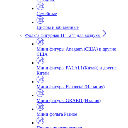
Семейные
Цифры и юбилейные
Фольга фигурная 11"- 24" для воздуха
Мини фигуры Anagram (США) и другие
США
Мини фигуры FALALI (Китай) и другие
Китай
Мини фигуры Flexmetal (Испания)
Мини фигуры GRABO (Италия)
Мини фольга Разное
Прочие производители