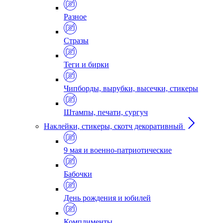
Разное
Стразы
Теги и бирки
Чипборды, вырубки, высечки, стикеры
Штампы, печати, сургуч
Наклейки, стикеры, скотч декоративный
9 мая и военно-патриотические
Бабочки
День рождения и юбилей
Комплименты