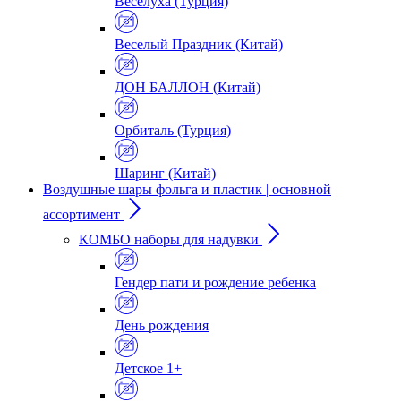
Веселуха (Турция)
Веселый Праздник (Китай)
ДОН БАЛЛОН (Китай)
Орбиталь (Турция)
Шаринг (Китай)
Воздушные шары фольга и пластик | основной
ассортимент
КОМБО наборы для надувки
Гендер пати и рождение ребенка
День рождения
Детское 1+