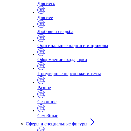
Для него
Для нее
Любовь и свадьба
Оригинальные надписи и приколы
Оформление входа, арки
Популярные персонажи и темы
Разное
Сезонное
Семейные
Сферы и специальные фигуры