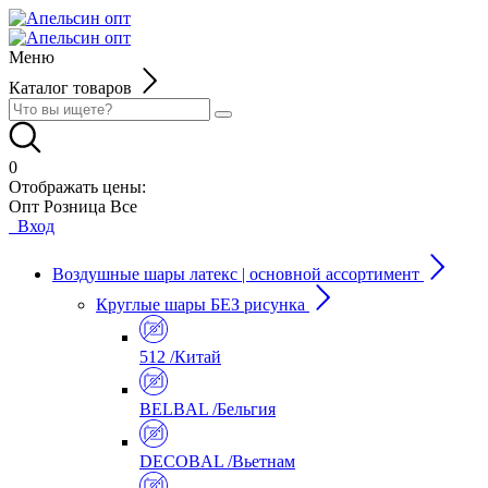
Меню
Каталог товаров
0
Отображать цены:
Опт
Розница
Все
Вход
Воздушные шары латекс | основной ассортимент
Круглые шары БЕЗ рисунка
512 /Китай
BELBAL /Бельгия
DECOBAL /Вьетнам