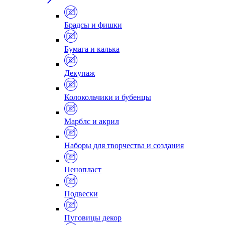
Брадсы и фишки
Бумага и калька
Декупаж
Колокольчики и бубенцы
Марблс и акрил
Наборы для творчества и создания
Пенопласт
Подвески
Пуговицы декор