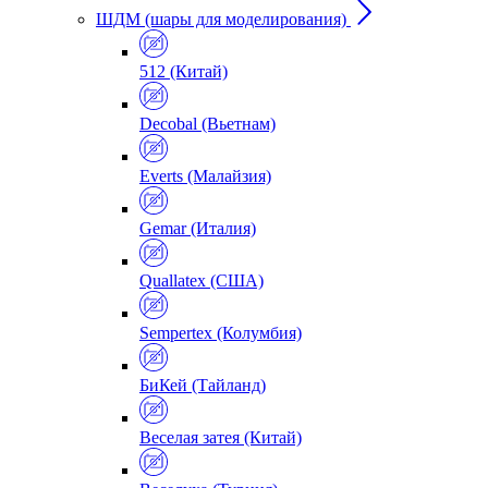
ШДМ (шары для моделирования)
512 (Китай)
Decobal (Вьетнам)
Everts (Малайзия)
Gemar (Италия)
Quallatex (США)
Sempertex (Колумбия)
БиКей (Тайланд)
Веселая затея (Китай)