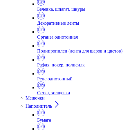
Бечевка, шпагат, шнуры
Декоративные ленты
Органза однотонная
Полипропилен (лента для шаров и цветов)
Рафия, покер, полисилк
Репс однотонный
Сетка, холщевка
Мешочки
Наполнитель
Бумага