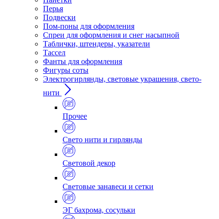
Перья
Подвески
Пом-поны для оформления
Спреи для оформления и снег насыпной
Таблички, штендеры, указатели
Тассел
Фанты для оформления
Фигуры соты
Электрогирлянды, световые украшения, свето-
нити
Прочее
Свето нити и гирлянды
Световой декор
Световые занавеси и сетки
ЭГ бахрома, сосульки