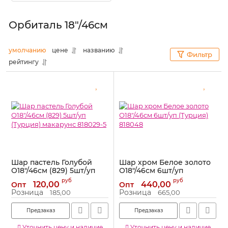
Орбиталь 18"/46см
умолчанию
цене
названию
Фильтр
рейтингу
Шар пастель Голубой
Шар хром Белое золото
О18"/46см (829) 5шт/уп
О18"/46см 6шт/уп
(Турция) макарунс
(Турция) 818048
руб
руб
120,00
440,00
Опт
Опт
818029-5
Артикул:
818048
Розница
Розница
185,00
665,00
Артикул:
818029-5
Предзаказ
Предзаказ
Уточнить цену и наличие
Уточнить цену и наличие