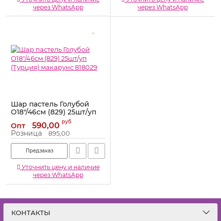
через WhatsApp
через WhatsApp
Шар пастель Голубой
О18"/46см (829) 25шт/уп
(Турция) макарунс
руб
590,00
Опт
818029
Розница
895,00
Артикул:
818029
Предзаказ
Уточнить цену и наличие
через WhatsApp
КОНТАКТЫ