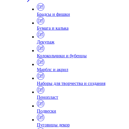
Брадсы и фишки
Бумага и калька
Декупаж
Колокольчики и бубенцы
Марблс и акрил
Наборы для творчества и создания
Пенопласт
Подвески
Пуговицы декор