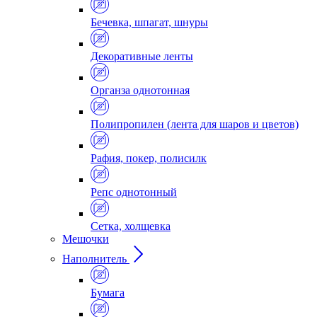
Бечевка, шпагат, шнуры
Декоративные ленты
Органза однотонная
Полипропилен (лента для шаров и цветов)
Рафия, покер, полисилк
Репс однотонный
Сетка, холщевка
Мешочки
Наполнитель
Бумага