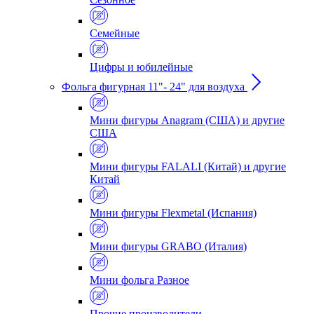
Семейные
Цифры и юбилейные
Фольга фигурная 11"- 24" для воздуха
Мини фигуры Anagram (США) и другие
США
Мини фигуры FALALI (Китай) и другие
Китай
Мини фигуры Flexmetal (Испания)
Мини фигуры GRABO (Италия)
Мини фольга Разное
Прочие производители