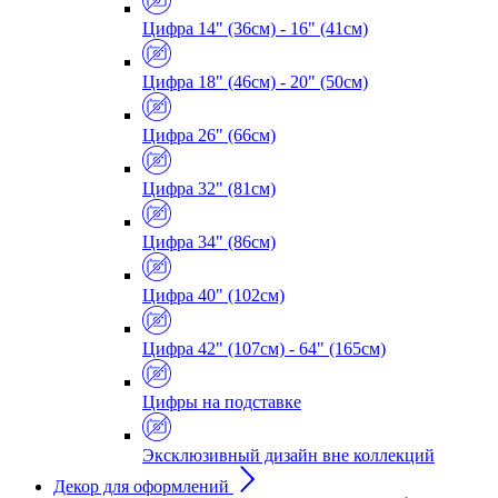
Цифра 14" (36см) - 16" (41см)
Цифра 18" (46см) - 20" (50см)
Цифра 26" (66см)
Цифра 32" (81см)
Цифра 34" (86см)
Цифра 40" (102см)
Цифра 42" (107см) - 64" (165см)
Цифры на подставке
Эксклюзивный дизайн вне коллекций
Декор для оформлений