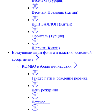
Веселуха (Турция)
Веселый Праздник (Китай)
ДОН БАЛЛОН (Китай)
Орбиталь (Турция)
Шаринг (Китай)
Воздушные шары фольга и пластик | основной
ассортимент
КОМБО наборы для надувки
Гендер пати и рождение ребенка
День рождения
Детское 1+