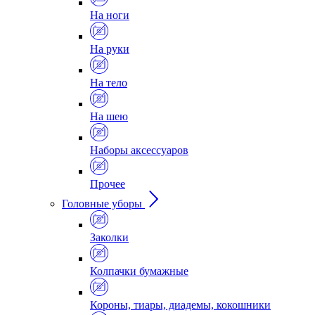
На ноги
На руки
На тело
На шею
Наборы аксессуаров
Прочее
Головные уборы
Заколки
Колпачки бумажные
Короны, тиары, диадемы, кокошники