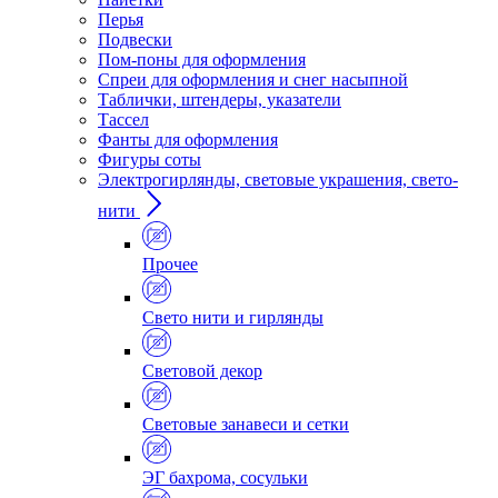
Перья
Подвески
Пом-поны для оформления
Спреи для оформления и снег насыпной
Таблички, штендеры, указатели
Тассел
Фанты для оформления
Фигуры соты
Электрогирлянды, световые украшения, свето-
нити
Прочее
Свето нити и гирлянды
Световой декор
Световые занавеси и сетки
ЭГ бахрома, сосульки