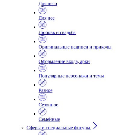
Для него
Для нее
Любовь и свадьба
Оригинальные надписи и приколы
Оформление входа, арки
Популярные персонажи и темы
Разное
Сезонное
Семейные
Сферы и специальные фигуры