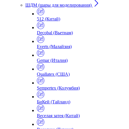
ШДМ (шары для моделирования)
512 (Китай)
Decobal (Вьетнам)
Everts (Малайзия)
Gemar (Италия)
Quallatex (США)
Sempertex (Колумбия)
БиКей (Тайланд)
Веселая затея (Китай)