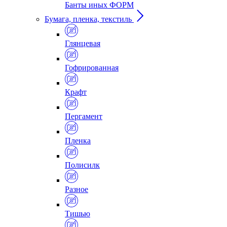
Банты иных ФОРМ
Бумага, пленка, текстиль
Глянцевая
Гофрированная
Крафт
Пергамент
Пленка
Полисилк
Разное
Тишью