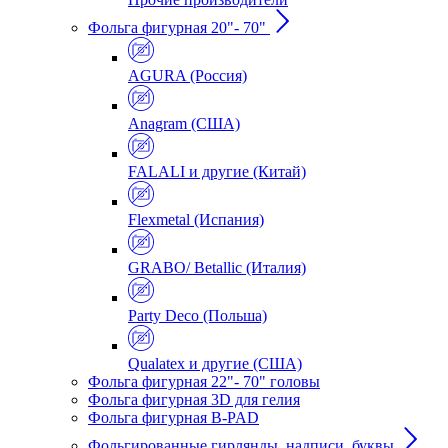
Фольга фигурная 20"- 70"
AGURA (Россия)
Anagram (США)
FALALI и другие (Китай)
Flexmetal (Испания)
GRABO/ Betallic (Италия)
Party Deco (Польша)
Qualatex и другие (США)
Фольга фигурная 22"- 70" головы
Фольга фигурная 3D для гелия
Фольга фигурная B-PAD
Фольгированные гирлянды, надписи, буквы