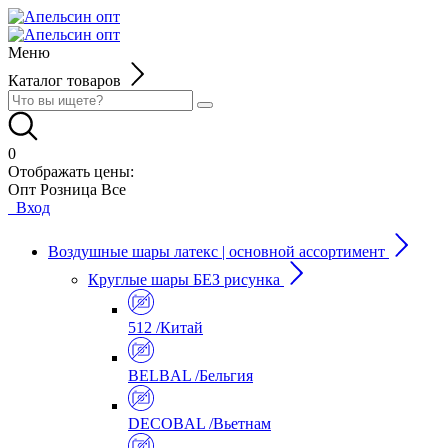
Меню
Каталог товаров
0
Отображать цены:
Опт
Розница
Все
Вход
Воздушные шары латекс | основной ассортимент
Круглые шары БЕЗ рисунка
512 /Китай
BELBAL /Бельгия
DECOBAL /Вьетнам