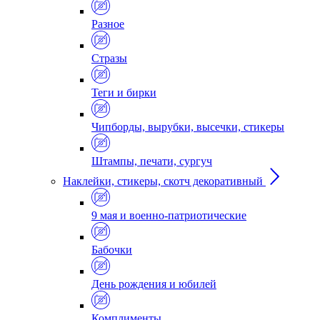
Разное
Стразы
Теги и бирки
Чипборды, вырубки, высечки, стикеры
Штампы, печати, сургуч
Наклейки, стикеры, скотч декоративный
9 мая и военно-патриотические
Бабочки
День рождения и юбилей
Комплименты