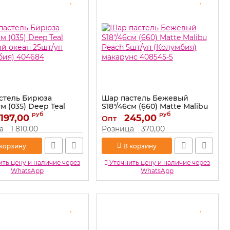
стель Бирюза
Шар пастель Бежевый
см (035) Deep Teal
S18"/46см (660) Matte Malibu
ий океан 25шт/уп
Peach 5шт/уп (Колумбия)
руб
руб
 197,00
245,00
Опт
бия) 404684
макарунс 408545-5
а
1 810,00
Розница
370,00
404684
Артикул:
408545-5
 корзину
В корзину
ть цену и наличие через
Уточнить цену и наличие через
WhatsApp
WhatsApp