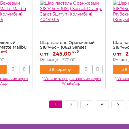
Бежевый
Шар пастель Оранжевый
Шар па
 Matte Malibu
S18"/46см (062) Sanset
S18"/46
(Колумбия)
Orange Закат 5шт/уп
Глубок
руб
руб
245,00
2
Опт
Опт
45
(Колумбия) 404493-5
(Колум
,00
Розница
370,00
Розниц
Артикул:
404493-5
Артикул:
В корзину
В
и наличие через
Уточнить цену и наличие через
Уточни
sApp
WhatsApp
1
2
3
4
5