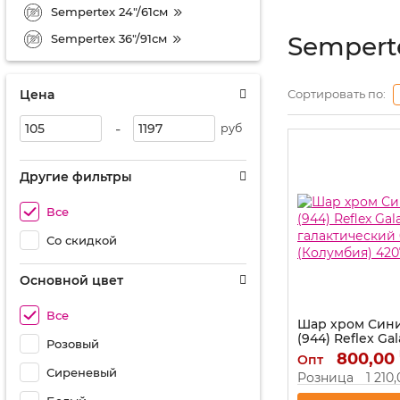
Sempertex 24"/61см
Sempertex 36"/91см
Semperte
Цена
Сортировать по:
-
руб
Другие фильтры
Все
Со скидкой
Основной цвет
Все
Шар хром Сини
(944) Reflex Ga
Розовый
галактический
800,00
Опт
(Колумбия) 42
Сиреневый
Розница
1 210
Артикул:
420790