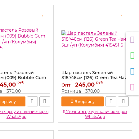
стель Розовый
Шар пастель Зеленый
см (009) Bubble Gum
S18"/46см (126) Green Tea Чай
т/уп (Колумбия)
5шт/уп (Колумбия) 415451-5
руб
руб
45,00
245,00
Опт
5
Артикул:
415451-5
а
370,00
Розница
370,00
250380-5
 корзину
В корзину
ть цену и наличие через
Уточнить цену и наличие через
WhatsApp
WhatsApp