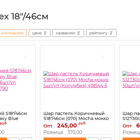
x 18"/46см
умолчанию
цене
названию
рейтингу
й S18"/46см
Шар пастель Коричневый
Шар па
laxy Blue
S18"/46см (070) Mocha мокко
S12"/30
 6шт/уп
5шт/уп (Колумбия) 418544-5
50шт/у
руб
руб
245,00
6
Опт
Опт
0790
Артикул:
418544-5
Артикул:
,00
Розница
370,00
Розниц