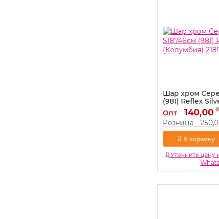
Шар хром Сере
(981) Reflex Sil
218981-1
140,00
Опт
Артикул:
218981-1
Розница
250,
В корзину
Уточнить цену 
What