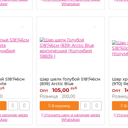
sApp
WhatsApp
й S18"/46см
Шар шелк Голубой S18"/46см
Шар хр
ite
(839) Arctic Blue
(970) R
лумбия)
арктический (Колумбия)
218970-
руб
руб
105,00
1
Опт
Опт
118839-1
Артикул:
00
Розница
200,00
Розниц
Артикул:
118839-1
В корзину
В
и наличие через
Уточнить цену и наличие через
Уточни
sApp
WhatsApp