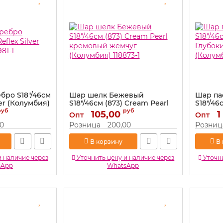
бро S18"/46см
Шар шелк Бежевый
Шар па
ver (Колумбия)
S18"/46см (873) Cream Pearl
S18"/46
кремовый жемчуг
Глубок
руб
руб
105,00
1
Опт
Опт
(Колумбия) 118873-1
(Колум
00
Розница
200,00
Розниц
Артикул:
118873-1
Артикул:
В корзину
В
и наличие через
Уточнить цену и наличие через
Уточни
sApp
WhatsApp