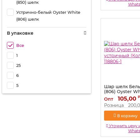
(850) шелк
What
Устрично-белый Oyster White
(806) шелк
В упаковке
Все
1
25
6
5
Шар шелк Белы
(806) Oyster Wh
устричный (Ко
105,00
Опт
118806-1
Розница
200,
Артикул:
118806-1
В корзину
Уточнить цену 
What