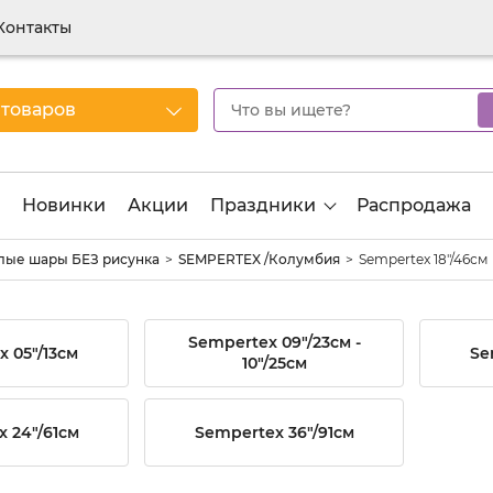
Контакты
 товаров
Новинки
Акции
Праздники
Распродажа
лые шары БЕЗ рисунка
SEMPERTEX /Колумбия
Sempertex 18"/46см
Sempertex 09"/23см -
 05"/13см
Se
10"/25см
 24"/61см
Sempertex 36"/91см