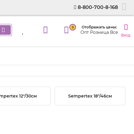
8-800-700-8-168
Отображать цены:
0
Опт
Розница
Все
Вход
mpertex 12"/30см
Sempertex 18"/46см