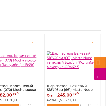
стель Коричневый
Шар пастель Бежевый
см (070) Mocha мокко
S18"/46см (661) Matte Nude
п (Колумбия) 418490
телесный 5шт/уп (Колумбия)
руб
руб
82,00
245,00
Опт
макарунс 419442-5
418490
а
1 030,00
Розница
370,00
Артикул:
419442-5