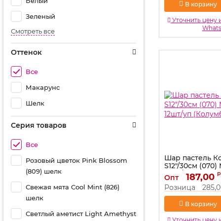
Белый
В корзину
Зеленый
Уточнить цену 
What
Смотреть все
Оттенок
Все
Макарунс
Шелк
Серия товаров
Все
Шар пастель 
Розовый цветок Pink Blossom
S12"/30см (070
(809) шелк
12шт/уп (Колум
р
187,00
Опт
Артикул:
418483
Свежая мята Cool Mint (826)
Розница
285,
шелк
В корзину
Светлый аметист Light Amethyst
Уточнить цену 