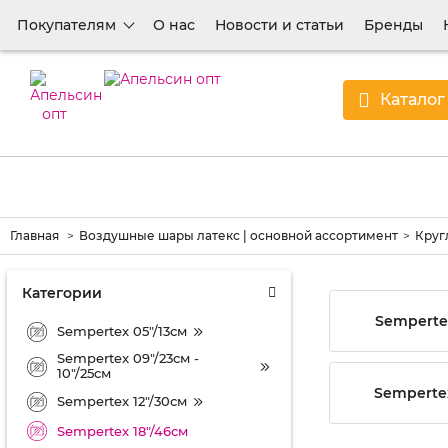
Покупателям
О нас
Новости и статьи
Бренды
Каталог
Главная
Воздушные шары латекс | основной ассортимент
Круг
Категории
Sempertex
Sempertex 05"/13см
Sempertex 09"/23см -
10"/25см
Sempertex
Sempertex 12"/30см
Sempertex 18"/46см