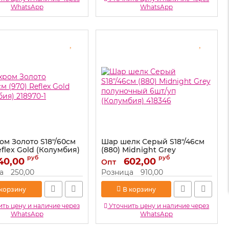
WhatsApp
WhatsApp
ом Золото S18"/60см
Шар шелк Серый S18"/46см
eflex Gold (Колумбия)
(880) Midnight Grey
1
полуночный 6шт/уп
руб
руб
40,00
602,00
Опт
(Колумбия) 418346
218970-1
а
250,00
Розница
910,00
Артикул:
418346
 корзину
В корзину
ть цену и наличие через
Уточнить цену и наличие через
WhatsApp
WhatsApp