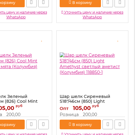
 корзину
В корзину
ть цену и наличие через
Уточнить цену и наличие через
WhatsApp
WhatsApp
лк Зеленый
Шар шелк Сиреневый
см (826) Cool Mint
S18"/46см (850) Light
 мята (Колумбия)
Amethyst светлый аметист
руб
руб
05,00
105,00
Опт
(Колумбия) 118850-1
а
200,00
Розница
200,00
118826-1
Артикул:
118850-1
 корзину
В корзину
ть цену и наличие через
Уточнить цену и наличие через