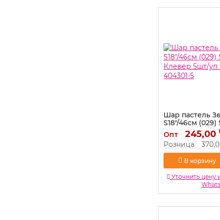
Шар пастель З
S18"/46см (029
Клевер 5шт/уп
245,00
Опт
404301-5
Розница
370,
Артикул:
404301-5
В корзину
Уточнить цену 
What