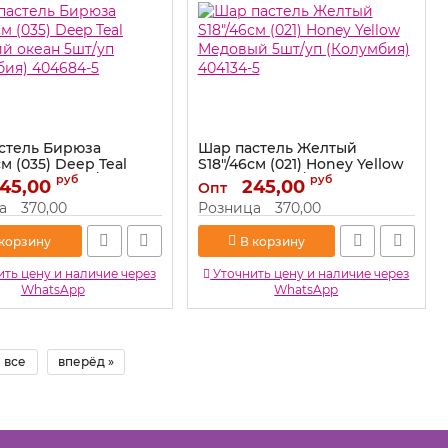
стель Бирюза
Шар пастель Желтый
см (035) Deep Teal
S18"/46см (021) Honey Yellow
ий океан 5шт/уп
Медовый 5шт/уп (Колумбия)
руб
руб
45,00
245,00
Опт
бия) 404684-5
404134-5
а
370,00
Розница
370,00
404684-5
Артикул:
404134-5
 корзину
В корзину
ть цену и наличие через
Уточнить цену и наличие через
WhatsApp
WhatsApp
все
вперёд »