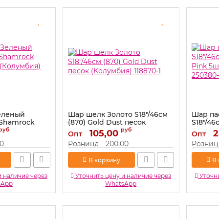
еленый
Шар шелк Золото S18"/46см
Шар па
) Shamrock
(870) Gold Dust песок
S18"/46
 (Колумбия)
(Колумбия) 118870-1
Pink 5ш
руб
руб
105,00
2
Опт
Опт
250380-
Артикул:
118870-1
00
Розница
200,00
Розниц
Артикул:
В корзину
В
и наличие через
Уточнить цену и наличие через
Уточни
sApp
WhatsApp