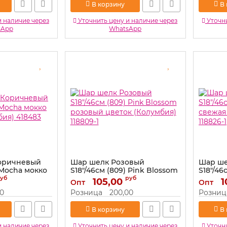
В корзину
В
и наличие через
Уточнить цену и наличие через
Уточни
sApp
WhatsApp
Коричневый
Шар шелк Розовый
Шар ше
) Mocha мокко
S18"/46см (809) Pink Blossom
S18"/46
бия) 418483
розовый цветок (Колумбия)
свежая
уб
руб
105,00
1
Опт
Опт
118809-1
118826-1
00
Розница
200,00
Розниц
Артикул:
118809-1
Артикул:
В корзину
В
и наличие через
Уточнить цену и наличие через
Уточни