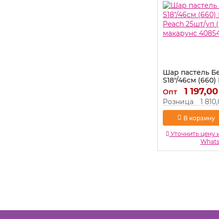
Шар пастель 
S18"/46см (660)
Peach 25шт/уп 
1 197,00
Опт
макарунс 4085
Розница
1 810
Артикул:
408545
В корзину
Уточнить цену 
What