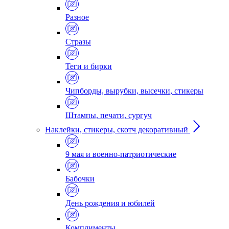
Разное
Стразы
Теги и бирки
Чипборды, вырубки, высечки, стикеры
Штампы, печати, сургуч
Наклейки, стикеры, скотч декоративный
9 мая и военно-патриотические
Бабочки
День рождения и юбилей
Комплименты