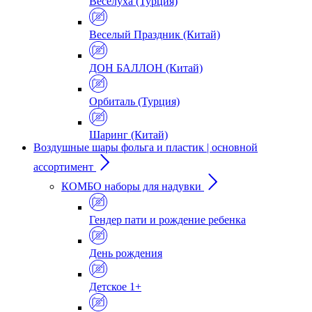
Веселуха (Турция)
Веселый Праздник (Китай)
ДОН БАЛЛОН (Китай)
Орбиталь (Турция)
Шаринг (Китай)
Воздушные шары фольга и пластик | основной
ассортимент
КОМБО наборы для надувки
Гендер пати и рождение ребенка
День рождения
Детское 1+