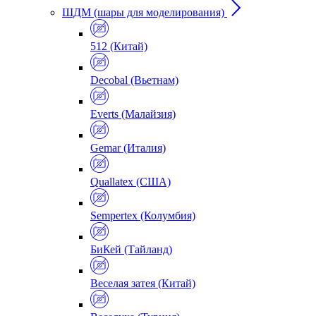
ШДМ (шары для моделирования)
512 (Китай)
Decobal (Вьетнам)
Everts (Малайзия)
Gemar (Италия)
Quallatex (США)
Sempertex (Колумбия)
БиКей (Тайланд)
Веселая затея (Китай)