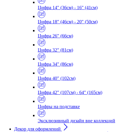
Цифра 14" (36см) - 16" (41см)
Цифра 18" (46см) - 20" (50см)
Цифра 26" (66см)
Цифра 32" (81см)
Цифра 34" (86см)
Цифра 40" (102см)
Цифра 42" (107см) - 64" (165см)
Цифры на подставке
Эксклюзивный дизайн вне коллекций
Декор для оформлений