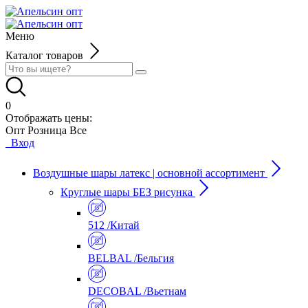
Меню
Каталог товаров
0
Отображать цены:
Опт
Розница
Все
Вход
Воздушные шары латекс | основной ассортимент
Круглые шары БЕЗ рисунка
512 /Китай
BELBAL /Бельгия
DECOBAL /Вьетнам