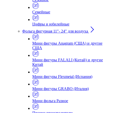
Семейные
Цифры и юбилейные
Фольга фигурная 11"- 24" для воздуха
Мини фигуры Anagram (США) и другие
США
Мини фигуры FALALI (Китай) и другие
Китай
Мини фигуры Flexmetal (Испания)
Мини фигуры GRABO (Италия)
Мини фольга Разное
Прочие производители