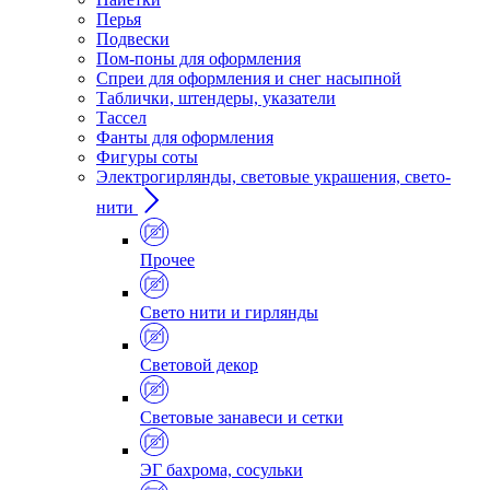
Перья
Подвески
Пом-поны для оформления
Спреи для оформления и снег насыпной
Таблички, штендеры, указатели
Тассел
Фанты для оформления
Фигуры соты
Электрогирлянды, световые украшения, свето-
нити
Прочее
Свето нити и гирлянды
Световой декор
Световые занавеси и сетки
ЭГ бахрома, сосульки