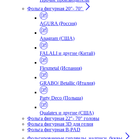
Фольга фигурная 20"- 70"
AGURA (Россия)
Anagram (США)
FALALI и другие (Китай)
Flexmetal (Испания)
GRABO/ Betallic (Италия)
Party Deco (Польша)
Qualatex и другие (США)
Фольга фигурная 22"- 70" головы
Фольга фигурная 3D для гелия
Фольга фигурная B-PAD
Фольгированные гирлянды, надписи, буквы