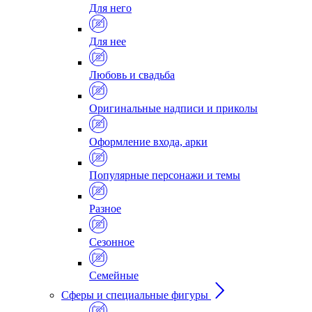
Для него
Для нее
Любовь и свадьба
Оригинальные надписи и приколы
Оформление входа, арки
Популярные персонажи и темы
Разное
Сезонное
Семейные
Сферы и специальные фигуры