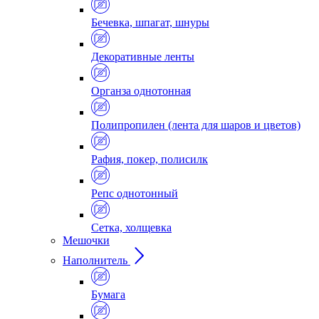
Бечевка, шпагат, шнуры
Декоративные ленты
Органза однотонная
Полипропилен (лента для шаров и цветов)
Рафия, покер, полисилк
Репс однотонный
Сетка, холщевка
Мешочки
Наполнитель
Бумага