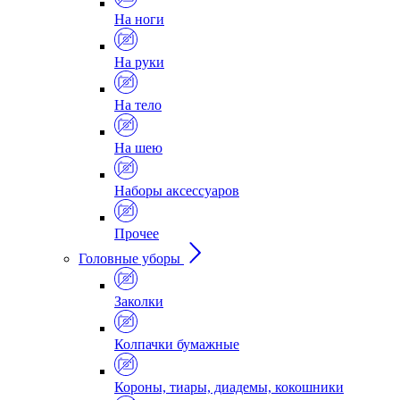
На ноги
На руки
На тело
На шею
Наборы аксессуаров
Прочее
Головные уборы
Заколки
Колпачки бумажные
Короны, тиары, диадемы, кокошники