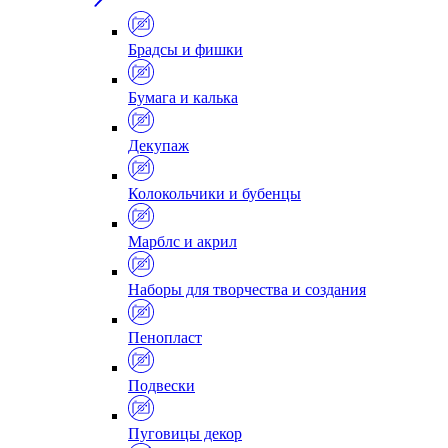
Брадсы и фишки
Бумага и калька
Декупаж
Колокольчики и бубенцы
Марблс и акрил
Наборы для творчества и создания
Пенопласт
Подвески
Пуговицы декор