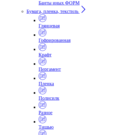
Банты иных ФОРМ
Бумага, пленка, текстиль
Глянцевая
Гофрированная
Крафт
Пергамент
Пленка
Полисилк
Разное
Тишью