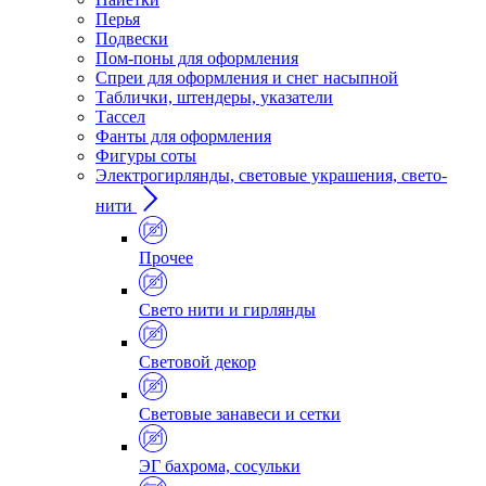
Перья
Подвески
Пом-поны для оформления
Спреи для оформления и снег насыпной
Таблички, штендеры, указатели
Тассел
Фанты для оформления
Фигуры соты
Электрогирлянды, световые украшения, свето-
нити
Прочее
Свето нити и гирлянды
Световой декор
Световые занавеси и сетки
ЭГ бахрома, сосульки