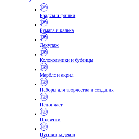
Брадсы и фишки
Бумага и калька
Декупаж
Колокольчики и бубенцы
Марблс и акрил
Наборы для творчества и создания
Пенопласт
Подвески
Пуговицы декор