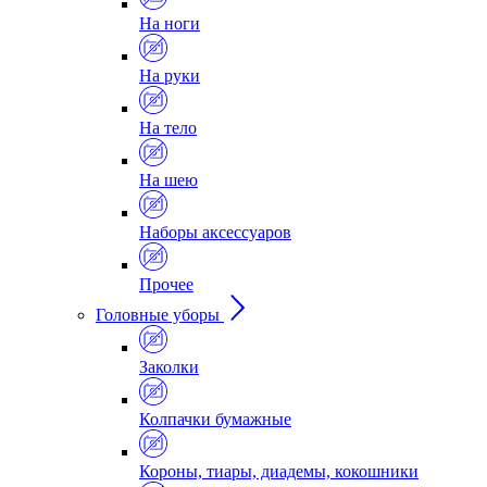
На ноги
На руки
На тело
На шею
Наборы аксессуаров
Прочее
Головные уборы
Заколки
Колпачки бумажные
Короны, тиары, диадемы, кокошники