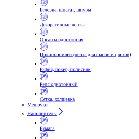
Бечевка, шпагат, шнуры
Декоративные ленты
Органза однотонная
Полипропилен (лента для шаров и цветов)
Рафия, покер, полисилк
Репс однотонный
Сетка, холщевка
Мешочки
Наполнитель
Бумага