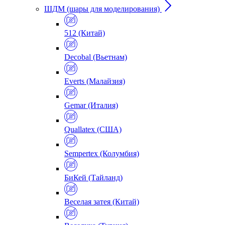
ШДМ (шары для моделирования)
512 (Китай)
Decobal (Вьетнам)
Everts (Малайзия)
Gemar (Италия)
Quallatex (США)
Sempertex (Колумбия)
БиКей (Тайланд)
Веселая затея (Китай)