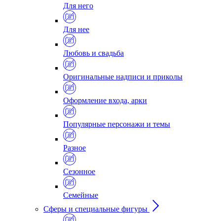
Для него
Для нее
Любовь и свадьба
Оригинальные надписи и приколы
Оформление входа, арки
Популярные персонажи и темы
Разное
Сезонное
Семейные
Сферы и специальные фигуры