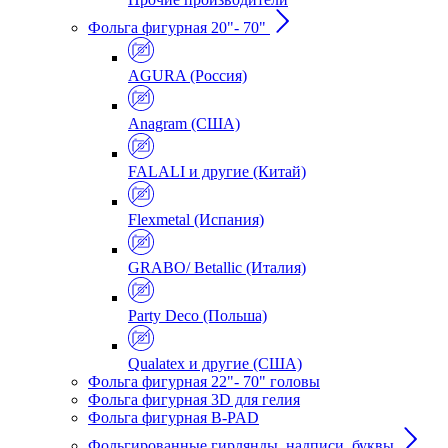
Фольга фигурная 20"- 70"
AGURA (Россия)
Anagram (США)
FALALI и другие (Китай)
Flexmetal (Испания)
GRABO/ Betallic (Италия)
Party Deco (Польша)
Qualatex и другие (США)
Фольга фигурная 22"- 70" головы
Фольга фигурная 3D для гелия
Фольга фигурная B-PAD
Фольгированные гирлянды, надписи, буквы