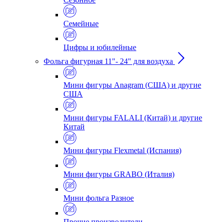
Семейные
Цифры и юбилейные
Фольга фигурная 11"- 24" для воздуха
Мини фигуры Anagram (США) и другие
США
Мини фигуры FALALI (Китай) и другие
Китай
Мини фигуры Flexmetal (Испания)
Мини фигуры GRABO (Италия)
Мини фольга Разное
Прочие производители