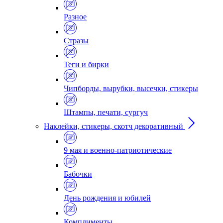
Разное
Стразы
Теги и бирки
Чипборды, вырубки, высечки, стикеры
Штампы, печати, сургуч
Наклейки, стикеры, скотч декоративный
9 мая и военно-патриотические
Бабочки
День рождения и юбилей
Комплименты