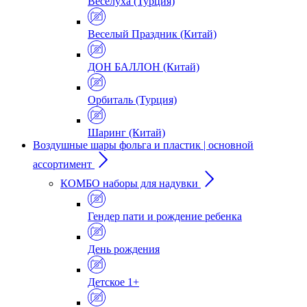
Веселуха (Турция)
Веселый Праздник (Китай)
ДОН БАЛЛОН (Китай)
Орбиталь (Турция)
Шаринг (Китай)
Воздушные шары фольга и пластик | основной
ассортимент
КОМБО наборы для надувки
Гендер пати и рождение ребенка
День рождения
Детское 1+