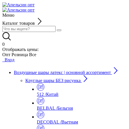
Меню
Каталог товаров
0
Отображать цены:
Опт
Розница
Все
Вход
Воздушные шары латекс | основной ассортимент
Круглые шары БЕЗ рисунка
512 /Китай
BELBAL /Бельгия
DECOBAL /Вьетнам