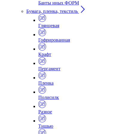
Банты иных ФОРМ
Бумага, пленка, текстиль
Глянцевая
Гофрированная
Крафт
Пергамент
Пленка
Полисилк
Разное
Тишью