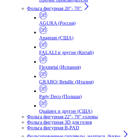
Фольга фигурная 20"- 70"
AGURA (Россия)
Anagram (США)
FALALI и другие (Китай)
Flexmetal (Испания)
GRABO/ Betallic (Италия)
Party Deco (Польша)
Qualatex и другие (США)
Фольга фигурная 22"- 70" головы
Фольга фигурная 3D для гелия
Фольга фигурная B-PAD
Фольгированные гирлянды, надписи, буквы