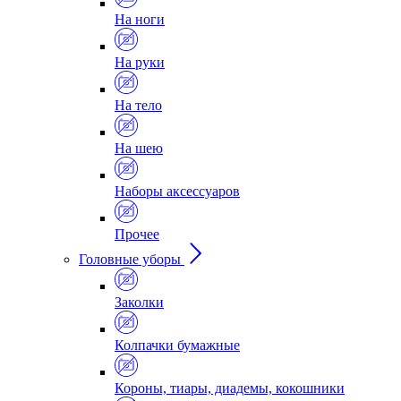
На ноги
На руки
На тело
На шею
Наборы аксессуаров
Прочее
Головные уборы
Заколки
Колпачки бумажные
Короны, тиары, диадемы, кокошники