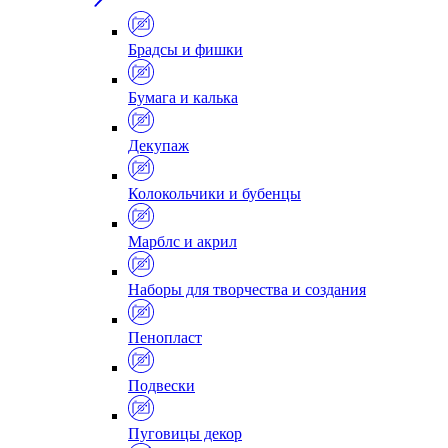
Брадсы и фишки
Бумага и калька
Декупаж
Колокольчики и бубенцы
Марблс и акрил
Наборы для творчества и создания
Пенопласт
Подвески
Пуговицы декор