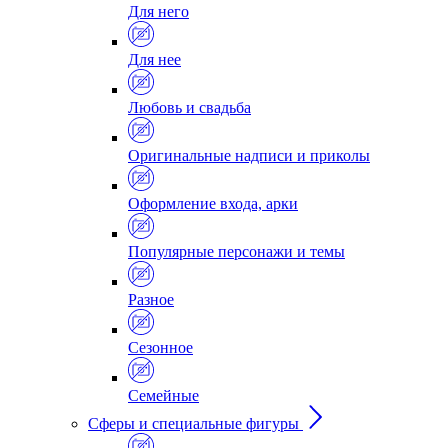
Для него
Для нее
Любовь и свадьба
Оригинальные надписи и приколы
Оформление входа, арки
Популярные персонажи и темы
Разное
Сезонное
Семейные
Сферы и специальные фигуры