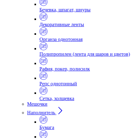
Бечевка, шпагат, шнуры
Декоративные ленты
Органза однотонная
Полипропилен (лента для шаров и цветов)
Рафия, покер, полисилк
Репс однотонный
Сетка, холщевка
Мешочки
Наполнитель
Бумага