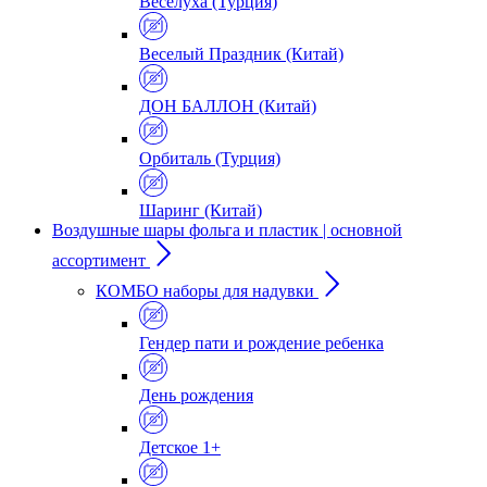
Веселуха (Турция)
Веселый Праздник (Китай)
ДОН БАЛЛОН (Китай)
Орбиталь (Турция)
Шаринг (Китай)
Воздушные шары фольга и пластик | основной
ассортимент
КОМБО наборы для надувки
Гендер пати и рождение ребенка
День рождения
Детское 1+