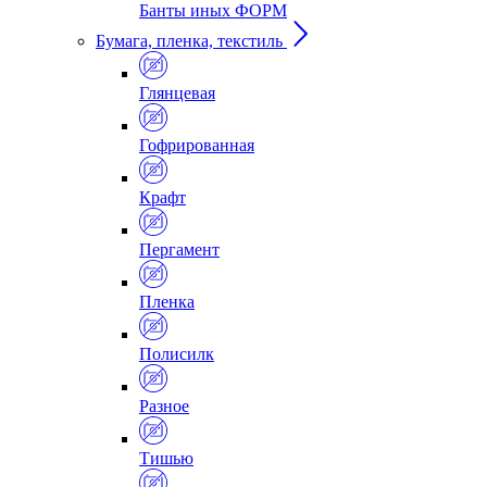
Банты иных ФОРМ
Бумага, пленка, текстиль
Глянцевая
Гофрированная
Крафт
Пергамент
Пленка
Полисилк
Разное
Тишью