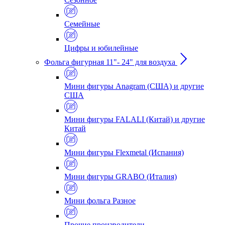
Семейные
Цифры и юбилейные
Фольга фигурная 11"- 24" для воздуха
Мини фигуры Anagram (США) и другие
США
Мини фигуры FALALI (Китай) и другие
Китай
Мини фигуры Flexmetal (Испания)
Мини фигуры GRABO (Италия)
Мини фольга Разное
Прочие производители