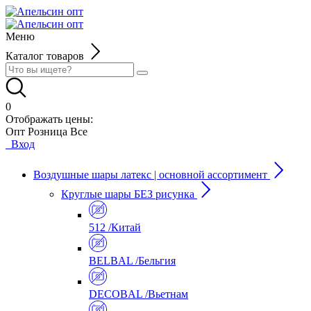
Меню
Каталог товаров
0
Отображать цены:
Опт
Розница
Все
Вход
Воздушные шары латекс | основной ассортимент
Круглые шары БЕЗ рисунка
512 /Китай
BELBAL /Бельгия
DECOBAL /Вьетнам