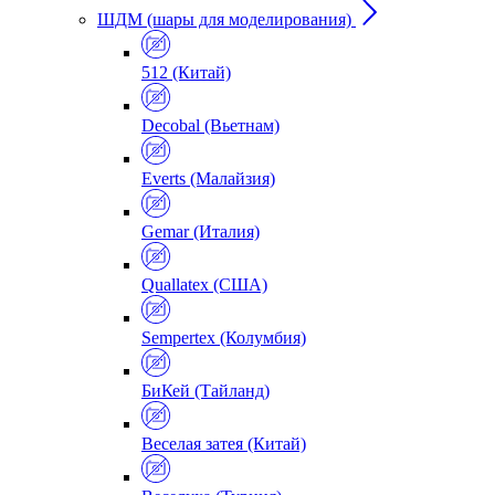
ШДМ (шары для моделирования)
512 (Китай)
Decobal (Вьетнам)
Everts (Малайзия)
Gemar (Италия)
Quallatex (США)
Sempertex (Колумбия)
БиКей (Тайланд)
Веселая затея (Китай)