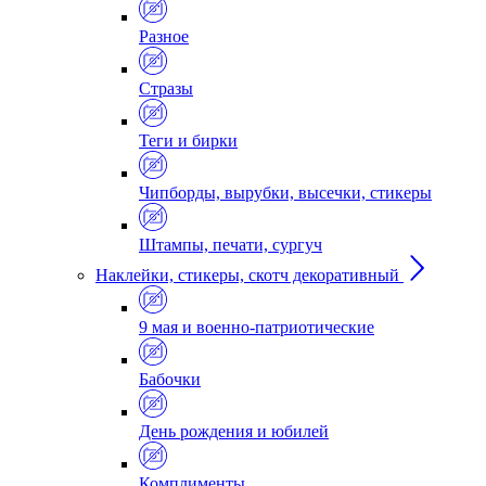
Разное
Стразы
Теги и бирки
Чипборды, вырубки, высечки, стикеры
Штампы, печати, сургуч
Наклейки, стикеры, скотч декоративный
9 мая и военно-патриотические
Бабочки
День рождения и юбилей
Комплименты