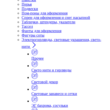
Перья
Подвески
Пом-поны для оформления
Спреи для оформления и снег насыпной
Таблички, штендеры, указатели
Тассел
Фанты для оформления
Фигуры соты
Электрогирлянды, световые украшения, свето-
нити
Прочее
Свето нити и гирлянды
Световой декор
Световые занавеси и сетки
ЭГ бахрома, сосульки