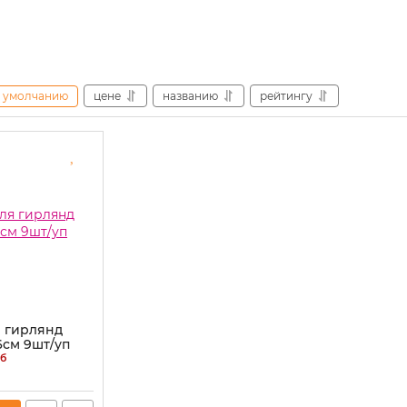
умолчанию
цене
названию
рейтингу
 гирлянд
6см 9шт/уп
б