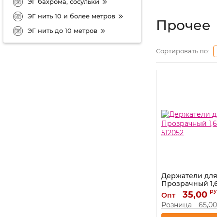
ЭГ бахрома, сосульки
ЭГ нить 10 и более метров
Прочее
ЭГ нить до 10 метров
Сортировать по:
Держатели для
Прозрачный 1,
512052
ру
35,00
Опт
Артикул:
512052
Розница
65,00