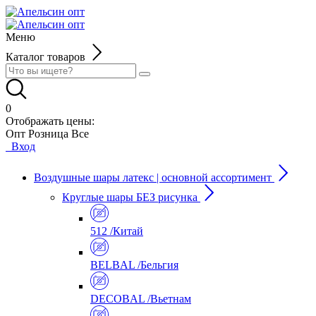
Меню
Каталог товаров
0
Отображать цены:
Опт
Розница
Все
Вход
Воздушные шары латекс | основной ассортимент
Круглые шары БЕЗ рисунка
512 /Китай
BELBAL /Бельгия
DECOBAL /Вьетнам