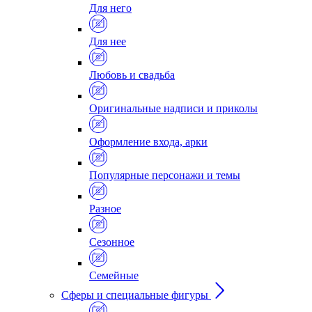
Для него
Для нее
Любовь и свадьба
Оригинальные надписи и приколы
Оформление входа, арки
Популярные персонажи и темы
Разное
Сезонное
Семейные
Сферы и специальные фигуры