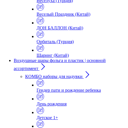
Веселуха (Турция)
Веселый Праздник (Китай)
ДОН БАЛЛОН (Китай)
Орбиталь (Турция)
Шаринг (Китай)
Воздушные шары фольга и пластик | основной
ассортимент
КОМБО наборы для надувки
Гендер пати и рождение ребенка
День рождения
Детское 1+