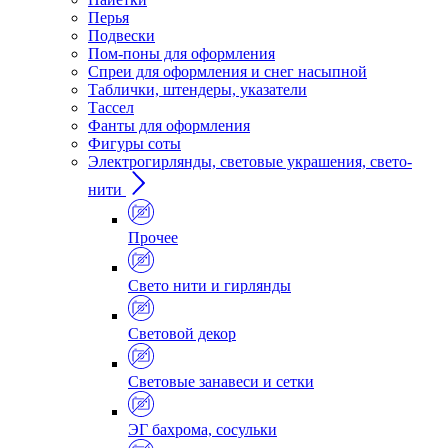
Перья
Подвески
Пом-поны для оформления
Спреи для оформления и снег насыпной
Таблички, штендеры, указатели
Тассел
Фанты для оформления
Фигуры соты
Электрогирлянды, световые украшения, свето-
нити
Прочее
Свето нити и гирлянды
Световой декор
Световые занавеси и сетки
ЭГ бахрома, сосульки