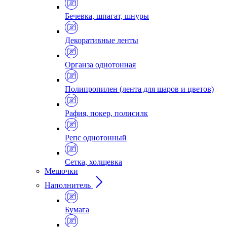
Бечевка, шпагат, шнуры
Декоративные ленты
Органза однотонная
Полипропилен (лента для шаров и цветов)
Рафия, покер, полисилк
Репс однотонный
Сетка, холщевка
Мешочки
Наполнитель
Бумага