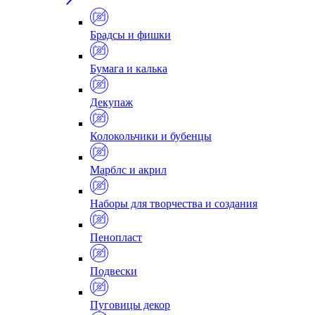
Брадсы и фишки
Бумага и калька
Декупаж
Колокольчики и бубенцы
Марблс и акрил
Наборы для творчества и создания
Пенопласт
Подвески
Пуговицы декор