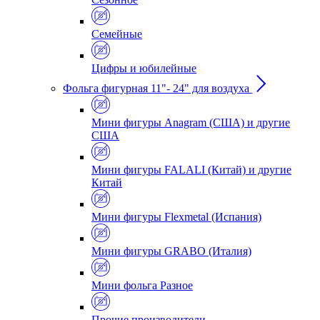
Семейные
Цифры и юбилейные
Фольга фигурная 11"- 24" для воздуха
Мини фигуры Anagram (США) и другие
США
Мини фигуры FALALI (Китай) и другие
Китай
Мини фигуры Flexmetal (Испания)
Мини фигуры GRABO (Италия)
Мини фольга Разное
Прочие производители