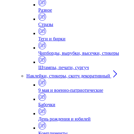
Разное
Стразы
Теги и бирки
Чипборды, вырубки, высечки, стикеры
Штампы, печати, сургуч
Наклейки, стикеры, скотч декоративный
9 мая и военно-патриотические
Бабочки
День рождения и юбилей
Комплименты