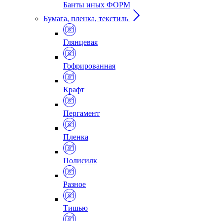
Банты иных ФОРМ
Бумага, пленка, текстиль
Глянцевая
Гофрированная
Крафт
Пергамент
Пленка
Полисилк
Разное
Тишью