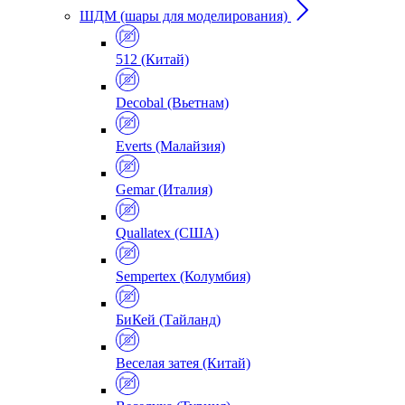
ШДМ (шары для моделирования)
512 (Китай)
Decobal (Вьетнам)
Everts (Малайзия)
Gemar (Италия)
Quallatex (США)
Sempertex (Колумбия)
БиКей (Тайланд)
Веселая затея (Китай)