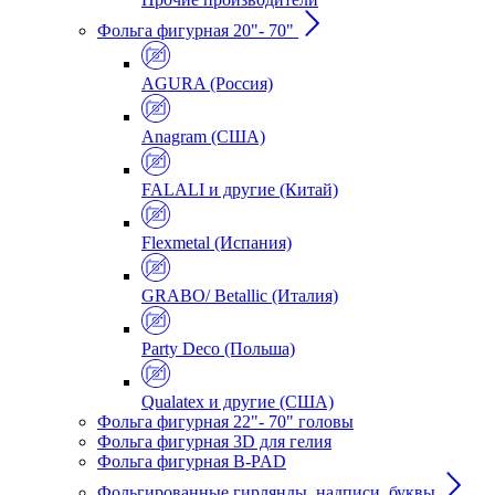
Фольга фигурная 20"- 70"
AGURA (Россия)
Anagram (США)
FALALI и другие (Китай)
Flexmetal (Испания)
GRABO/ Betallic (Италия)
Party Deco (Польша)
Qualatex и другие (США)
Фольга фигурная 22"- 70" головы
Фольга фигурная 3D для гелия
Фольга фигурная B-PAD
Фольгированные гирлянды, надписи, буквы