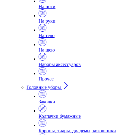
На ноги
На руки
На тело
На шею
Наборы аксессуаров
Прочее
Головные уборы
Заколки
Колпачки бумажные
Короны, тиары, диадемы, кокошники