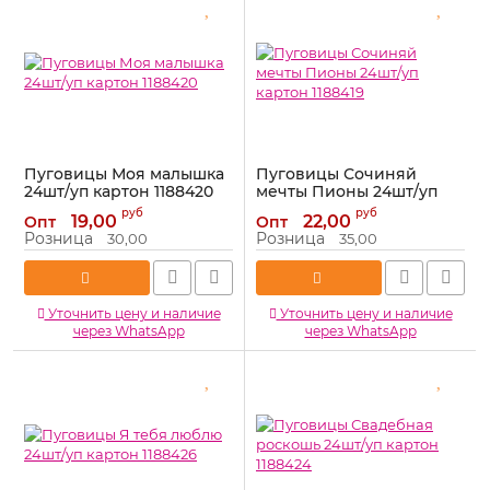
Пуговицы Моя малышка
Пуговицы Сочиняй
24шт/уп картон 1188420
мечты Пионы 24шт/уп
картон 1188419
Артикул:
1188420
руб
руб
19,00
22,00
Опт
Опт
Артикул:
1188419
Розница
Розница
30,00
35,00
Уточнить цену и наличие
Уточнить цену и наличие
через WhatsApp
через WhatsApp