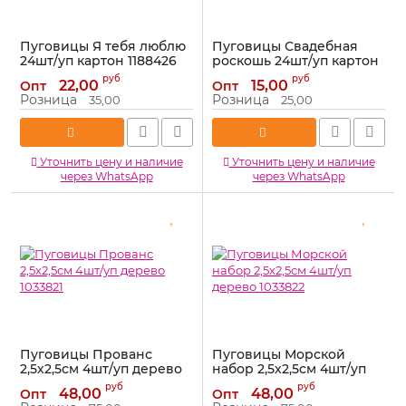
Пуговицы Я тебя люблю
Пуговицы Свадебная
24шт/уп картон 1188426
роскошь 24шт/уп картон
1188424
Артикул:
1188426
руб
руб
22,00
15,00
Опт
Опт
Артикул:
1188424
Розница
Розница
35,00
25,00
Уточнить цену и наличие
Уточнить цену и наличие
через WhatsApp
через WhatsApp
Пуговицы Прованс
Пуговицы Морской
2,5х2,5см 4шт/уп дерево
набор 2,5х2,5см 4шт/уп
1033821
дерево 1033822
руб
руб
48,00
48,00
Опт
Опт
Артикул:
1033821
Артикул:
1033822