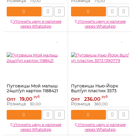
Розница
Розница
75,00
75,00
Уточнить цену и наличие
Уточнить цену и наличие
через WhatsApp
через WhatsApp
Пуговицы Мой малыш
Пуговицы Нью-Йорк
24шт/уп картон 1188421
8шт/уп пластик 3573
1390779
Артикул:
1188421
руб
руб
19,00
236,00
Опт
Опт
Артикул:
1390779
Розница
Розница
30,00
360,00
Уточнить цену и наличие
Уточнить цену и наличие
через WhatsApp
через WhatsApp