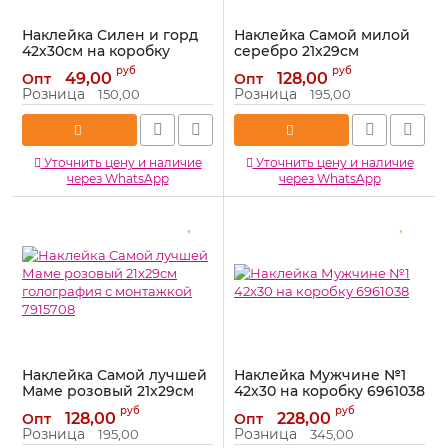
Наклейка Силен и горд
Наклейка Самой милой
42х30см на коробку
серебро 21х29см
190337
голография с монтажкой
руб
руб
49,00
128,00
Опт
Опт
7915710
Артикул:
190337
Розница
Розница
150,00
195,00
Артикул:
7915710
Уточнить цену и наличие
Уточнить цену и наличие
через WhatsApp
через WhatsApp
Наклейка Самой лучшей
Наклейка Мужчине №1
Маме розовый 21х29см
42х30 на коробку 6961038
голография с монтажкой
Артикул:
6961038
руб
руб
128,00
228,00
Опт
Опт
7915708
Розница
Розница
195,00
345,00
Артикул:
7915708