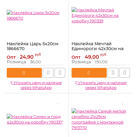
Наклейка Царь 5х20см
Наклейка Мечтай
1866670
Единороги 42х30см на
коробку 190339
Артикул:
1866670
руб
руб
24,90
49,00
Опт
Опт
Артикул:
190339
Розница
Розница
36,00
150,00
Уточнить цену и наличие
Уточнить цену и наличие
через WhatsApp
через WhatsApp