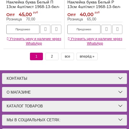
Наклейка буква Белый П
Наклейка буква Белый Р
13см 4шт/лист 1968-13-бел-
13см 4шт/лист 1968-13-бел-
П
Р
руб
руб
45,00
40,00
Опт
Опт
1968-13-бел-П
1968-13-бел-Р
Артикул:
Артикул:
Розница
Розница
70,00
65,00
Предзаказ
Предзаказ
Уточнить цену и наличие через
Уточнить цену и наличие через
WhatsApp
WhatsApp
1
2
все
вперёд »
КОНТАКТЫ
О МАГАЗИНЕ
КАТАЛОГ ТОВАРОВ
МЫ В СОЦИАЛЬНЫХ СЕТЯХ: