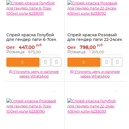
Спрей краска Голубой
Спрей краска Розовый
для гендер пати 6-7сек
для гендер пати 22-24сек
100мл холи 6233091
450мл холи 6233092
руб
руб
447,00
798,00
Опт
Опт
Артикул:
6233091
Артикул:
6233092
Розница
Розница
675,00
1 205,00
Уточнить цену и наличие
Уточнить цену и наличие
через WhatsApp
через WhatsApp