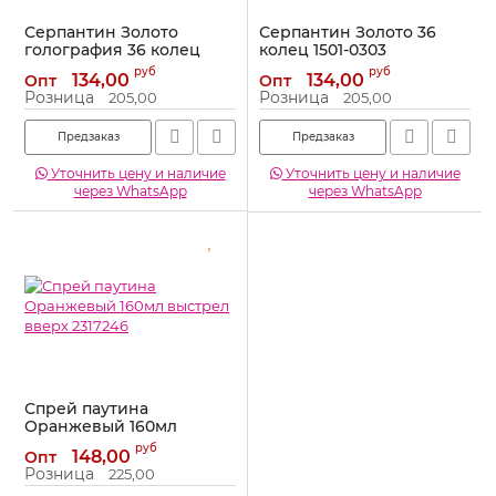
Серпантин Золото
Серпантин Золото 36
голография 36 колец
колец 1501-0303
1501-0282
Артикул:
1501-0303
руб
руб
134,00
134,00
Опт
Опт
Артикул:
1501-0282
Розница
Розница
205,00
205,00
Предзаказ
Предзаказ
Уточнить цену и наличие
Уточнить цену и наличие
через WhatsApp
через WhatsApp
Спрей паутина
Оранжевый 160мл
выстрел вверх 2317246
руб
148,00
Опт
Артикул:
2317246
Розница
225,00