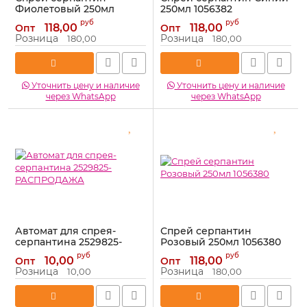
Фиолетовый 250мл
250мл 1056382
1056378
Артикул:
1056382
руб
руб
118,00
118,00
Опт
Опт
Артикул:
1056378
Розница
Розница
180,00
180,00
Уточнить цену и наличие
Уточнить цену и наличие
через WhatsApp
через WhatsApp
Автомат для спрея-
Спрей серпантин
серпантина 2529825-
Розовый 250мл 1056380
РАСПРОДАЖА
Артикул:
1056380
руб
руб
10,00
118,00
Опт
Опт
Артикул:
2529825-
Розница
Розница
10,00
180,00
РАСПРОДАЖА