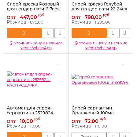
Спрей краска Розовый
Спрей краска Голубой
для гендер пати 6-7сек
для гендер пати 22-24ек
100мл холи 6233090
450мл холи 6233093
руб
руб
447,00
798,00
Опт
Опт
Артикул:
6233090
Артикул:
6233093
Розница
Розница
675,00
1 205,00
Уточнить цену и наличие
Уточнить цену и наличие
через WhatsApp
через WhatsApp
Автомат для спрея-
Спрей серпантин
серпантина 2529824-
Оранжевый 100мл
РАСПРОДАЖА
3488594
руб
руб
10,00
72,00
Опт
Опт
Артикул:
2529824-
Артикул:
3488594
Розница
Розница
10,00
110,00
РАСПРОДАЖА
Предзаказ