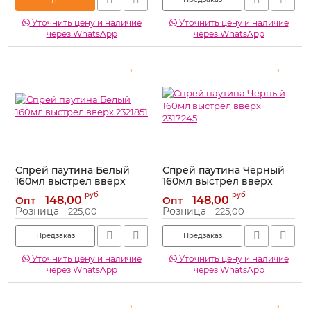
Уточнить цену и наличие
Уточнить цену и наличие
через WhatsApp
через WhatsApp
Спрей паутина Белый
Спрей паутина Черный
160мл выстрел вверх
160мл выстрел вверх
2321851
2317245
руб
руб
148,00
148,00
Опт
Опт
Артикул:
2321851
Артикул:
2317245
Розница
Розница
225,00
225,00
Предзаказ
Предзаказ
Уточнить цену и наличие
Уточнить цену и наличие
через WhatsApp
через WhatsApp