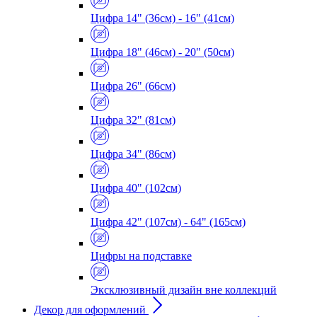
Цифра 14" (36см) - 16" (41см)
Цифра 18" (46см) - 20" (50см)
Цифра 26" (66см)
Цифра 32" (81см)
Цифра 34" (86см)
Цифра 40" (102см)
Цифра 42" (107см) - 64" (165см)
Цифры на подставке
Эксклюзивный дизайн вне коллекций
Декор для оформлений