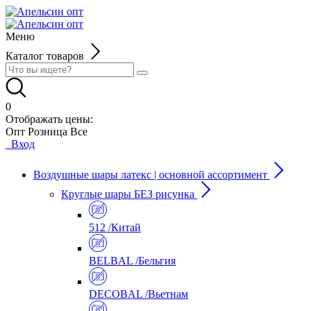
Меню
Каталог товаров
0
Отображать цены:
Опт
Розница
Все
Вход
Воздушные шары латекс | основной ассортимент
Круглые шары БЕЗ рисунка
512 /Китай
BELBAL /Бельгия
DECOBAL /Вьетнам