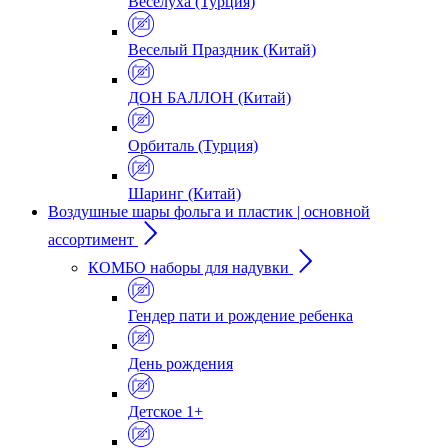
Веселуха (Турция)
Веселый Праздник (Китай)
ДОН БАЛЛОН (Китай)
Орбиталь (Турция)
Шаринг (Китай)
Воздушные шары фольга и пластик | основной
ассортимент
КОМБО наборы для надувки
Гендер пати и рождение ребенка
День рождения
Детское 1+