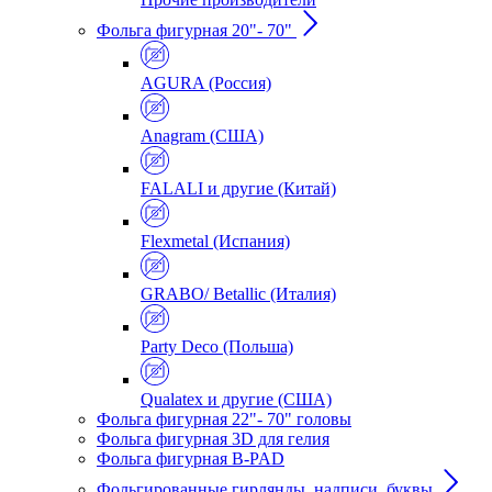
Фольга фигурная 20"- 70"
AGURA (Россия)
Anagram (США)
FALALI и другие (Китай)
Flexmetal (Испания)
GRABO/ Betallic (Италия)
Party Deco (Польша)
Qualatex и другие (США)
Фольга фигурная 22"- 70" головы
Фольга фигурная 3D для гелия
Фольга фигурная B-PAD
Фольгированные гирлянды, надписи, буквы