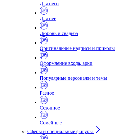
Для него
Для нее
Любовь и свадьба
Оригинальные надписи и приколы
Оформление входа, арки
Популярные персонажи и темы
Разное
Сезонное
Семейные
Сферы и специальные фигуры