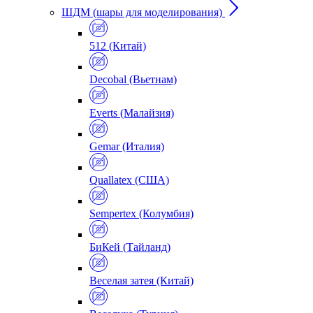
ШДМ (шары для моделирования)
512 (Китай)
Decobal (Вьетнам)
Everts (Малайзия)
Gemar (Италия)
Quallatex (США)
Sempertex (Колумбия)
БиКей (Тайланд)
Веселая затея (Китай)