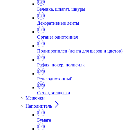
Бечевка, шпагат, шнуры
Декоративные ленты
Органза однотонная
Полипропилен (лента для шаров и цветов)
Рафия, покер, полисилк
Репс однотонный
Сетка, холщевка
Мешочки
Наполнитель
Бумага