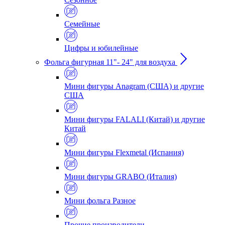
Семейные
Цифры и юбилейные
Фольга фигурная 11"- 24" для воздуха
Мини фигуры Anagram (США) и другие
США
Мини фигуры FALALI (Китай) и другие
Китай
Мини фигуры Flexmetal (Испания)
Мини фигуры GRABO (Италия)
Мини фольга Разное
Прочие производители