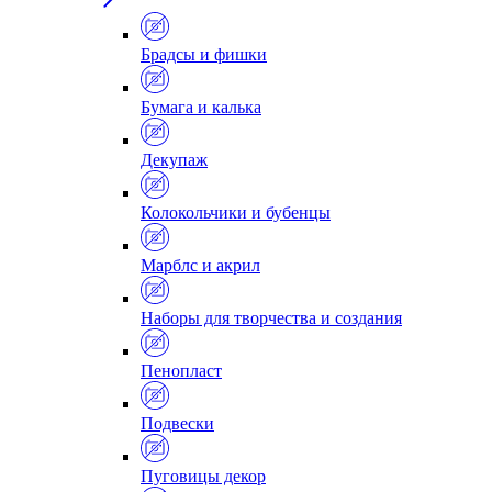
Брадсы и фишки
Бумага и калька
Декупаж
Колокольчики и бубенцы
Марблс и акрил
Наборы для творчества и создания
Пенопласт
Подвески
Пуговицы декор