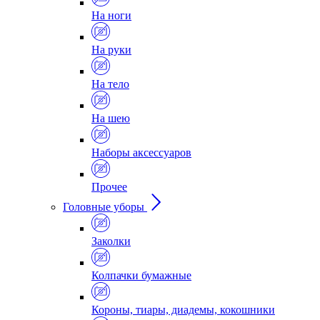
На ноги
На руки
На тело
На шею
Наборы аксессуаров
Прочее
Головные уборы
Заколки
Колпачки бумажные
Короны, тиары, диадемы, кокошники