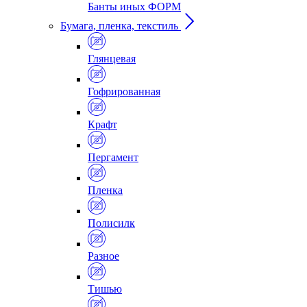
Банты иных ФОРМ
Бумага, пленка, текстиль
Глянцевая
Гофрированная
Крафт
Пергамент
Пленка
Полисилк
Разное
Тишью