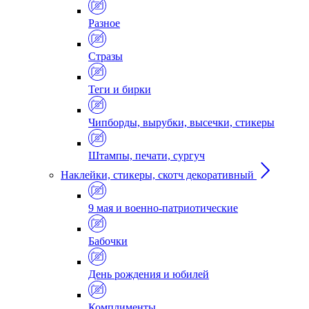
Разное
Стразы
Теги и бирки
Чипборды, вырубки, высечки, стикеры
Штампы, печати, сургуч
Наклейки, стикеры, скотч декоративный
9 мая и военно-патриотические
Бабочки
День рождения и юбилей
Комплименты