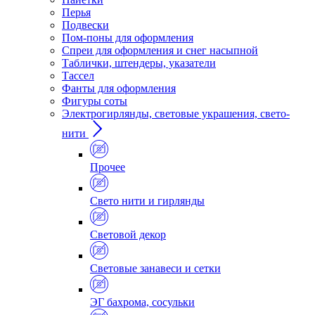
Перья
Подвески
Пом-поны для оформления
Спреи для оформления и снег насыпной
Таблички, штендеры, указатели
Тассел
Фанты для оформления
Фигуры соты
Электрогирлянды, световые украшения, свето-
нити
Прочее
Свето нити и гирлянды
Световой декор
Световые занавеси и сетки
ЭГ бахрома, сосульки