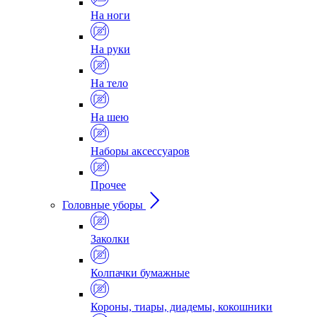
На ноги
На руки
На тело
На шею
Наборы аксессуаров
Прочее
Головные уборы
Заколки
Колпачки бумажные
Короны, тиары, диадемы, кокошники