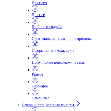
Для него
Для нее
Любовь и свадьба
Оригинальные надписи и приколы
Оформление входа, арки
Популярные персонажи и темы
Разное
Сезонное
Семейные
Сферы и специальные фигуры