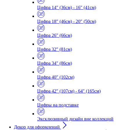
Цифра 14" (36см) - 16" (41см)
Цифра 18" (46см) - 20" (50см)
Цифра 26" (66см)
Цифра 32" (81см)
Цифра 34" (86см)
Цифра 40" (102см)
Цифра 42" (107см) - 64" (165см)
Цифры на подставке
Эксклюзивный дизайн вне коллекций
Декор для оформлений