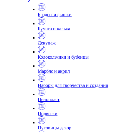
Брадсы и фишки
Бумага и калька
Декупаж
Колокольчики и бубенцы
Марблс и акрил
Наборы для творчества и создания
Пенопласт
Подвески
Пуговицы декор