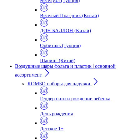
Веселуха (Турция)
Веселый Праздник (Китай)
ДОН БАЛЛОН (Китай)
Орбиталь (Турция)
Шаринг (Китай)
Воздушные шары фольга и пластик | основной
ассортимент
КОМБО наборы для надувки
Гендер пати и рождение ребенка
День рождения
Детское 1+