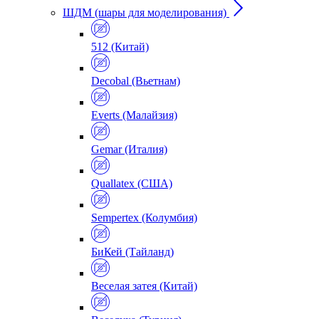
ШДМ (шары для моделирования)
512 (Китай)
Decobal (Вьетнам)
Everts (Малайзия)
Gemar (Италия)
Quallatex (США)
Sempertex (Колумбия)
БиКей (Тайланд)
Веселая затея (Китай)