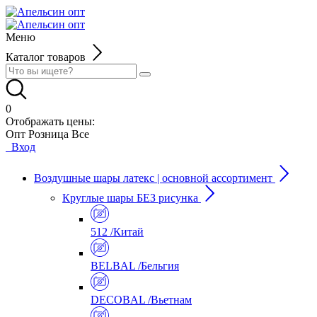
Меню
Каталог товаров
0
Отображать цены:
Опт
Розница
Все
Вход
Воздушные шары латекс | основной ассортимент
Круглые шары БЕЗ рисунка
512 /Китай
BELBAL /Бельгия
DECOBAL /Вьетнам