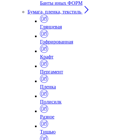
Банты иных ФОРМ
Бумага, пленка, текстиль
Глянцевая
Гофрированная
Крафт
Пергамент
Пленка
Полисилк
Разное
Тишью