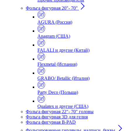
Фольга фигурная 20"- 70"
AGURA (Россия)
Anagram (США)
FALALI и другие (Китай)
Flexmetal (Испания)
GRABO/ Betallic (Италия)
Party Deco (Польша)
Qualatex и другие (США)
Фольга фигурная 22"- 70" головы
Фольга фигурная 3D для гелия
Фольга фигурная B-PAD
Фольгированные гирлянды, надписи, буквы