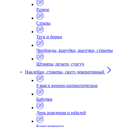
Разное
Стразы
Теги и бирки
Чипборды, вырубки, высечки, стикеры
Штампы, печати, сургуч
Наклейки, стикеры, скотч декоративный
9 мая и военно-патриотические
Бабочки
День рождения и юбилей
Комплименты