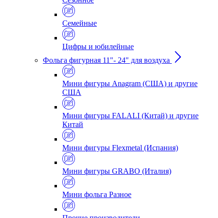
Семейные
Цифры и юбилейные
Фольга фигурная 11"- 24" для воздуха
Мини фигуры Anagram (США) и другие
США
Мини фигуры FALALI (Китай) и другие
Китай
Мини фигуры Flexmetal (Испания)
Мини фигуры GRABO (Италия)
Мини фольга Разное
Прочие производители