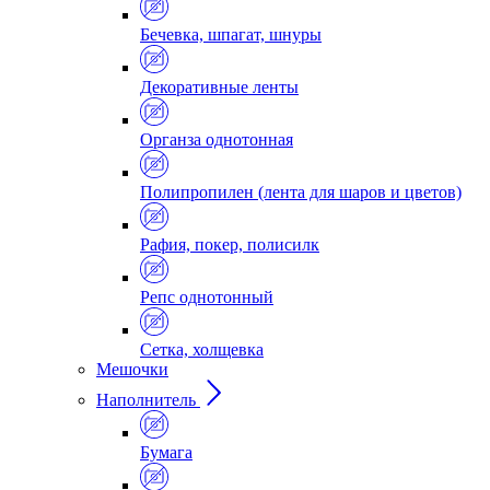
Бечевка, шпагат, шнуры
Декоративные ленты
Органза однотонная
Полипропилен (лента для шаров и цветов)
Рафия, покер, полисилк
Репс однотонный
Сетка, холщевка
Мешочки
Наполнитель
Бумага