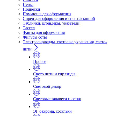
Перья
Подвески
Пом-поны для оформления
Спреи для оформления и снег насыпной
Таблички, штендеры, указатели
Тассел
Фанты для оформления
Фигуры соты
Электрогирлянды, световые украшения, свето-
нити
Прочее
Свето нити и гирлянды
Световой декор
Световые занавеси и сетки
ЭГ бахрома, сосульки