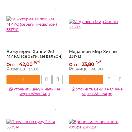
Бижутерия Хиппи 2в1
Медальон Мир Хиппи
МИКС (серьги, медальон)
331713
331710
Артикул:
331713
руб
руб
42,00
23,80
Опт
Опт
Артикул:
331710
Розница
Розница
65,00
40,00
Уточнить цену и наличие
Уточнить цену и наличие
через WhatsApp
через WhatsApp