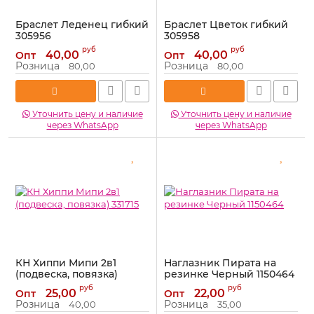
Браслет Леденец гибкий
Браслет Цветок гибкий
305956
305958
Артикул:
305956
Артикул:
305958
руб
руб
40,00
40,00
Опт
Опт
Розница
Розница
80,00
80,00
Уточнить цену и наличие
Уточнить цену и наличие
через WhatsApp
через WhatsApp
КН Хиппи Мипи 2в1
Наглазник Пирата на
(подвеска, повязка)
резинке Черный 1150464
331715
Артикул:
1150464
руб
руб
25,00
22,00
Опт
Опт
Артикул:
331715
Розница
Розница
40,00
35,00