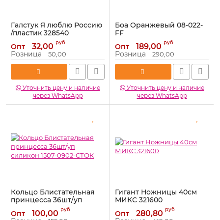
Галстук Я люблю Россию
Боа Оранжевый 08-022-
/пластик 328540
FF
Артикул:
328540
Артикул:
08-022-FF
руб
руб
32,00
189,00
Опт
Опт
Розница
Розница
50,00
290,00
Уточнить цену и наличие
Уточнить цену и наличие
через WhatsApp
через WhatsApp
Кольцо Блистательная
Гигант Ножницы 40см
принцесса 36шт/уп
МИКС 321600
силикон 1507-0902-СТОК
Артикул:
321600
руб
руб
100,00
280,80
Опт
Опт
Артикул:
1507-0902-СТОК