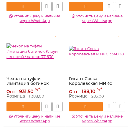
Уточнить цену и наличие
Уточнить цену и наличие
через WhatsApp
через WhatsApp
Чехол на туфли
Гигант Соска
Имитация ботинок
Королевская МИКС
Клоун зеленый / латекс
334008
руб
руб
931,50
188,10
Опт
Опт
331630
Артикул:
334008
Розница
Розница
1 388,00
285,00
Артикул:
331630
Уточнить цену и наличие
Уточнить цену и наличие
через WhatsApp
через WhatsApp