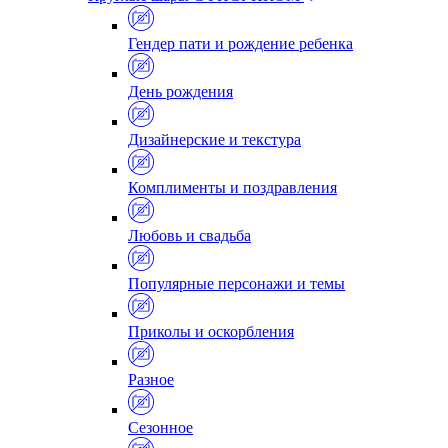
Гендер пати и рождение ребенка
День рождения
Дизайнерские и текстура
Комплименты и поздравления
Любовь и свадьба
Популярные персонажи и темы
Приколы и оскорбления
Разное
Сезонное