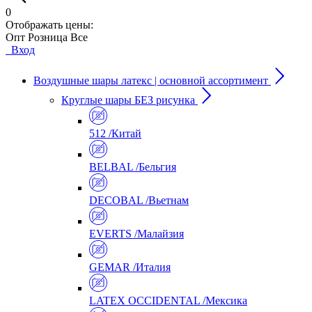
0
Отображать цены:
Опт
Розница
Все
Вход
Воздушные шары латекс | основной ассортимент
Круглые шары БЕЗ рисунка
512 /Китай
BELBAL /Бельгия
DECOBAL /Вьетнам
EVERTS /Малайзия
GEMAR /Италия
LATEX OCCIDENTAL /Мексика