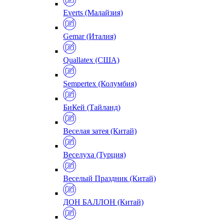
Everts (Малайзия)
Gemar (Италия)
Quallatex (США)
Sempertex (Колумбия)
БиКей (Тайланд)
Веселая затея (Китай)
Веселуха (Турция)
Веселый Праздник (Китай)
ДОН БАЛЛОН (Китай)