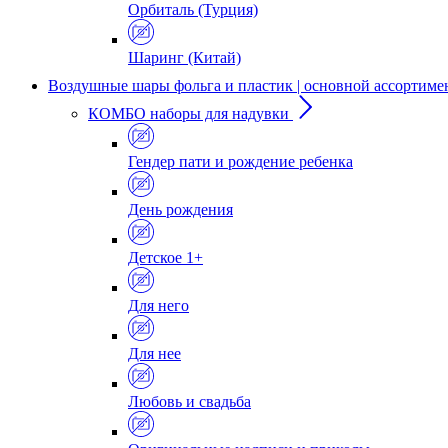
Орбиталь (Турция)
Шаринг (Китай)
Воздушные шары фольга и пластик | основной ассортиме
КОМБО наборы для надувки
Гендер пати и рождение ребенка
День рождения
Детское 1+
Для него
Для нее
Любовь и свадьба