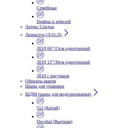
Семейные
Цифры и юбилей
Латекс Сердца
Линколун (Л-О-Л)
ЛОЛ 06"/15см однотонный
ЛОЛ 12"/30см однотонный
ЛОЛ с рисунком
Образцы шаров
Шары для упаковки
ШДМ (шары для моделирования)
512 (Китай)
Decobal (Вьетнам)