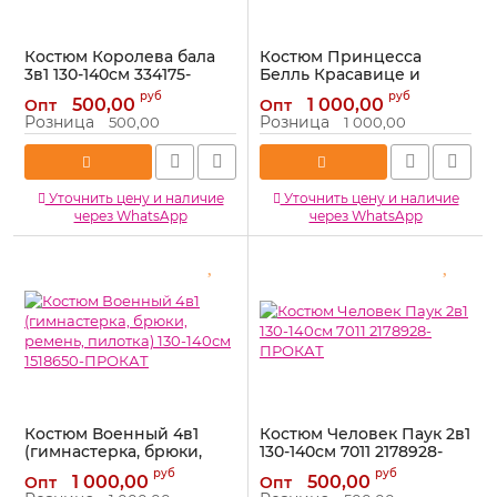
Костюм Королева бала
Костюм Принцесса
3в1 130-140см 334175-
Белль Красавице и
ПРОКАТ
Чудовище 4в1 130-140см
руб
руб
500,00
1 000,00
Опт
Опт
7062-34 2178913-ПРОКАТ
Артикул:
334175-ПРОКАТ
Розница
Розница
500,00
1 000,00
Артикул:
2178913-ПРОКАТ
Уточнить цену и наличие
Уточнить цену и наличие
через WhatsApp
через WhatsApp
Костюм Военный 4в1
Костюм Человек Паук 2в1
(гимнастерка, брюки,
130-140см 7011 2178928-
ремень, пилотка) 130-
ПРОКАТ
руб
руб
1 000,00
500,00
Опт
Опт
140см 1518650-ПРОКАТ
Артикул:
2178928-ПРОКАТ