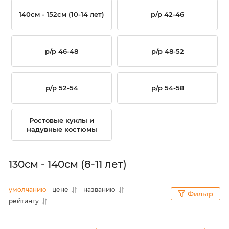
140см - 152см (10-14 лет)
р/р 42-46
р/р 46-48
р/р 48-52
р/р 52-54
р/р 54-58
Ростовые куклы и
надувные костюмы
130см - 140см (8-11 лет)
умолчанию
цене
названию
Фильтр
рейтингу