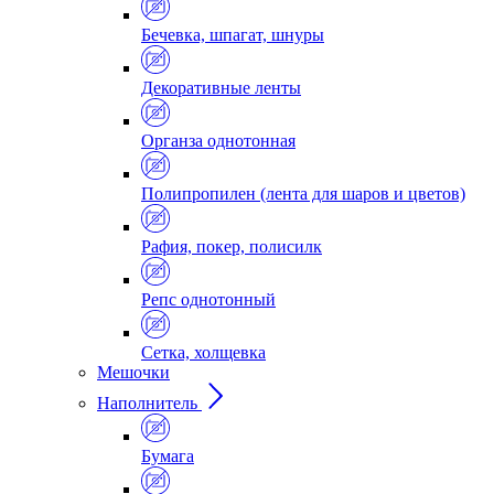
Бечевка, шпагат, шнуры
Декоративные ленты
Органза однотонная
Полипропилен (лента для шаров и цветов)
Рафия, покер, полисилк
Репс однотонный
Сетка, холщевка
Мешочки
Наполнитель
Бумага