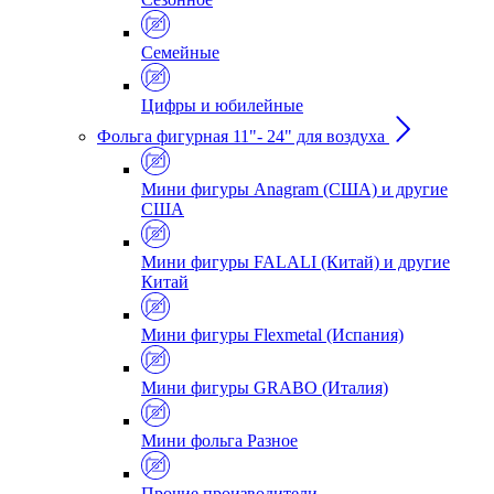
Семейные
Цифры и юбилейные
Фольга фигурная 11"- 24" для воздуха
Мини фигуры Anagram (США) и другие
США
Мини фигуры FALALI (Китай) и другие
Китай
Мини фигуры Flexmetal (Испания)
Мини фигуры GRABO (Италия)
Мини фольга Разное
Прочие производители