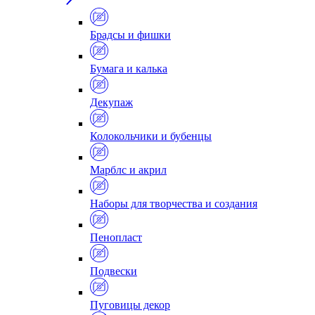
Брадсы и фишки
Бумага и калька
Декупаж
Колокольчики и бубенцы
Марблс и акрил
Наборы для творчества и создания
Пенопласт
Подвески
Пуговицы декор