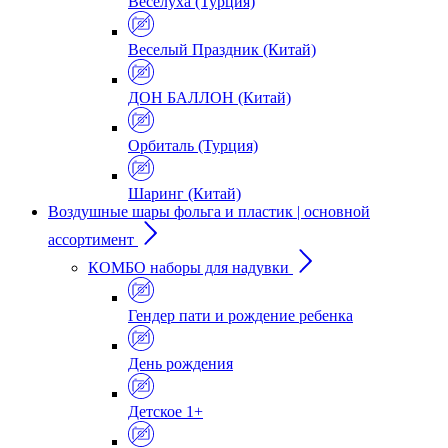
Веселуха (Турция)
Веселый Праздник (Китай)
ДОН БАЛЛОН (Китай)
Орбиталь (Турция)
Шаринг (Китай)
Воздушные шары фольга и пластик | основной
ассортимент
КОМБО наборы для надувки
Гендер пати и рождение ребенка
День рождения
Детское 1+