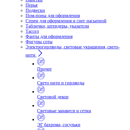
Перья
Подвески
Пом-поны для оформления
Спреи для оформления и снег насыпной
Таблички, штендеры, указатели
Тассел
Фанты для оформления
Фигуры соты
Электрогирлянды, световые украшения, свето-
нити
Прочее
Свето нити и гирлянды
Световой декор
Световые занавеси и сетки
ЭГ бахрома, сосульки