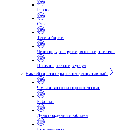
Разное
Стразы
Теги и бирки
Чипборды, вырубки, высечки, стикеры
Штампы, печати, сургуч
Наклейки, стикеры, скотч декоративный
9 мая и военно-патриотические
Бабочки
День рождения и юбилей
Комплименты