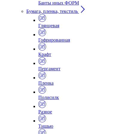
Банты иных ФОРМ
Бумага, пленка, текстиль
Глянцевая
Гофрированная
Крафт
Пергамент
Пленка
Полисилк
Разное
Тишью