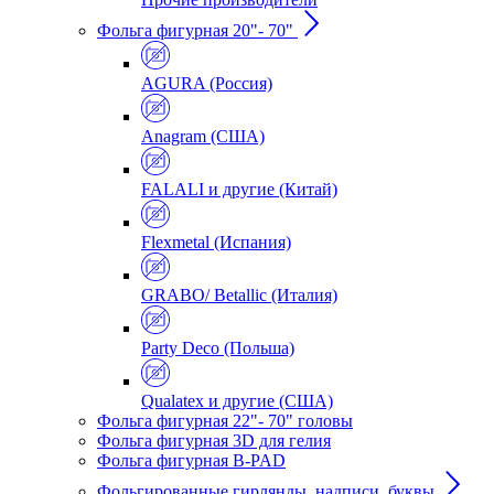
Фольга фигурная 20"- 70"
AGURA (Россия)
Anagram (США)
FALALI и другие (Китай)
Flexmetal (Испания)
GRABO/ Betallic (Италия)
Party Deco (Польша)
Qualatex и другие (США)
Фольга фигурная 22"- 70" головы
Фольга фигурная 3D для гелия
Фольга фигурная B-PAD
Фольгированные гирлянды, надписи, буквы