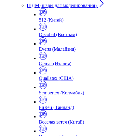
ШДМ (шары для моделирования)
512 (Китай)
Decobal (Вьетнам)
Everts (Малайзия)
Gemar (Италия)
Quallatex (США)
Sempertex (Колумбия)
БиКей (Тайланд)
Веселая затея (Китай)