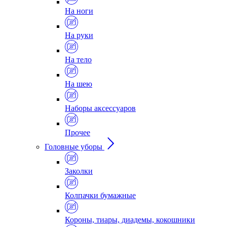
На ноги
На руки
На тело
На шею
Наборы аксессуаров
Прочее
Головные уборы
Заколки
Колпачки бумажные
Короны, тиары, диадемы, кокошники