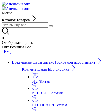
Меню
Каталог товаров
0
Отображать цены:
Опт
Розница
Все
Вход
Воздушные шары латекс | основной ассортимент
Круглые шары БЕЗ рисунка
512 /Китай
BELBAL /Бельгия
DECOBAL /Вьетнам