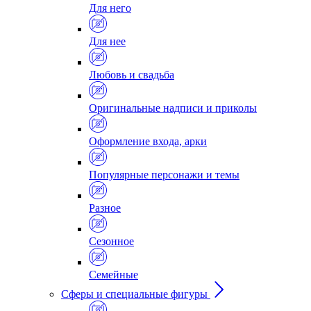
Для него
Для нее
Любовь и свадьба
Оригинальные надписи и приколы
Оформление входа, арки
Популярные персонажи и темы
Разное
Сезонное
Семейные
Сферы и специальные фигуры