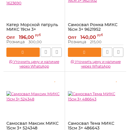
Катер Морской патруль
Самосвал Ромка МИКС
МИКС 19см 3+
16см 3+ 9621952
самоходный 1623690
Артикул:
9621952
руб
руб
196,00
140,00
Опт
Опт
Артикул:
1623690
Розница
Розница
300,00
215,00
Уточнить цену и наличие
Уточнить цену и наличие
через WhatsApp
через WhatsApp
Самосвал Максик МИКС
Самосвал Тема МИКС
15см 3+ 524348
15см 3+ 486643