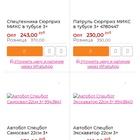
Спецтехника Сюрприз
Патруль Сюрприз МИКС
МИКС в тубусе 3+
в тубусе 3+ 4780447
4780446
Артикул:
4780447
руб
руб
243,00
230,00
Опт
Опт
Артикул:
4780446
Розница
Розница
370,00
350,00
Уточнить цену и наличие
Уточнить цену и наличие
через WhatsApp
через WhatsApp
Автобот Спецбот
Автобот Спецбот
Самосвал 22см 3+
Экскаватор 22см 3+
9943841
9943840
руб
руб