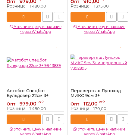
979,00
910,00
Опт
Опт
Артикул:
9943841
Артикул:
9943840
Розница
Розница
1 480,00
1 375,00
Уточнить цену и наличие
Уточнить цену и наличие
через WhatsApp
через WhatsApp
Автобот Спецбот
Перевертыш Луноход
Бульдозер 22см 3+
МИКС 9см 3+
9943839
инерционный 7392895
руб
руб
979,00
112,00
Опт
Опт
Артикул:
9943839
Артикул:
7392895
Розница
Розница
1 480,00
170,00
Уточнить цену и наличие
Уточнить цену и наличие
через WhatsApp
через WhatsApp