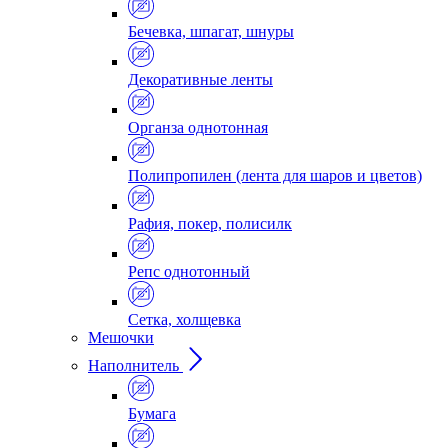
Бечевка, шпагат, шнуры
Декоративные ленты
Органза однотонная
Полипропилен (лента для шаров и цветов)
Рафия, покер, полисилк
Репс однотонный
Сетка, холщевка
Мешочки
Наполнитель
Бумага