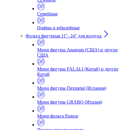
Семейные
Цифры и юбилейные
Фольга фигурная 11"- 24" для воздуха
Мини фигуры Anagram (США) и другие
США
Мини фигуры FALALI (Китай) и другие
Китай
Мини фигуры Flexmetal (Испания)
Мини фигуры GRABO (Италия)
Мини фольга Разное
Прочие производители