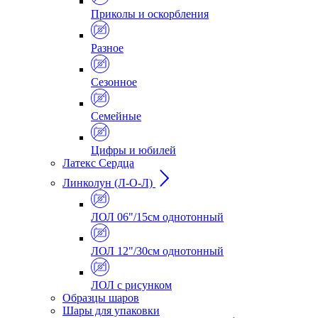
Приколы и оскорбления
Разное
Сезонное
Семейные
Цифры и юбилей
Латекс Сердца
Линколун (Л-О-Л)
ЛОЛ 06"/15см однотонный
ЛОЛ 12"/30см однотонный
ЛОЛ с рисунком
Образцы шаров
Шары для упаковки