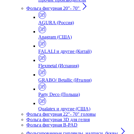
Фольга фигурная 20"- 70"
AGURA (Россия)
Anagram (США)
FALALI и другие (Китай)
Flexmetal (Испания)
GRABO/ Betallic (Италия)
Party Deco (Польша)
Qualatex и другие (США)
Фольга фигурная 22"- 70" головы
Фольга фигурная 3D для гелия
Фольга фигурная B-PAD
Фольгированные гирлянды, надписи, буквы