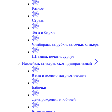
Разное
Стразы
Теги и бирки
Чипборды, вырубки, высечки, стикеры
Штампы, печати, сургуч
Наклейки, стикеры, скотч декоративный
9 мая и военно-патриотические
Бабочки
День рождения и юбилей
Комплименты