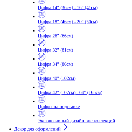
Цифра 14" (36см) - 16" (41см)
Цифра 18" (46см) - 20" (50см)
Цифра 26" (66см)
Цифра 32" (81см)
Цифра 34" (86см)
Цифра 40" (102см)
Цифра 42" (107см) - 64" (165см)
Цифры на подставке
Эксклюзивный дизайн вне коллекций
Декор для оформлений