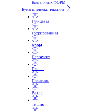
Банты иных ФОРМ
Бумага, пленка, текстиль
Глянцевая
Гофрированная
Крафт
Пергамент
Пленка
Полисилк
Разное
Тишью