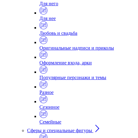
Для него
Для нее
Любовь и свадьба
Оригинальные надписи и приколы
Оформление входа, арки
Популярные персонажи и темы
Разное
Сезонное
Семейные
Сферы и специальные фигуры