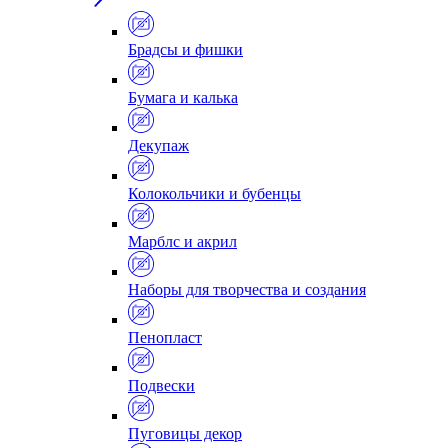
Брадсы и фишки
Бумага и калька
Декупаж
Колокольчики и бубенцы
Марблс и акрил
Наборы для творчества и создания
Пенопласт
Подвески
Пуговицы декор