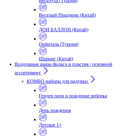
Веселуха (Турция)
Веселый Праздник (Китай)
ДОН БАЛЛОН (Китай)
Орбиталь (Турция)
Шаринг (Китай)
Воздушные шары фольга и пластик | основной
ассортимент
КОМБО наборы для надувки
Гендер пати и рождение ребенка
День рождения
Детское 1+