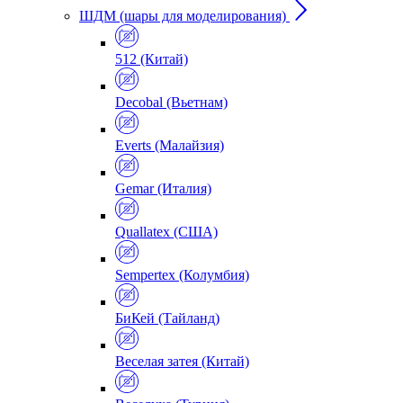
ШДМ (шары для моделирования)
512 (Китай)
Decobal (Вьетнам)
Everts (Малайзия)
Gemar (Италия)
Quallatex (США)
Sempertex (Колумбия)
БиКей (Тайланд)
Веселая затея (Китай)