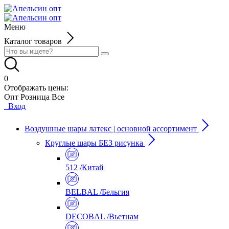
Меню
Каталог товаров
0
Отображать цены:
Опт
Розница
Все
Вход
Воздушные шары латекс | основной ассортимент
Круглые шары БЕЗ рисунка
512 /Китай
BELBAL /Бельгия
DECOBAL /Вьетнам