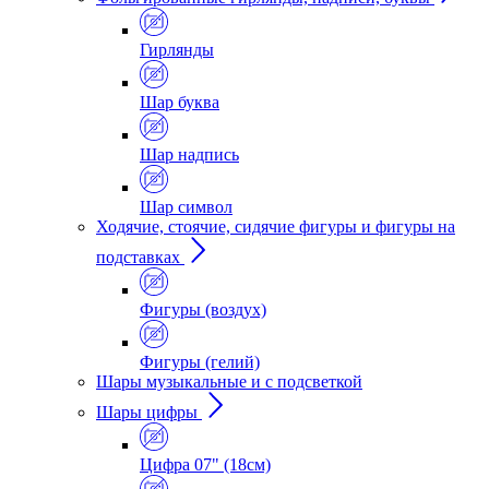
Гирлянды
Шар буква
Шар надпись
Шар символ
Ходячие, стоячие, сидячие фигуры и фигуры на
подставках
Фигуры (воздух)
Фигуры (гелий)
Шары музыкальные и с подсветкой
Шары цифры
Цифра 07" (18см)