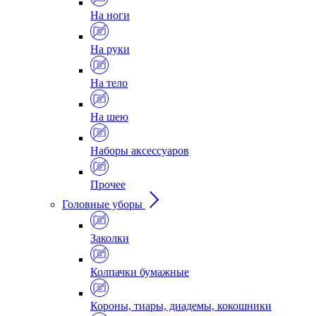
На ноги
На руки
На тело
На шею
Наборы аксессуаров
Прочее
Головные уборы
Заколки
Колпачки бумажные
Короны, тиары, диадемы, кокошники