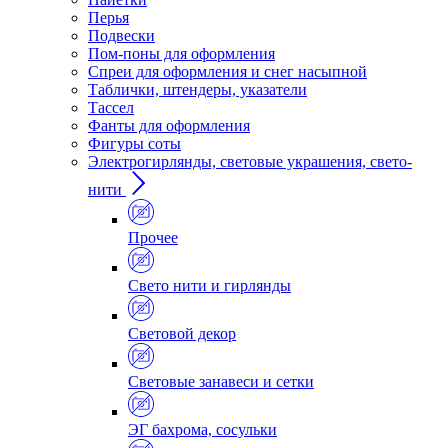
Перья
Подвески
Пом-поны для оформления
Спреи для оформления и снег насыпной
Таблички, штендеры, указатели
Тассел
Фанты для оформления
Фигуры соты
Электрогирлянды, световые украшения, свето-
нити
Прочее
Свето нити и гирлянды
Световой декор
Световые занавеси и сетки
ЭГ бахрома, сосульки