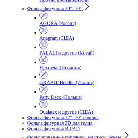
Фольга фигурная 20"- 70"
AGURA (Россия)
Anagram (США)
FALALI и другие (Китай)
Flexmetal (Испания)
GRABO/ Betallic (Италия)
Party Deco (Польша)
Qualatex и другие (США)
Фольга фигурная 22"- 70" головы
Фольга фигурная 3D для гелия
Фольга фигурная B-PAD
Фольгированные гирлянды, надписи, буквы