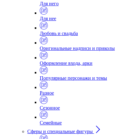
Для него
Для нее
Любовь и свадьба
Оригинальные надписи и приколы
Оформление входа, арки
Популярные персонажи и темы
Разное
Сезонное
Семейные
Сферы и специальные фигуры