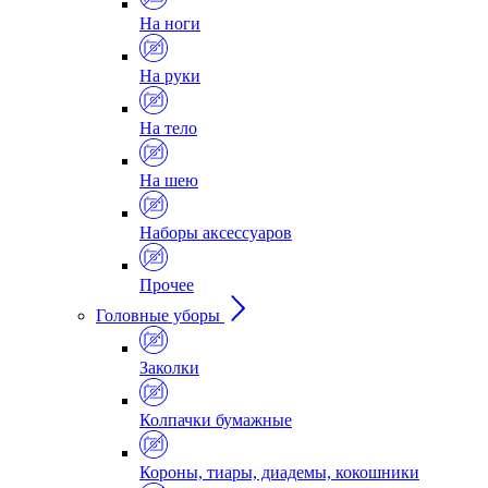
На ноги
На руки
На тело
На шею
Наборы аксессуаров
Прочее
Головные уборы
Заколки
Колпачки бумажные
Короны, тиары, диадемы, кокошники