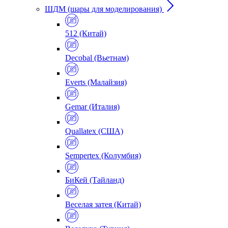
ШДМ (шары для моделирования)
512 (Китай)
Decobal (Вьетнам)
Everts (Малайзия)
Gemar (Италия)
Quallatex (США)
Sempertex (Колумбия)
БиКей (Тайланд)
Веселая затея (Китай)