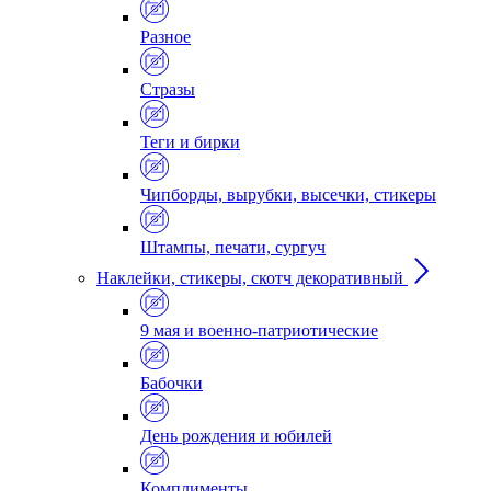
Разное
Стразы
Теги и бирки
Чипборды, вырубки, высечки, стикеры
Штампы, печати, сургуч
Наклейки, стикеры, скотч декоративный
9 мая и военно-патриотические
Бабочки
День рождения и юбилей
Комплименты