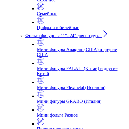
Семейные
Цифры и юбилейные
Фольга фигурная 11"- 24" для воздуха
Мини фигуры Anagram (США) и другие
США
Мини фигуры FALALI (Китай) и другие
Китай
Мини фигуры Flexmetal (Испания)
Мини фигуры GRABO (Италия)
Мини фольга Разное
Прочие производители