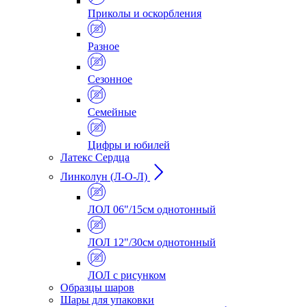
Приколы и оскорбления
Разное
Сезонное
Семейные
Цифры и юбилей
Латекс Сердца
Линколун (Л-О-Л)
ЛОЛ 06"/15см однотонный
ЛОЛ 12"/30см однотонный
ЛОЛ с рисунком
Образцы шаров
Шары для упаковки