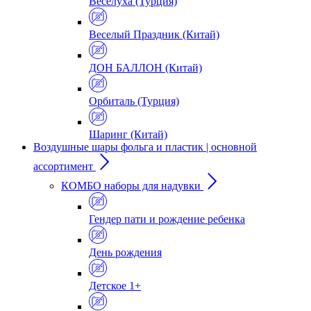
Веселуха (Турция)
Веселый Праздник (Китай)
ДОН БАЛЛОН (Китай)
Орбиталь (Турция)
Шаринг (Китай)
Воздушные шары фольга и пластик | основной
ассортимент
КОМБО наборы для надувки
Гендер пати и рождение ребенка
День рождения
Детское 1+