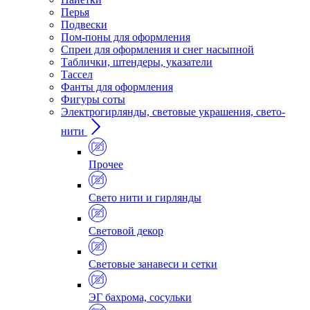
Перья
Подвески
Пом-поны для оформления
Спреи для оформления и снег насыпной
Таблички, штендеры, указатели
Тассел
Фанты для оформления
Фигуры соты
Электрогирлянды, световые украшения, свето-
нити
Прочее
Свето нити и гирлянды
Световой декор
Световые занавеси и сетки
ЭГ бахрома, сосульки