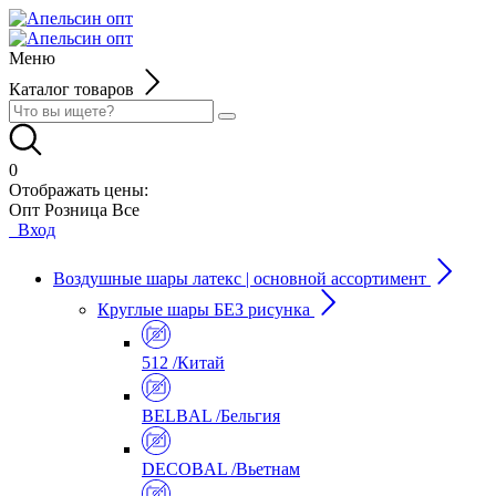
Меню
Каталог товаров
0
Отображать цены:
Опт
Розница
Все
Вход
Воздушные шары латекс | основной ассортимент
Круглые шары БЕЗ рисунка
512 /Китай
BELBAL /Бельгия
DECOBAL /Вьетнам