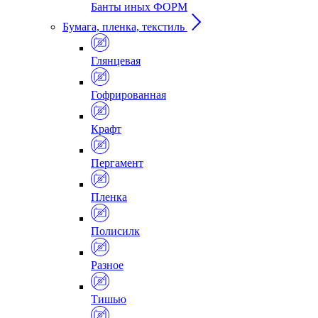
Банты иных ФОРМ
Бумага, пленка, текстиль
Глянцевая
Гофрированная
Крафт
Пергамент
Пленка
Полисилк
Разное
Тишью