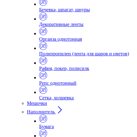
Бечевка, шпагат, шнуры
Декоративные ленты
Органза однотонная
Полипропилен (лента для шаров и цветов)
Рафия, покер, полисилк
Репс однотонный
Сетка, холщевка
Мешочки
Наполнитель
Бумага