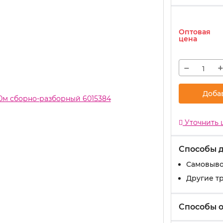
Оптовая
цена
−
Доба
Уточнить 
Способы 
Самовыво
Другие т
Способы 