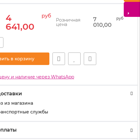
4
руб
7
руб
Розничная
641,00
цена
010,00
+
вить в корзину
цену и наличие через WhatsApp
доставки
з из магазина
ранспортные службы
оплаты