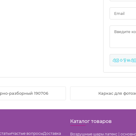
Email
Введите к
46 + ? = 4
орно-разборный 190706
Каркас для фотоз
Каталог товаров
статьи
Частые вопросы
Доставка
Воздушные шары латекс | основн