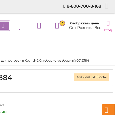
8-800-700-8-168
Отображать цены:
0
Опт
Розница
Все
Вход
 для фотозоны Круг d=2,0м сборно-разборный 6015384
384
6015384
Артикул:
зыв
ичии