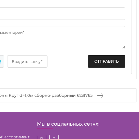
омментарий*
8
Введите капчу*
оны Круг d=1,0м сборно-разборный 6231765
Мы в социальных сетях:
ой ассортимент