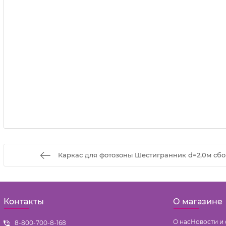
Каркас для фотозоны Шестигранник d=2,0м сб
Контакты
О магазине
О нас
Новости и 
8-800-700-8-168