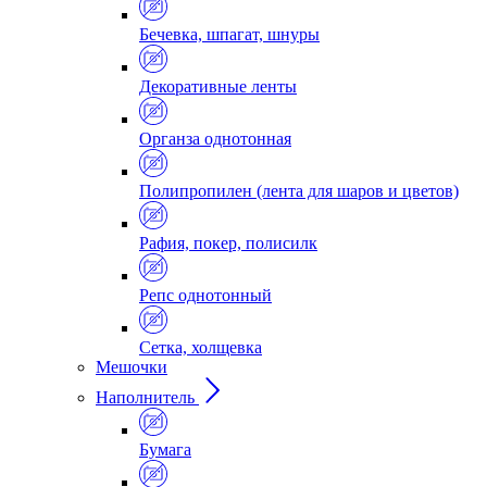
Бечевка, шпагат, шнуры
Декоративные ленты
Органза однотонная
Полипропилен (лента для шаров и цветов)
Рафия, покер, полисилк
Репс однотонный
Сетка, холщевка
Мешочки
Наполнитель
Бумага