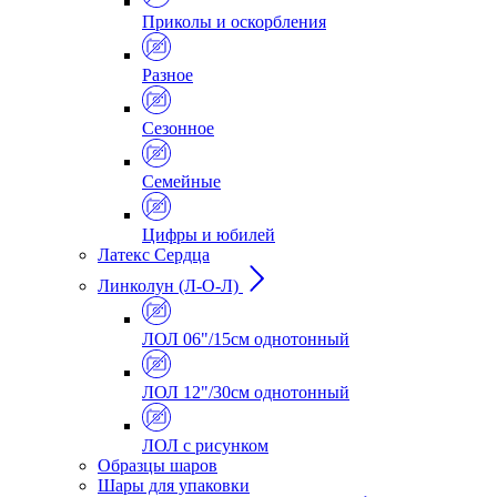
Приколы и оскорбления
Разное
Сезонное
Семейные
Цифры и юбилей
Латекс Сердца
Линколун (Л-О-Л)
ЛОЛ 06"/15см однотонный
ЛОЛ 12"/30см однотонный
ЛОЛ с рисунком
Образцы шаров
Шары для упаковки