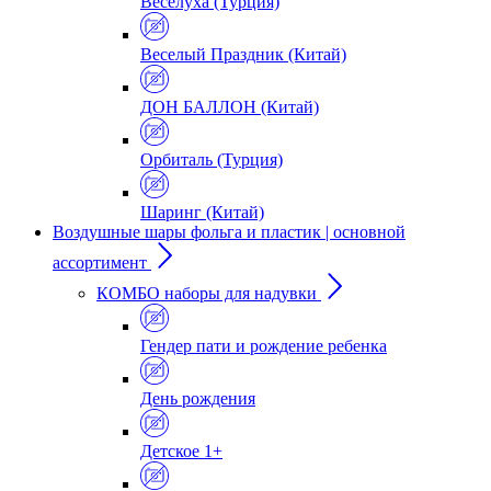
Веселуха (Турция)
Веселый Праздник (Китай)
ДОН БАЛЛОН (Китай)
Орбиталь (Турция)
Шаринг (Китай)
Воздушные шары фольга и пластик | основной
ассортимент
КОМБО наборы для надувки
Гендер пати и рождение ребенка
День рождения
Детское 1+