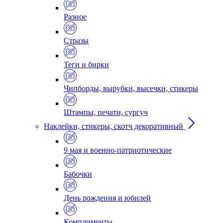
Разное
Стразы
Теги и бирки
Чипборды, вырубки, высечки, стикеры
Штампы, печати, сургуч
Наклейки, стикеры, скотч декоративный
9 мая и военно-патриотические
Бабочки
День рождения и юбилей
Комплименты