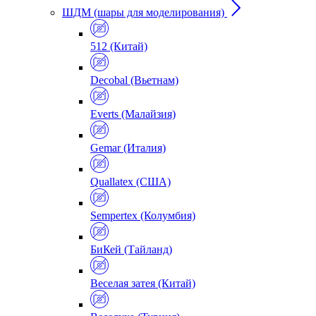
ШДМ (шары для моделирования)
512 (Китай)
Decobal (Вьетнам)
Everts (Малайзия)
Gemar (Италия)
Quallatex (США)
Sempertex (Колумбия)
БиКей (Тайланд)
Веселая затея (Китай)