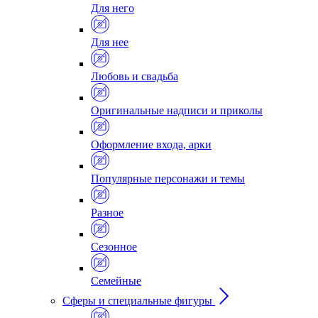
Для него
Для нее
Любовь и свадьба
Оригинальные надписи и приколы
Оформление входа, арки
Популярные персонажи и темы
Разное
Сезонное
Семейные
Сферы и специальные фигуры