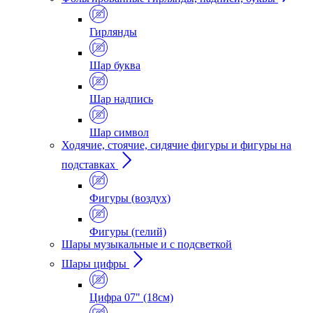
Гирлянды
Шар буква
Шар надпись
Шар символ
Ходячие, стоячие, сидячие фигуры и фигуры на
подставках
Фигуры (воздух)
Фигуры (гелий)
Шары музыкальные и с подсветкой
Шары цифры
Цифра 07" (18см)