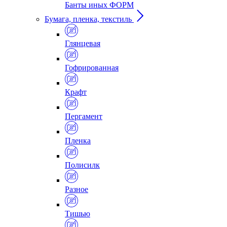
Банты иных ФОРМ
Бумага, пленка, текстиль
Глянцевая
Гофрированная
Крафт
Пергамент
Пленка
Полисилк
Разное
Тишью