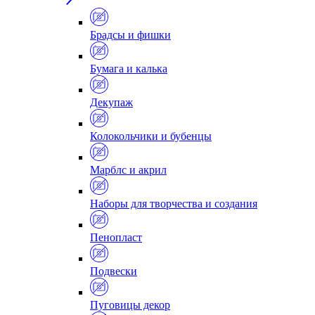
Брадсы и фишки
Бумага и калька
Декупаж
Колокольчики и бубенцы
Марблс и акрил
Наборы для творчества и создания
Пенопласт
Подвески
Пуговицы декор