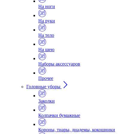
На ноги
На руки
На тело
На шею
Наборы аксессуаров
Прочее
Головные уборы
Заколки
Колпачки бумажные
Короны, тиары, диадемы, кокошники