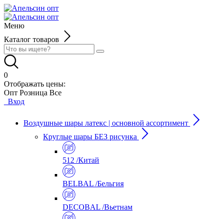
Меню
Каталог товаров
0
Отображать цены:
Опт
Розница
Все
Вход
Воздушные шары латекс | основной ассортимент
Круглые шары БЕЗ рисунка
512 /Китай
BELBAL /Бельгия
DECOBAL /Вьетнам