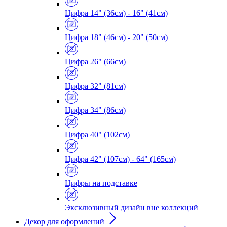
Цифра 14" (36см) - 16" (41см)
Цифра 18" (46см) - 20" (50см)
Цифра 26" (66см)
Цифра 32" (81см)
Цифра 34" (86см)
Цифра 40" (102см)
Цифра 42" (107см) - 64" (165см)
Цифры на подставке
Эксклюзивный дизайн вне коллекций
Декор для оформлений