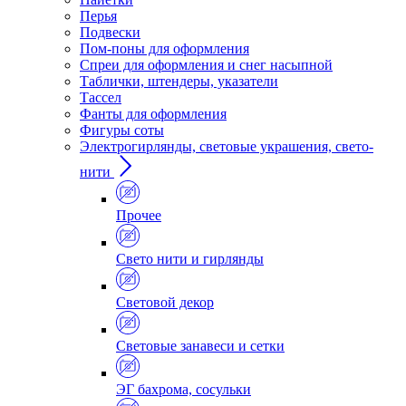
Перья
Подвески
Пом-поны для оформления
Спреи для оформления и снег насыпной
Таблички, штендеры, указатели
Тассел
Фанты для оформления
Фигуры соты
Электрогирлянды, световые украшения, свето-
нити
Прочее
Свето нити и гирлянды
Световой декор
Световые занавеси и сетки
ЭГ бахрома, сосульки