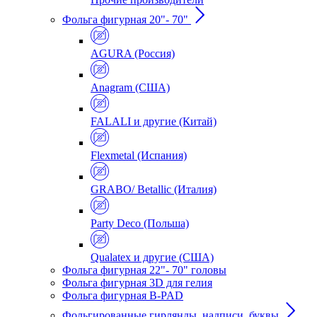
Фольга фигурная 20"- 70"
AGURA (Россия)
Anagram (США)
FALALI и другие (Китай)
Flexmetal (Испания)
GRABO/ Betallic (Италия)
Party Deco (Польша)
Qualatex и другие (США)
Фольга фигурная 22"- 70" головы
Фольга фигурная 3D для гелия
Фольга фигурная B-PAD
Фольгированные гирлянды, надписи, буквы