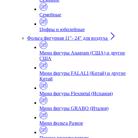
Семейные
Цифры и юбилейные
Фольга фигурная 11"- 24" для воздуха
Мини фигуры Anagram (США) и другие
США
Мини фигуры FALALI (Китай) и другие
Китай
Мини фигуры Flexmetal (Испания)
Мини фигуры GRABO (Италия)
Мини фольга Разное
Прочие производители