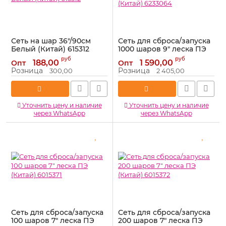
Сеть на шар 36"/90см
Сеть для сброса/запуска
Белый (Китай) 615312
1000 шаров 9" леска ПЭ
(Китай) 6233064
Артикул:
615312
руб
руб
188,00
1 590,00
Опт
Опт
Артикул:
6233064
Розница
Розница
300,00
2 405,00
Уточнить цену и наличие
Уточнить цену и наличие
через WhatsApp
через WhatsApp
Сеть для сброса/запуска
Сеть для сброса/запуска
100 шаров 7" леска ПЭ
200 шаров 7" леска ПЭ