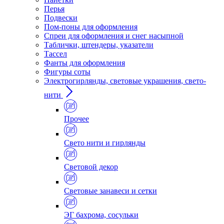
Перья
Подвески
Пом-поны для оформления
Спреи для оформления и снег насыпной
Таблички, штендеры, указатели
Тассел
Фанты для оформления
Фигуры соты
Электрогирлянды, световые украшения, свето-
нити
Прочее
Свето нити и гирлянды
Световой декор
Световые занавеси и сетки
ЭГ бахрома, сосульки