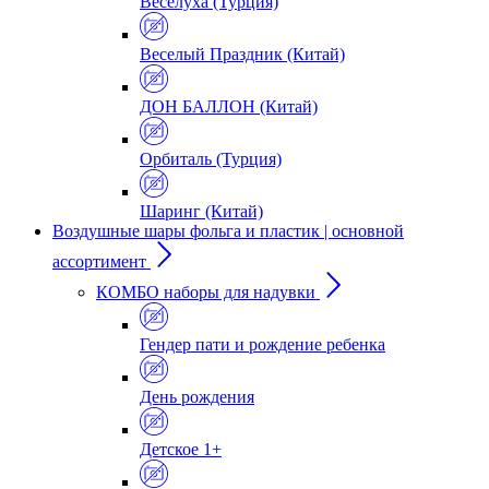
Веселуха (Турция)
Веселый Праздник (Китай)
ДОН БАЛЛОН (Китай)
Орбиталь (Турция)
Шаринг (Китай)
Воздушные шары фольга и пластик | основной
ассортимент
КОМБО наборы для надувки
Гендер пати и рождение ребенка
День рождения
Детское 1+