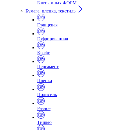
Банты иных ФОРМ
Бумага, пленка, текстиль
Глянцевая
Гофрированная
Крафт
Пергамент
Пленка
Полисилк
Разное
Тишью