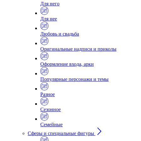
Для него
Для нее
Любовь и свадьба
Оригинальные надписи и приколы
Оформление входа, арки
Популярные персонажи и темы
Разное
Сезонное
Семейные
Сферы и специальные фигуры