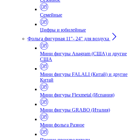
Семейные
Цифры и юбилейные
Фольга фигурная 11"- 24" для воздуха
Мини фигуры Anagram (США) и другие
США
Мини фигуры FALALI (Китай) и другие
Китай
Мини фигуры Flexmetal (Испания)
Мини фигуры GRABO (Италия)
Мини фольга Разное
Прочие производители