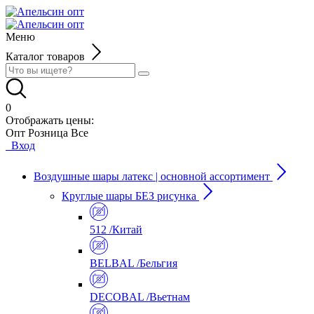
Меню
Каталог товаров
0
Отображать цены:
Опт
Розница
Все
Вход
Воздушные шары латекс | основной ассортимент
Круглые шары БЕЗ рисунка
512 /Китай
BELBAL /Бельгия
DECOBAL /Вьетнам