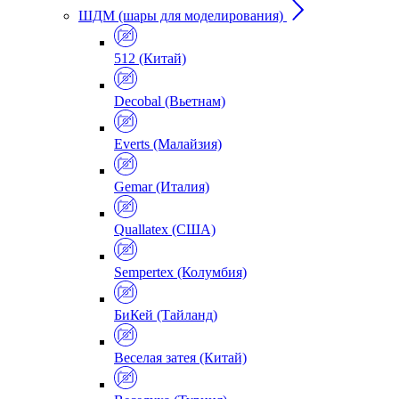
ШДМ (шары для моделирования)
512 (Китай)
Decobal (Вьетнам)
Everts (Малайзия)
Gemar (Италия)
Quallatex (США)
Sempertex (Колумбия)
БиКей (Тайланд)
Веселая затея (Китай)