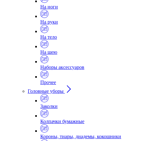
На ноги
На руки
На тело
На шею
Наборы аксессуаров
Прочее
Головные уборы
Заколки
Колпачки бумажные
Короны, тиары, диадемы, кокошники