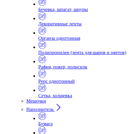
Бечевка, шпагат, шнуры
Декоративные ленты
Органза однотонная
Полипропилен (лента для шаров и цветов)
Рафия, покер, полисилк
Репс однотонный
Сетка, холщевка
Мешочки
Наполнитель
Бумага