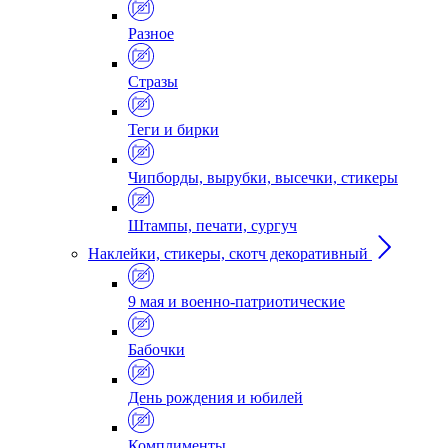
Разное
Стразы
Теги и бирки
Чипборды, вырубки, высечки, стикеры
Штампы, печати, сургуч
Наклейки, стикеры, скотч декоративный
9 мая и военно-патриотические
Бабочки
День рождения и юбилей
Комплименты