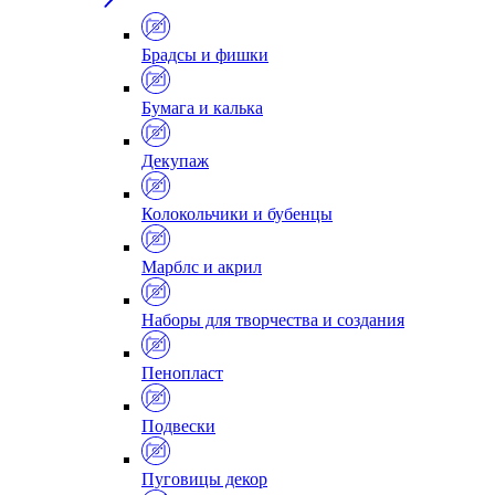
Брадсы и фишки
Бумага и калька
Декупаж
Колокольчики и бубенцы
Марблс и акрил
Наборы для творчества и создания
Пенопласт
Подвески
Пуговицы декор