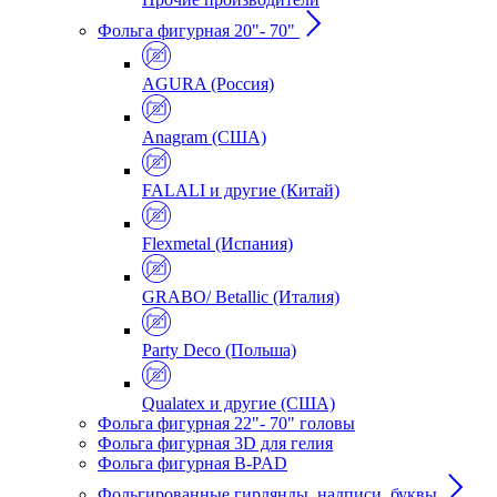
Фольга фигурная 20"- 70"
AGURA (Россия)
Anagram (США)
FALALI и другие (Китай)
Flexmetal (Испания)
GRABO/ Betallic (Италия)
Party Deco (Польша)
Qualatex и другие (США)
Фольга фигурная 22"- 70" головы
Фольга фигурная 3D для гелия
Фольга фигурная B-PAD
Фольгированные гирлянды, надписи, буквы