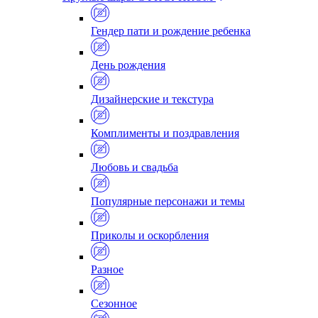
Гендер пати и рождение ребенка
День рождения
Дизайнерские и текстура
Комплименты и поздравления
Любовь и свадьба
Популярные персонажи и темы
Приколы и оскорбления
Разное
Сезонное