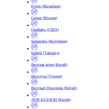
Everts (Малайзия)
Gemar (Италия)
Quallatex (США)
Sempertex (Колумбия)
БиКей (Тайланд)
Веселая затея (Китай)
Веселуха (Турция)
Веселый Праздник (Китай)
ДОН БАЛЛОН (Китай)