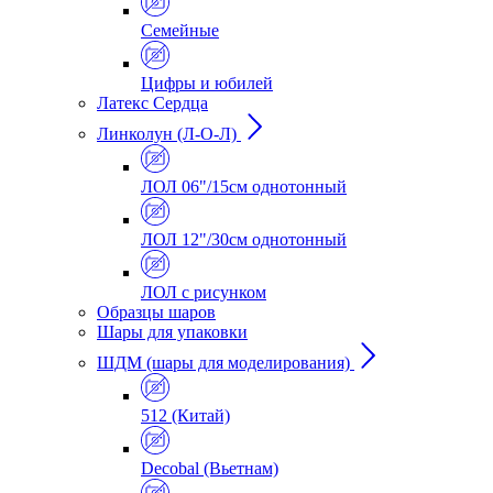
Семейные
Цифры и юбилей
Латекс Сердца
Линколун (Л-О-Л)
ЛОЛ 06"/15см однотонный
ЛОЛ 12"/30см однотонный
ЛОЛ с рисунком
Образцы шаров
Шары для упаковки
ШДМ (шары для моделирования)
512 (Китай)
Decobal (Вьетнам)