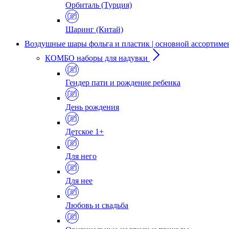
Орбиталь (Турция)
Шаринг (Китай)
Воздушные шары фольга и пластик | основной ассортиме
КОМБО наборы для надувки
Гендер пати и рождение ребенка
День рождения
Детское 1+
Для него
Для нее
Любовь и свадьба