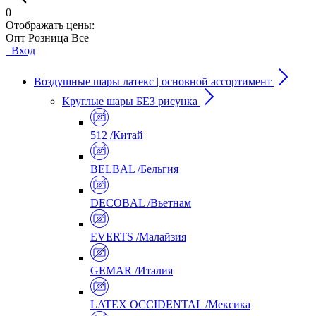
0
Отображать цены:
Опт
Розница
Все
Вход
Воздушные шары латекс | основной ассортимент
Круглые шары БЕЗ рисунка
512 /Китай
BELBAL /Бельгия
DECOBAL /Вьетнам
EVERTS /Малайзия
GEMAR /Италия
LATEX OCCIDENTAL /Мексика